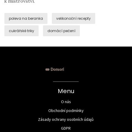
k mistrovství.
poleva na beranka
velikonoční recepty
cukrářské triky
domácí pečení
Menu
O nás
Obchodní podmínky
Zásady ochrany osobních údajů
GDPR