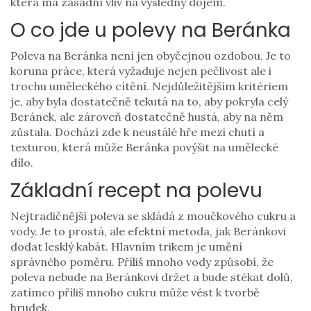
která má zásadní vliv na výsledný dojem.
O co jde u polevy na Beránka
Poleva na Beránka není jen obyčejnou ozdobou. Je to
koruna práce, která vyžaduje nejen pečlivost ale i
trochu uměleckého cítění. Nejdůležitějším kritériem
je, aby byla dostatečně tekutá na to, aby pokryla celý
Beránek, ale zároveň dostatečně hustá, aby na něm
zůstala. Dochází zde k neustálé hře mezi chutí a
texturou, která může Beránka povýšit na umělecké
dílo.
Základní recept na polevu
Nejtradičnější poleva se skládá z moučkového cukru a
vody. Je to prostá, ale efektní metoda, jak Beránkovi
dodat lesklý kabát. Hlavním trikem je umění
správného poměru. Příliš mnoho vody způsobí, že
poleva nebude na Beránkovi držet a bude stékat dolů,
zatímco příliš mnoho cukru může vést k tvorbě
hrudek.