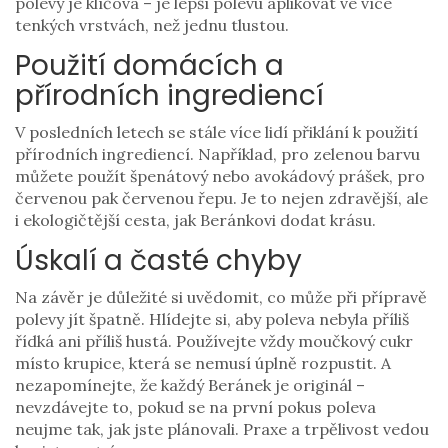
polevy je klíčová – je lepší polevu aplikovat ve více
tenkých vrstvách, než jednu tlustou.
Použití domácích a
přírodních ingrediencí
V posledních letech se stále více lidí přiklání k použití
přírodních ingrediencí. Například, pro zelenou barvu
můžete použít špenátový nebo avokádový prášek, pro
červenou pak červenou řepu. Je to nejen zdravější, ale
i ekologičtější cesta, jak Beránkovi dodat krásu.
Úskalí a časté chyby
Na závěr je důležité si uvědomit, co může při přípravě
polevy jít špatně. Hlídejte si, aby poleva nebyla příliš
řídká ani příliš hustá. Používejte vždy moučkový cukr
místo krupice, která se nemusí úplně rozpustit. A
nezapomínejte, že každý Beránek je originál –
nevzdávejte to, pokud se na první pokus poleva
neujme tak, jak jste plánovali. Praxe a trpělivost vedou