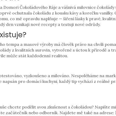
a Domori Čokoládového Ráje a vášnivá milovnice čokolády u
oprvé ochutnala čokoládu z kousku kávy a korečku vanilky. O
mu, co mě opravdu naplňuje — šíření lásky k pravé, kvalitní
dý den vznikají nové recepty a testuji nové odrůdy.
xistuje?
lého tempa a masové výroby má člověk právo na chvíli pom
olády z kvalitních surovin, vytvořené s úctou k přírodě a t
víle může stát každodenní realitou.
 otestováno, vyzkoušeno a milováno. Nespoléháme na marke
je napsán pro domácí kuchyni, každý tip vychází z reálné 
uše chcete podělit svou zkušenost s čokoládou? Napište m
jste začátečník nebo odborník. Najdete mě také na adrese: