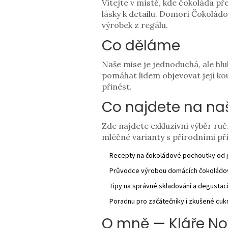
Vítejte v místě, kde čokoláda př
lásky k detailu. Domori Čokoládo
výrobek z regálu.
Co děláme
Naše mise je jednoduchá, ale hl
pomáhat lidem objevovat její kou
přinést.
Co najdete na na
Zde najdete exkluzivní výběr r
mléčné varianty s přírodními p
Recepty na čokoládové pochoutky od 
Průvodce výrobou domácích čokoládo
Tipy na správné skladování a degustac
Poradnu pro začátečníky i zkušené cuk
O mně — Kláře N