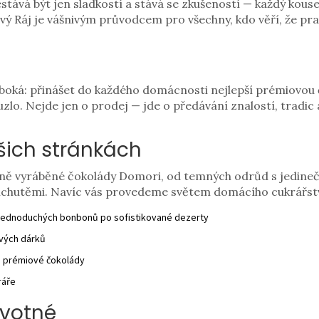
estává být jen sladkostí a stává se zkušeností — každý kou
vý Ráj je vášnivým průvodcem pro všechny, kdo věří, že pr
uboká: přinášet do každého domácnosti nejlepší prémiovou
zlo. Nejde jen o prodej — jde o předávání znalostí, tradic
šich stránkách
učně vyráběné čokolády Domori, od temných odrůd s jedin
říchutěmi. Navíc vás provedeme světem domácího cukrářstv
jednoduchých bonbonů po sofistikované dezerty
vých dárků
i prémiové čokolády
ráře
ovotné