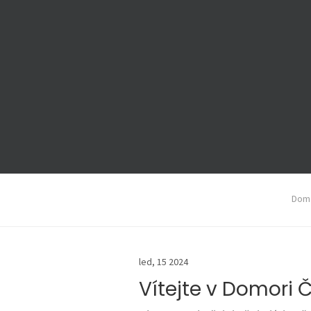
Domá
led, 15 2024
Vítejte v Domori