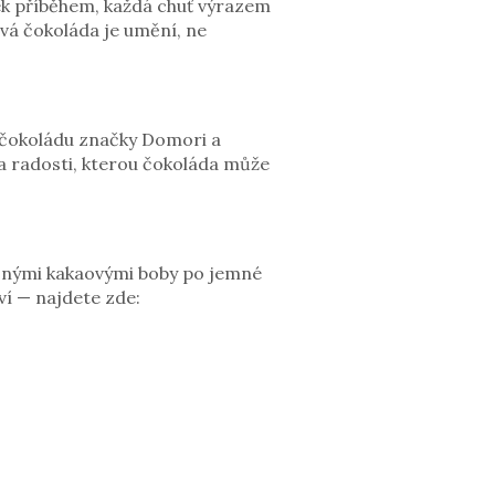
sek příběhem, každá chuť výrazem
avá čokoláda je umění, ne
 čokoládu značky Domori a
 a radosti, kterou čokoláda může
ečnými kakaovými boby po jemné
í — najdete zde: