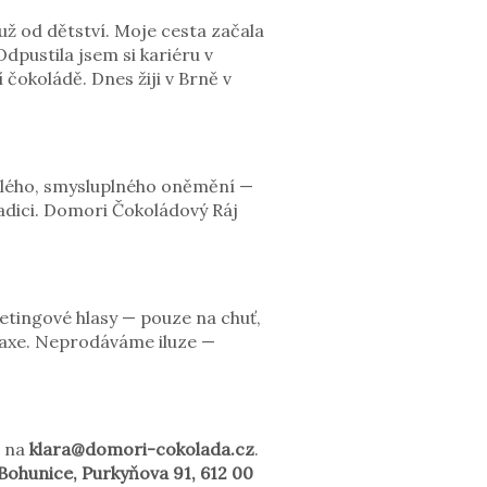
ž od dětství. Moje cesta začala
dpustila jsem si kariéru v
 čokoládě. Dnes žiji v Brně v
alého, smysluplného oněmění —
radici. Domori Čokoládový Ráj
tingové hlasy — pouze na chuť,
praxe. Neprodáváme iluze —
i na
klara@domori-cokolada.cz
.
Bohunice, Purkyňova 91, 612 00