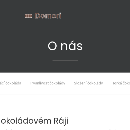
O nás
cí čokoláda
Trvanlivost čokolády
Složení čokolády
Horká čok
 Čokoládovém Ráji