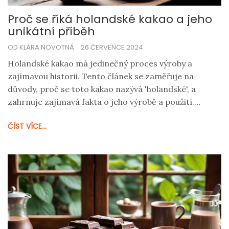
Proč se říká holandské kakao a jeho
unikátní příběh
OD KLÁRA NOVOTNÁ
26 ČERVENCE 2024
Holandské kakao má jedinečný proces výroby a
zajímavou historii. Tento článek se zaměřuje na
důvody, proč se toto kakao nazývá 'holandské', a
zahrnuje zajímavá fakta o jeho výrobě a použití.
Podíváme se také na to, jak se liší od jiných typů kakaa
ČÍST VÍCE...
a jeho zdravotní přínosy. Čtenáři se mohou těšit na
tipy, jak si vychutnat holandské kakao ve své nejlepší
podobě.