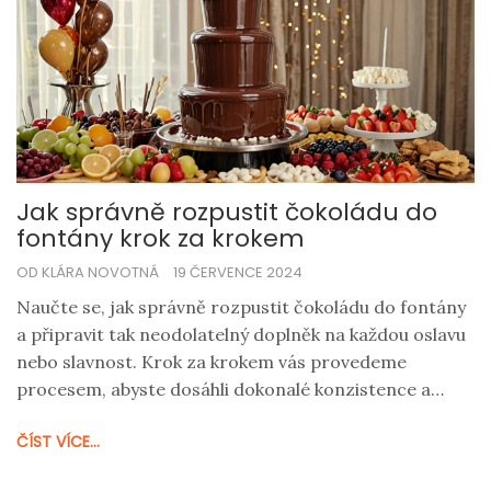
Jak správně rozpustit čokoládu do
fontány krok za krokem
OD KLÁRA NOVOTNÁ
19 ČERVENCE 2024
Naučte se, jak správně rozpustit čokoládu do fontány
a připravit tak neodolatelný doplněk na každou oslavu
nebo slavnost. Krok za krokem vás provedeme
procesem, abyste dosáhli dokonalé konzistence a
chuti. Zahrneme tipy na nejlepší druhy čokolády a
ČÍST VÍCE...
přidáme pár zajímavých faktů o čokoládových
fontánách.