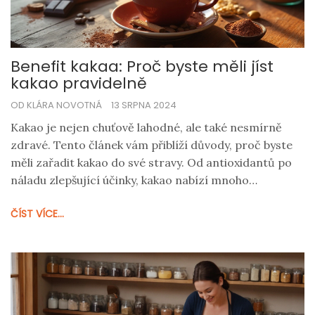
Benefit kakaa: Proč byste měli jíst
kakao pravidelně
OD KLÁRA NOVOTNÁ
13 SRPNA 2024
Kakao je nejen chuťově lahodné, ale také nesmírně
zdravé. Tento článek vám přiblíží důvody, proč byste
měli zařadit kakao do své stravy. Od antioxidantů po
náladu zlepšující účinky, kakao nabízí mnoho
zdravotních výhod. Přečtěte si více o tom, jak může
ČÍST VÍCE...
kakao prospět vašemu tělu a mysli.