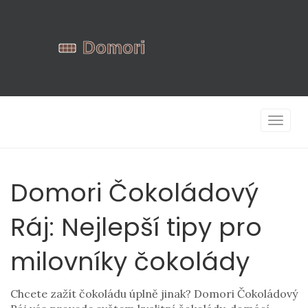
Zobrazi
navigac
Domori Čokoládový
Ráj: Nejlepší tipy pro
milovníky čokolády
Chcete zažít čokoládu úplně jinak? Domori Čokoládový