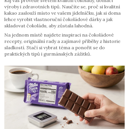
Ráj vás provede světem kvalitní čokolády, domácí
výroby i zdravotních tipů. Naučíte se, proč si kvalitní
kakao zaslouží místo ve vašem jídelníčku, jak si doma
lehce vyrobit vlastnoruční čokoládové dárky a jak
skladovat čokoládu, aby zůstala lahodná.
Na jednom místě najdete inspiraci na čokoládové
recepty, originální rady a zajímavé příběhy z historie
sladkostí. Stačí si vybrat téma a ponořit se do
praktických tipů i gurmánských zážitků.