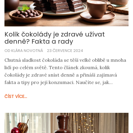
Kolik čokolády je zdravé užívat
denně? Fakta a rady
OD KLÁRA NOVOTNÁ
23 ČERVENCE 2024
Chutná sladkost čokoláda se těší velké oblibě u mnoha
lidí po celém světě. Tento článek zkoumá, kolik
čokolády je zdravé sníst denně a přináší zajímavá
fakta a tipy pro její konzumaci. Naučíte se, jak
čokoláda může přispět k vaší pohodě, ale také na co si
ČÍST VÍCE...
dávat pozor, abyste si nezpůsobili zdravotní problémy.