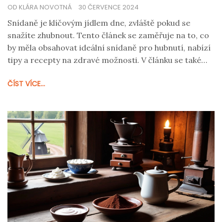
OD KLÁRA NOVOTNÁ
30 ČERVENCE 2024
Snídaně je klíčovým jídlem dne, zvláště pokud se
snažíte zhubnout. Tento článek se zaměřuje na to, co
by měla obsahovat ideální snídaně pro hubnutí, nabízí
tipy a recepty na zdravé možnosti. V článku se také
dozvíte zajímavé informace o nutričních hodnotách
ČÍST VÍCE...
různých potravin a jak sestavit svoji snídani tak, aby
vám pomohla dosáhnout vašich cílů.