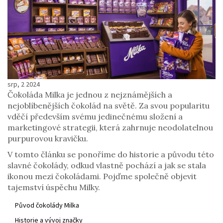
srp, 2 2024
Čokoláda Milka je jednou z nejznámějších a
nejoblíbenějších čokolád na světě. Za svou popularitu
vděčí především svému jedinečnému složení a
marketingové strategii, která zahrnuje neodolatelnou
purpurovou kravičku.
V tomto článku se ponoříme do historie a původu této
slavné čokolády, odkud vlastně pochází a jak se stala
ikonou mezi čokoládami. Pojďme společně objevit
tajemství úspěchu Milky.
Původ čokolády Milka
Historie a vývoj značky