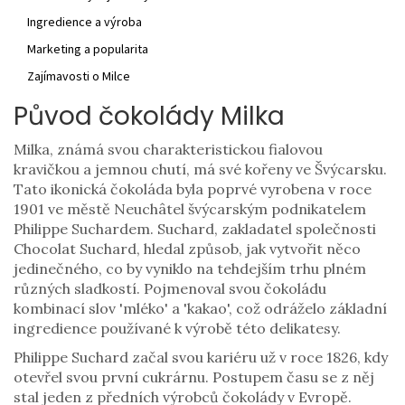
Ingredience a výroba
Marketing a popularita
Zajímavosti o Milce
Původ čokolády Milka
Milka, známá svou charakteristickou fialovou
kravičkou a jemnou chutí, má své kořeny ve Švýcarsku.
Tato ikonická čokoláda byla poprvé vyrobena v roce
1901 ve městě Neuchâtel švýcarským podnikatelem
Philippe Suchardem. Suchard, zakladatel společnosti
Chocolat Suchard, hledal způsob, jak vytvořit něco
jedinečného, co by vyniklo na tehdejším trhu plném
různých sladkostí. Pojmenoval svou čokoládu
kombinací slov 'mléko' a 'kakao', což odráželo základní
ingredience používané k výrobě této delikatesy.
Philippe Suchard začal svou kariéru už v roce 1826, kdy
otevřel svou první cukrárnu. Postupem času se z něj
stal jeden z předních výrobců čokolády v Evropě.