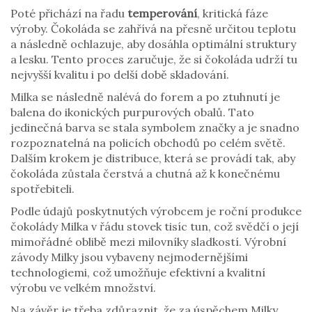
Poté přichází na řadu
temperování
, kritická fáze
výroby. Čokoláda se zahřívá na přesně určitou teplotu
a následně ochlazuje, aby dosáhla optimální struktury
a lesku. Tento proces zaručuje, že si čokoláda udrží tu
nejvyšší kvalitu i po delší době skladování.
Milka se následně nalévá do forem a po ztuhnutí je
balena do ikonických purpurových obalů. Tato
jedinečná barva se stala symbolem značky a je snadno
rozpoznatelná na policích obchodů po celém světě.
Dalším krokem je distribuce, která se provádí tak, aby
čokoláda zůstala čerstvá a chutná až k konečnému
spotřebiteli.
Podle údajů poskytnutých výrobcem je roční produkce
čokolády Milka v řádu stovek tisíc tun, což svědčí o její
mimořádné oblibě mezi milovníky sladkostí. Výrobní
závody Milky jsou vybaveny nejmodernějšími
technologiemi, což umožňuje efektivní a kvalitní
výrobu ve velkém množství.
Na závěr je třeba zdůraznit, že za úspěchem Milky