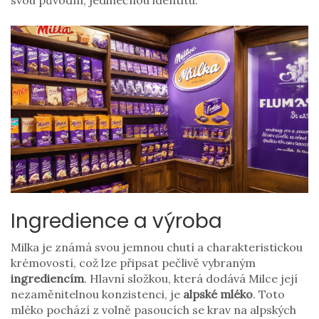
svou původní, jedinečnou identitu.
Ingredience a výroba
Milka je známá svou jemnou chutí a charakteristickou
krémovostí, což lze připsat pečlivě vybraným
ingrediencím
. Hlavní složkou, která dodává Milce její
nezaměnitelnou konzistenci, je
alpské mléko
. Toto
mléko pochází z volně pasoucích se krav na alpských