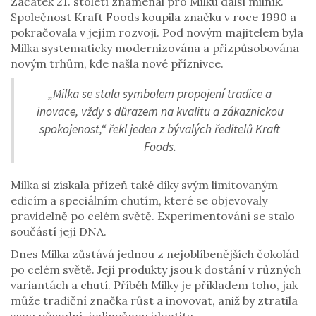
Začátek 21. století znamenal pro Milku další milník.
Společnost Kraft Foods koupila značku v roce 1990 a
pokračovala v jejím rozvoji. Pod novým majitelem byla
Milka systematicky modernizována a přizpůsobována
novým trhům, kde našla nové příznivce.
„Milka se stala symbolem propojení tradice a
inovace, vždy s důrazem na kvalitu a zákaznickou
spokojenost,“ řekl jeden z bývalých ředitelů Kraft
Foods.
Milka si získala přízeň také díky svým limitovaným
edicím a speciálním chutím, které se objevovaly
pravidelně po celém světě. Experimentování se stalo
součástí její DNA.
Dnes Milka zůstává jednou z nejoblíbenějších čokolád
po celém světě. Její produkty jsou k dostání v různých
variantách a chutí. Příběh Milky je příkladem toho, jak
může tradiční značka růst a inovovat, aniž by ztratila