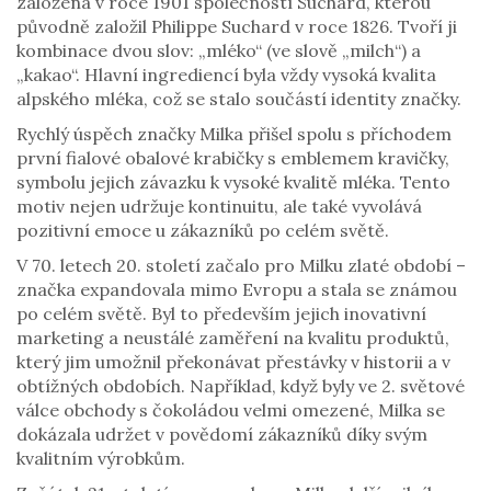
založena v roce 1901 společností Suchard, kterou
původně založil Philippe Suchard v roce 1826. Tvoří ji
kombinace dvou slov: „mléko“ (ve slově „milch“) a
„kakao“. Hlavní ingrediencí byla vždy vysoká kvalita
alpského mléka, což se stalo součástí identity značky.
Rychlý úspěch značky Milka přišel spolu s příchodem
první fialové obalové krabičky s emblemem kravičky,
symbolu jejich závazku k vysoké kvalitě mléka. Tento
motiv nejen udržuje kontinuitu, ale také vyvolává
pozitivní emoce u zákazníků po celém světě.
V 70. letech 20. století začalo pro Milku zlaté období –
značka expandovala mimo Evropu a stala se známou
po celém světě. Byl to především jejich inovativní
marketing a neustálé zaměření na kvalitu produktů,
který jim umožnil překonávat přestávky v historii a v
obtížných obdobích. Například, když byly ve 2. světové
válce obchody s čokoládou velmi omezené, Milka se
dokázala udržet v povědomí zákazníků díky svým
kvalitním výrobkům.