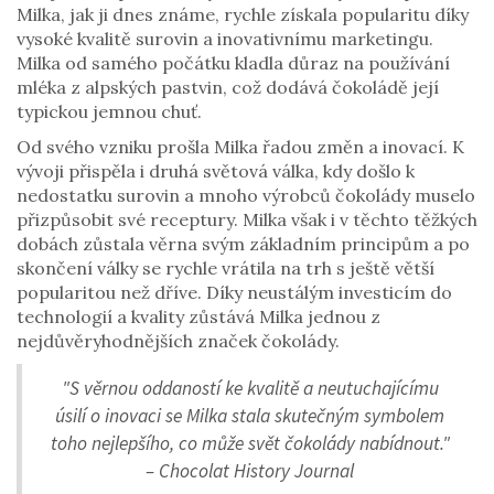
Milka, jak ji dnes známe, rychle získala popularitu díky
vysoké kvalitě surovin a inovativnímu marketingu.
Milka od samého počátku kladla důraz na používání
mléka z alpských pastvin, což dodává čokoládě její
typickou jemnou chuť.
Od svého vzniku prošla Milka řadou změn a inovací. K
vývoji přispěla i druhá světová válka, kdy došlo k
nedostatku surovin a mnoho výrobců čokolády muselo
přizpůsobit své receptury. Milka však i v těchto těžkých
dobách zůstala věrna svým základním principům a po
skončení války se rychle vrátila na trh s ještě větší
popularitou než dříve. Díky neustálým investicím do
technologií a kvality zůstává Milka jednou z
nejdůvěryhodnějších značek čokolády.
"S věrnou oddaností ke kvalitě a neutuchajícímu
úsilí o inovaci se Milka stala skutečným symbolem
toho nejlepšího, co může svět čokolády nabídnout."
– Chocolat History Journal