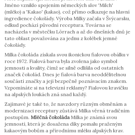
Jméno vzniklo spojením německých slov 'Milch'
(mléko) a 'Kakao' (kakao), což přímo odkazuje na hlavní
ingredience čokolády. Výroba Milky začala v Švýcarsku,
odkud pochází původní receptura. Továrna se
nacházela v městečku Lörrach a až do dnešních dnů je
tato oblast považována za jednu z kolébek jemné
čokolády.
Milka čokoláda získala svou ikonickou fialovou obálku v
roce 1972. Fialová barva byla zvolena jako symbol
jemnosti a kvality, čímž se silně odlišila od ostatních
značek čokolád. Dnes je fialová barva neoddělitelnou
součástí značky a její bezpečně poznávacím znakem.
Vzpomínáte si na televizní reklamy? Fialovou kravičku
na alpských loukách zná snad každý.
Zajímavé je také to, že navzdory různým obměnám a
modernizaci receptury zůstává Milka věrná tradičním
postupům.
Mléčná čokoláda
Milka je známá svou
jemností, která je dosažena díky pomalu praženým
kakaovým bobům a přírodnímu mléku alpských krav.