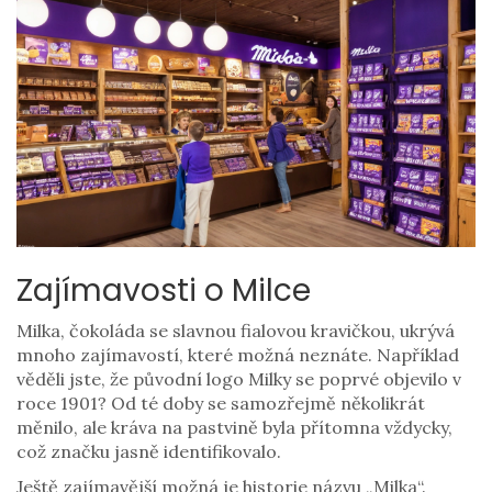
Zajímavosti o Milce
Milka, čokoláda se slavnou fialovou kravičkou, ukrývá
mnoho zajímavostí, které možná neznáte. Například
věděli jste, že původní logo Milky se poprvé objevilo v
roce 1901? Od té doby se samozřejmě několikrát
měnilo, ale kráva na pastvině byla přítomna vždycky,
což značku jasně identifikovalo.
Ještě zajímavější možná je historie názvu „Milka“.