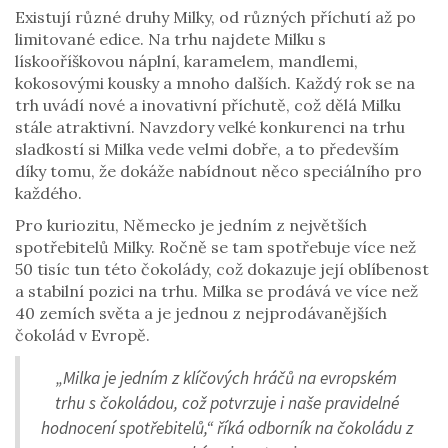
Existují různé druhy Milky, od různých příchutí až po
limitované edice. Na trhu najdete Milku s
lískooříškovou náplní, karamelem, mandlemi,
kokosovými kousky a mnoho dalších. Každý rok se na
trh uvádí nové a inovativní příchutě, což dělá Milku
stále atraktivní. Navzdory velké konkurenci na trhu
sladkostí si Milka vede velmi dobře, a to především
díky tomu, že dokáže nabídnout něco speciálního pro
každého.
Pro kuriozitu, Německo je jedním z největších
spotřebitelů Milky. Ročně se tam spotřebuje více než
50 tisíc tun této čokolády, což dokazuje její oblíbenost
a stabilní pozici na trhu. Milka se prodává ve více než
40 zemích světa a je jednou z nejprodávanějších
čokolád v Evropě.
„Milka je jedním z klíčových hráčů na evropském
trhu s čokoládou, což potvrzuje i naše pravidelné
hodnocení spotřebitelů,“ říká odborník na čokoládu z