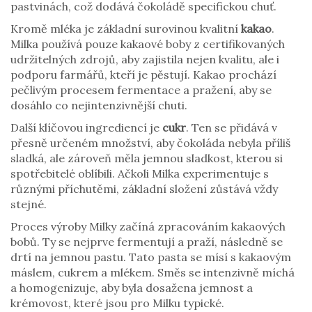
pastvinách, což dodává čokoládě specifickou chuť.
Kromě mléka je základní surovinou kvalitní
kakao
.
Milka používá pouze kakaové boby z certifikovaných
udržitelných zdrojů, aby zajistila nejen kvalitu, ale i
podporu farmářů, kteří je pěstují. Kakao prochází
pečlivým procesem fermentace a pražení, aby se
dosáhlo co nejintenzivnější chuti.
Další klíčovou ingrediencí je
cukr
. Ten se přidává v
přesně určeném množství, aby čokoláda nebyla příliš
sladká, ale zároveň měla jemnou sladkost, kterou si
spotřebitelé oblíbili. Ačkoli Milka experimentuje s
různými příchutěmi, základní složení zůstává vždy
stejné.
Proces výroby Milky začíná zpracováním kakaových
bobů. Ty se nejprve fermentují a praží, následně se
drtí na jemnou pastu. Tato pasta se mísí s kakaovým
máslem, cukrem a mlékem. Směs se intenzivně míchá
a homogenizuje, aby byla dosažena jemnost a
krémovost, které jsou pro Milku typické.