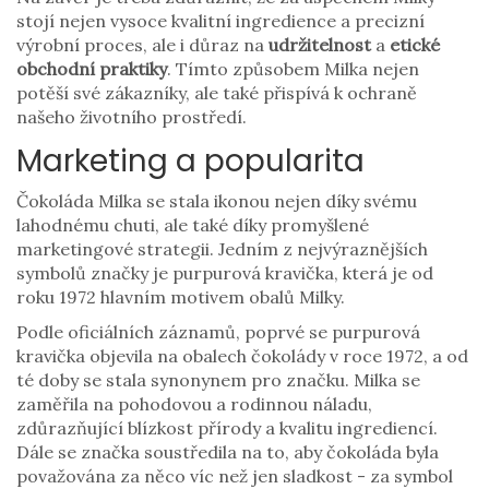
stojí nejen vysoce kvalitní ingredience a precizní
výrobní proces, ale i důraz na
udržitelnost
a
etické
obchodní praktiky
. Tímto způsobem Milka nejen
potěší své zákazníky, ale také přispívá k ochraně
našeho životního prostředí.
Marketing a popularita
Čokoláda Milka se stala ikonou nejen díky svému
lahodnému chuti, ale také díky promyšlené
marketingové strategii. Jedním z nejvýraznějších
symbolů značky je purpurová kravička, která je od
roku 1972 hlavním motivem obalů Milky.
Podle oficiálních záznamů, poprvé se purpurová
kravička objevila na obalech čokolády v roce 1972, a od
té doby se stala synonynem pro značku. Milka se
zaměřila na pohodovou a rodinnou náladu,
zdůrazňující blízkost přírody a kvalitu ingrediencí.
Dále se značka soustředila na to, aby čokoláda byla
považována za něco víc než jen sladkost - za symbol