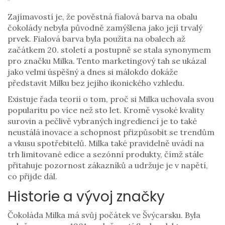
Zajímavostí je, že pověstná fialová barva na obalu
čokolády nebyla původně zamýšlena jako její trvalý
prvek. Fialová barva byla použita na obalech až
začátkem 20. století a postupně se stala synonymem
pro značku Milka. Tento marketingový tah se ukázal
jako velmi úspěšný a dnes si málokdo dokáže
představit Milku bez jejího ikonického vzhledu.
Existuje řada teorií o tom, proč si Milka uchovala svou
popularitu po více než sto let. Kromě vysoké kvality
surovin a pečlivě vybraných ingrediencí je to také
neustálá inovace a schopnost přizpůsobit se trendům
a vkusu spotřebitelů. Milka také pravidelně uvádí na
trh limitované edice a sezónní produkty, čímž stále
přitahuje pozornost zákazníků a udržuje je v napětí,
co přijde dál.
Historie a vývoj značky
Čokoláda Milka má svůj počátek ve Švýcarsku. Byla