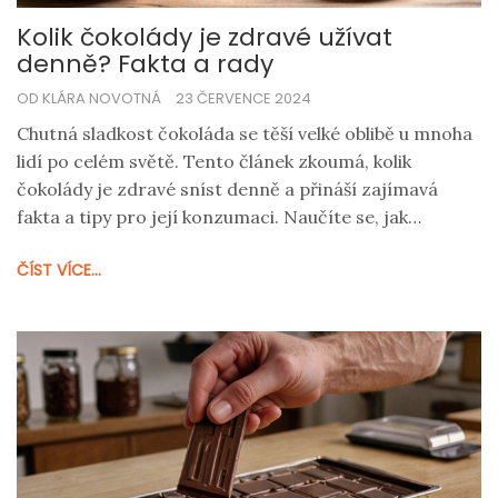
Kolik čokolády je zdravé užívat
denně? Fakta a rady
OD KLÁRA NOVOTNÁ
23 ČERVENCE 2024
Chutná sladkost čokoláda se těší velké oblibě u mnoha
lidí po celém světě. Tento článek zkoumá, kolik
čokolády je zdravé sníst denně a přináší zajímavá
fakta a tipy pro její konzumaci. Naučíte se, jak
čokoláda může přispět k vaší pohodě, ale také na co si
ČÍST VÍCE...
dávat pozor, abyste si nezpůsobili zdravotní problémy.