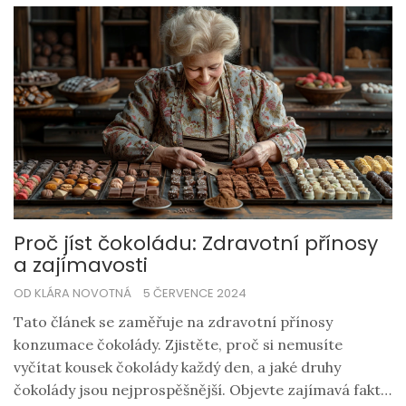
Proč jíst čokoládu: Zdravotní přínosy
a zajímavosti
OD KLÁRA NOVOTNÁ
5 ČERVENCE 2024
Tato článek se zaměřuje na zdravotní přínosy
konzumace čokolády. Zjistěte, proč si nemusíte
vyčítat kousek čokolády každý den, a jaké druhy
čokolády jsou nejprospěšnější. Objevte zajímavá fakta