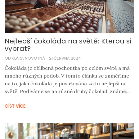
Nejlepší čokoláda na světě: Kterou si
vybrat?
OD KLÁRA NOVOTNÁ
21 ČERVNA 2024
Čokoláda je oblíbená pochoutka po celém světě a má
mnoho různých podob. V tomto článku se zaměříme
na to, jaká čokoláda je považována za tu nejlepší na
světě. Podíváme se na různé druhy čokolád, známé
značky a také vám poradíme, jak si vybrat tu pravou
ČÍST VÍCE...
čokoládu pro vás.