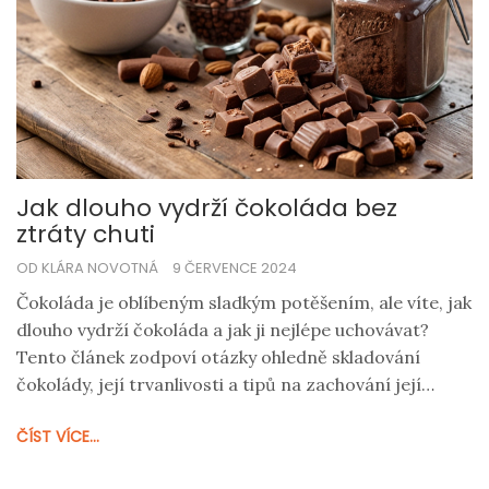
Jak dlouho vydrží čokoláda bez
ztráty chuti
OD KLÁRA NOVOTNÁ
9 ČERVENCE 2024
Čokoláda je oblíbeným sladkým potěšením, ale víte, jak
dlouho vydrží čokoláda a jak ji nejlépe uchovávat?
Tento článek zodpoví otázky ohledně skladování
čokolády, její trvanlivosti a tipů na zachování její
lahodné chuti. Dozvíte se také o možných zdravotních
ČÍST VÍCE...
výhodách čokolády a na co si dát pozor při jejím
konzumování.