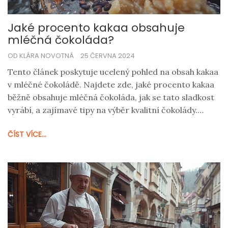
Jaké procento kakaa obsahuje
mléčná čokoláda?
OD KLÁRA NOVOTNÁ
25 ČERVNA 2024
Tento článek poskytuje ucelený pohled na obsah kakaa
v mléčné čokoládě. Najdete zde, jaké procento kakaa
běžně obsahuje mléčná čokoláda, jak se tato sladkost
vyrábí, a zajímavé tipy na výběr kvalitní čokolády.
Článek zároveň zmiňuje rozdíly mezi mléčnou a
ČÍST VÍCE...
hořkou čokoládou.