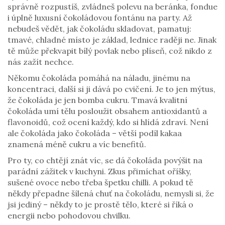
správně rozpustíš, zvládneš polevu na beránka, fondue
i úplně luxusní čokoládovou fontánu na party. Až
nebudeš vědět, jak čokoládu skladovat, pamatuj:
tmavé, chladné místo je základ, lednice raději ne. Jinak
tě může překvapit bílý povlak nebo plíseň, což nikdo z
nás zažít nechce.
Někomu čokoláda pomáhá na náladu, jinému na
koncentraci, další si ji dává po cvičení. Je to jen mýtus,
že čokoláda je jen bomba cukru. Tmavá kvalitní
čokoláda umí tělu posloužit obsahem antioxidantů a
flavonoidů, což ocení každý, kdo si hlídá zdraví. Není
ale čokoláda jako čokoláda – větší podíl kakaa
znamená méně cukru a víc benefitů.
Pro ty, co chtějí znát víc, se dá čokoláda povýšit na
parádní zážitek v kuchyni. Zkus přimíchat oříšky,
sušené ovoce nebo třeba špetku chilli. A pokud tě
někdy přepadne šílená chuť na čokoládu, nemysli si, že
jsi jediný – někdy to je prostě tělo, které si říká o
energii nebo pohodovou chvilku.