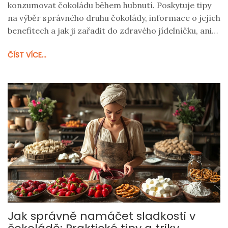
konzumovat čokoládu během hubnutí. Poskytuje tipy
na výběr správného druhu čokolády, informace o jejích
benefitech a jak ji zařadit do zdravého jídelníčku, aniž
by ohrozila vaši snahu shodit kila.
ČÍST VÍCE...
Jak správně namáčet sladkosti v