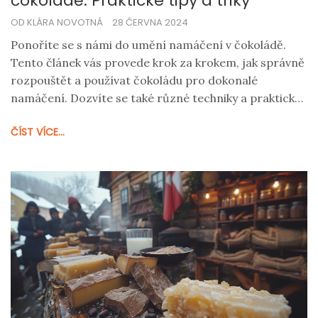
čokoládě: Praktické tipy a triky
OD KLÁRA NOVOTNÁ
28 ČERVNA 2024
Ponoříte se s námi do umění namáčení v čokoládě.
Tento článek vás provede krok za krokem, jak správně
rozpouštět a používat čokoládu pro dokonalé
namáčení. Dozvíte se také různé techniky a praktické
tipy pro dosažení profesionálního vzhledu a chuti.
ČÍST VÍCE...