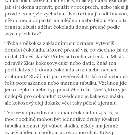
kamarádku. Možná ani netušíš, kolik způsobů existuje,
jak si ji doma upravit, použít v receptech, nebo jak si ji
prostě co nejvíc vychutnat. Někteří mají rádi tmavou,
někdo nedá dopustit na mléčnou nebo bílou. Ale co ti
brání si zkusit udělat čokoládu doma přesně podle
svých představ?
Třeba s několika základními surovinami vytvoříš
domácí čokoládu, u které přesně víš, co všechno jsi do
ní dal. Chceš sladší? Přidej si trochu víc cukru. Mlsáš
zdravě? Zkus kokosový cukr nebo datle. Znáš ten
pocit, kdy se ti doma čokoláda srazí nebo nechce
ztuhnout? Stačí mít pár ověřených triků a už nebudeš
řešit popraskanou nebo matnou tabulku. Většinou jde
jen o teplotu nebo typ použitého tuku. Nevíš, který je
nejlepší pro čokoládu? Osvědčené je kakaové máslo,
ale kokosový olej dokáže věci taky pěkně zjemnit.
Teprve s opravdovou domácí čokoládou zjistíš, jak
moc rozdílné mohou být jednotlivé druhy. Kvalitní
tabulka nemusí být vůbec sladká, někdy má jemně
kyselý nádech a hořkou, až ovocnou chuť. Když ji