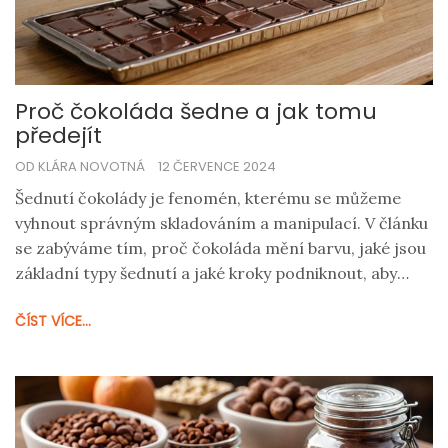
Proč čokoláda šedne a jak tomu
předejít
OD KLÁRA NOVOTNÁ
12 ČERVENCE 2024
Šednutí čokolády je fenomén, kterému se můžeme
vyhnout správným skladováním a manipulací. V článku
se zabýváme tím, proč čokoláda mění barvu, jaké jsou
základní typy šednutí a jaké kroky podniknout, aby
čokoláda zůstala krásně lesklá. Odpovíme také na
ČÍST VÍCE...
otázky, jak ovlivňuje teplota a vlhkost kvalitu čokolády
a jaké jsou nejlepší postupy pro domácí čokoládová
díla.