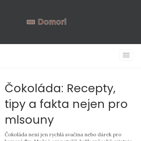
Zobrazi
navigac
Čokoláda: Recepty,
tipy a fakta nejen pro
mlsouny
Čokoláda není jen rychlá svačina nebo dárek pro