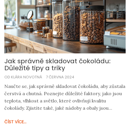
Jak správně skladovat čokoládu:
Důležité tipy a triky
OD KLÁRA NOVOTNÁ
7 ČERVNA 2024
Naučte se, jak správně skladovat čokoládu, aby zůstala
čerstvá a chutná. Poznejte důležité faktory, jako jsou
teplota, vlhkost a světlo, které ovlivňují kvalitu
čokolády. Zjistíte také, jaké nádoby a obaly jsou
nejlepší pro uchovávání čokolády doma.
ČÍST VÍCE...