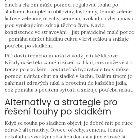
zinek a chrom může pomoci regulovat touhu po
sladkém. Kompletní obiloviny, luštěniny, temně zelené
listové zeleniny, ořechy, semena, avokádo, ryby a maso
jsou vynikajícími zdroji těchto živin. Navíc,
konzistence ve stravování - jíst pravidelně malé porce
- pomáhá udržet hladinu cukru v krvi stálou a snižuje
potřebu po sladkém.
Pití dostatečného množství vody je také klíčové.
Někdy naše těla zamění žízeň za hlad, což může vést k
touze po sladkém. Dostatečná hydratace tedy může
pomoci udržet chuť na sladké v šachu. Dalším tipem je
zahrnutí zdravých tuků a proteinů do každého jídla,
což pomáhá s pocitem sytosti a snižuje potřebu mlsat.
Alternativy a strategie pro
řešení touhy po sladkém
Když se touha po sladkém objeví, je dobré mít po ruce
zdravé alternativy. Ovoce, ořechy, semena, temná
čokoláda s vysokým obsahem kakaa a jiné zdravější