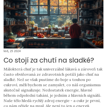
led, 25 2024
Co stojí za chutí na sladké?
Málokterá chuť je tak univerzálně lákavá a zároveň tak
často obviňovaná ze zdravotních potíží jako chuť na
sladké. Než se však pustíme do boje s touhou po
cukroví, měli bychom se zamyslet, co náš organismus
skutečně signalizuje. Nedostatek energie, hlavně
během odpolední tahání, je jedním z hlavních signálů.
Naše tělo hledá rychlý zdroj energie - a cukr je první,
co nám přijde na mysl. Ale není to jen o energii.