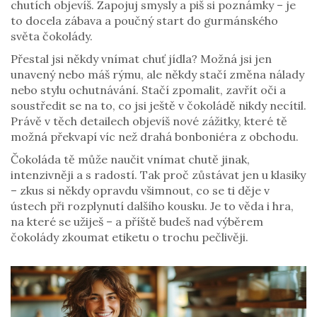
chutích objevíš. Zapojuj smysly a piš si poznámky – je
to docela zábava a poučný start do gurmánského
světa čokolády.
Přestal jsi někdy vnímat chuť jídla? Možná jsi jen
unavený nebo máš rýmu, ale někdy stačí změna nálady
nebo stylu ochutnávání. Stačí zpomalit, zavřít oči a
soustředit se na to, co jsi ještě v čokoládě nikdy necítil.
Právě v těch detailech objevíš nové zážitky, které tě
možná překvapí víc než drahá bonboniéra z obchodu.
Čokoláda tě může naučit vnímat chutě jinak,
intenzivněji a s radostí. Tak proč zůstávat jen u klasiky
– zkus si někdy opravdu všimnout, co se ti děje v
ústech při rozplynutí dalšího kousku. Je to věda i hra,
na které se užiješ – a příště budeš nad výběrem
čokolády zkoumat etiketu o trochu pečlivěji.