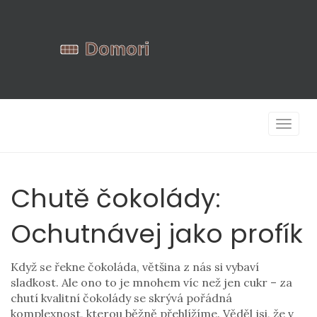
Zobrazi
navigac
Chutě čokolády:
Ochutnávej jako profík
Když se řekne čokoláda, většina z nás si vybaví
sladkost. Ale ono to je mnohem víc než jen cukr – za
chutí kvalitní čokolády se skrývá pořádná
komplexnost, kterou běžně přehlížíme. Věděl jsi, že v