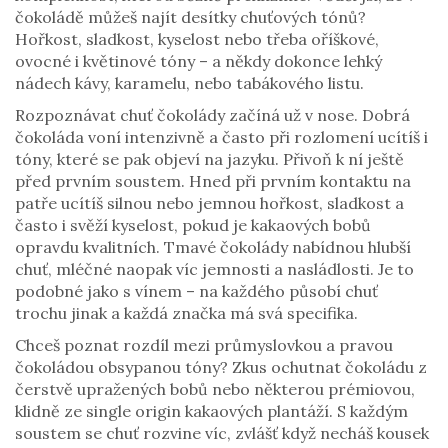
čokoládě můžeš najít desítky chuťových tónů?
Hořkost, sladkost, kyselost nebo třeba oříškové,
ovocné i květinové tóny – a někdy dokonce lehký
nádech kávy, karamelu, nebo tabákového listu.
Rozpoznávat chuť čokolády začíná už v nose. Dobrá
čokoláda voní intenzivně a často při rozlomení ucítíš i
tóny, které se pak objeví na jazyku. Přivoň k ní ještě
před prvním soustem. Hned při prvním kontaktu na
patře ucítíš silnou nebo jemnou hořkost, sladkost a
často i svěží kyselost, pokud je kakaových bobů
opravdu kvalitních. Tmavé čokolády nabídnou hlubší
chuť, mléčné naopak víc jemnosti a nasládlosti. Je to
podobné jako s vínem – na každého působí chuť
trochu jinak a každá značka má svá specifika.
Chceš poznat rozdíl mezi průmyslovkou a pravou
čokoládou obsypanou tóny? Zkus ochutnat čokoládu z
čerstvě upražených bobů nebo některou prémiovou,
klidně ze single origin kakaových plantáží. S každým
soustem se chuť rozvine víc, zvlášť když necháš kousek