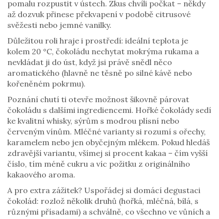
pomalu rozpustit v ústech. Zkus chvíli počkat – někdy
až dozvuk přinese překvapení v podobě citrusové
svěžesti nebo jemné vanilky.
Důležitou roli hraje i prostředí: ideální teplota je
kolem 20 °C, čokoládu nechytat mokrýma rukama a
nevkládat ji do úst, když jsi právě snědl něco
aromatického (hlavně ne těsně po silné kávě nebo
kořeněném pokrmu).
Poznání chutí ti otevře možnost šikovně párovat
čokoládu s dalšími ingrediencemi. Hořké čokolády sedí
ke kvalitní whisky, sýrům s modrou plísní nebo
červeným vínům. Mléčné varianty si rozumí s ořechy,
karamelem nebo jen obyčejným mlékem. Pokud hledáš
zdravější variantu, všímej si procent kakaa – čím vyšší
číslo, tím méně cukru a víc požitku z originálního
kakaového aroma.
A pro extra zážitek? Uspořádej si domácí degustaci
čokolád: rozlož několik druhů (hořká, mléčná, bílá, s
různými přísadami) a schválně, co všechno ve vůních a