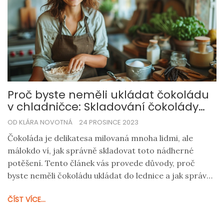
Proč byste neměli ukládat čokoládu
v chladničce: Skladování čokolády
pro optimální chuť
OD KLÁRA NOVOTNÁ
24 PROSINCE 2023
Čokoláda je delikatesa milovaná mnoha lidmi, ale
málokdo ví, jak správně skladovat toto nádherné
potěšení. Tento článek vás provede důvody, proč
byste neměli čokoládu ukládat do lednice a jak správně
pečovat o vaše čokoládové zásoby. Dovíte se o
ČÍST VÍCE...
vhodných podmínkách skladování, vlivu teploty a
vlhkosti, a nakonec si přečtete tipy, jak si zachovat