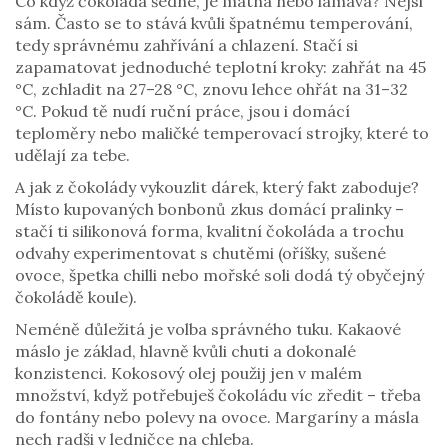
Co když čokoláda šedne, je matná nebo lámavá? Nejsi
sám. Často se to stává kvůli špatnému temperování,
tedy správnému zahřívání a chlazení. Stačí si
zapamatovat jednoduché teplotní kroky: zahřát na 45
°C, zchladit na 27–28 °C, znovu lehce ohřát na 31–32
°C. Pokud tě nudí ruční práce, jsou i domácí
teploměry nebo maličké temperovací strojky, které to
udělají za tebe.
A jak z čokolády vykouzlit dárek, který fakt zaboduje?
Místo kupovaných bonbonů zkus domácí pralinky –
stačí ti silikonová forma, kvalitní čokoláda a trochu
odvahy experimentovat s chutěmi (oříšky, sušené
ovoce, špetka chilli nebo mořské soli dodá tý obyčejný
čokoládě koule).
Neméně důležitá je volba správného tuku. Kakaové
máslo je základ, hlavně kvůli chuti a dokonalé
konzistenci. Kokosový olej použij jen v malém
množství, když potřebuješ čokoládu víc zředit – třeba
do fontány nebo polevy na ovoce. Margaríny a másla
nech radši v ledničce na chleba.