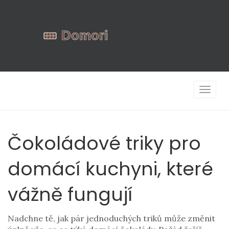
Zobrazi
navigac
Čokoládové triky pro
domácí kuchyni, které
vážně fungují
Nadchne tě, jak pár jednoduchých triků může změnit