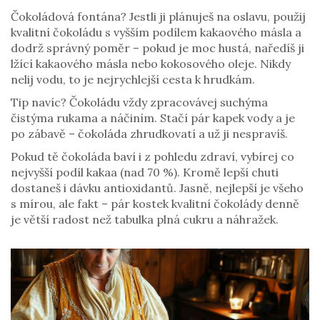
Čokoládová fontána? Jestli ji plánuješ na oslavu, použij
kvalitní čokoládu s vyšším podílem kakaového másla a
dodrž správný poměr – pokud je moc hustá, naředíš ji
lžící kakaového másla nebo kokosového oleje. Nikdy
nelij vodu, to je nejrychlejší cesta k hrudkám.
Tip navíc? Čokoládu vždy zpracovávej suchýma
čistýma rukama a náčiním. Stačí pár kapek vody a je
po zábavě – čokoláda zhrudkovatí a už ji nespravíš.
Pokud tě čokoláda baví i z pohledu zdraví, vybírej co
nejvyšší podíl kakaa (nad 70 %). Kromě lepší chuti
dostaneš i dávku antioxidantů. Jasně, nejlepší je všeho
s mírou, ale fakt – pár kostek kvalitní čokolády denně
je větší radost než tabulka plná cukru a náhražek.