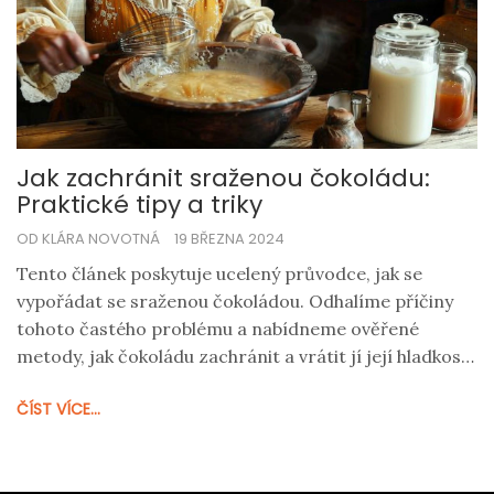
Jak zachránit sraženou čokoládu:
Praktické tipy a triky
OD KLÁRA NOVOTNÁ
19 BŘEZNA 2024
Tento článek poskytuje ucelený průvodce, jak se
vypořádat se sraženou čokoládou. Odhalíme příčiny
tohoto častého problému a nabídneme ověřené
metody, jak čokoládu zachránit a vrátit jí její hladkost
a lesk. Zjistěte, jak předcházet sražení čokolády, jak ji
ČÍST VÍCE...
opravit, když se to stane, a jak tento oblíbený dezert
zpracovávat, aby si zachoval svou dokonalou formu.