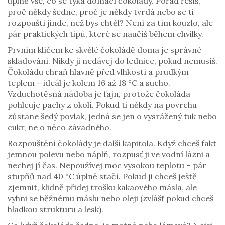
úplně vše, co se týká domácí čokolády. Pořád řešíš,
proč někdy šedne, proč je někdy tvrdá nebo se ti
rozpouští jinde, než bys chtěl? Není za tím kouzlo, ale
pár praktických tipů, které se naučíš během chvilky.
Prvním klíčem ke skvělé čokoládě doma je správné
skladování. Nikdy ji nedávej do lednice, pokud nemusíš.
Čokoládu chraň hlavně před vlhkostí a prudkým
teplem – ideál je kolem 16 až 18 °C a sucho.
Vzduchotěsná nádoba je fajn, protože čokoláda
pohlcuje pachy z okolí. Pokud ti někdy na povrchu
zůstane šedý povlak, jedná se jen o vysrážený tuk nebo
cukr, ne o něco závadného.
Rozpouštění čokolády je další kapitola. Když chceš fakt
jemnou polevu nebo náplň, rozpusť ji ve vodní lázni a
nechej jí čas. Nepoužívej moc vysokou teplotu – pár
stupňů nad 40 °C úplně stačí. Pokud ji chceš ještě
zjemnit, klidně přidej trošku kakaového másla, ale
vyhni se běžnému máslu nebo oleji (zvlášť pokud chceš
hladkou strukturu a lesk).