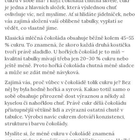
cukru v sobě má? I když čokoláda chutná skvěle, cukr
je jedna z hlavních složek, která výslednou chuť
ovlivňuje víc, než myslíme. Ať si hlídáte jídelníček, nebo
vás zajímá složení vaší oblíbené tabulky, vyplatí se
vědět, co vlastně jíme.
Klasická mléčná čokoláda obsahuje běžně kolem 45–55
% cukru. To znamená, že skoro každá druhá kostička
tvoří právě sladidlo. U hořkých čokolád je to míň –
kvalitní tabulky mívají třeba jen 20–30 % cukru nebo
ještě méně. Proto hořká čokoláda chutná méně sladce
a může se zdát méně návyková.
Zajímá vás, proč vůbec v čokoládě tolik cukru je? Bez
něj by byla hodně hořká a syrová. Kakao totiž samo o
sobě obsahuje přirozeně dost výraznou a někdy až
kyselou či nahořklou chuť. Právě cukr dělá čokoládu
přístupnější většině lidí a zvýrazní ostatní chutě v
tabulce. Výrobci navíc cukrem dotváří konzistenci,
strukturu i barvu čokolády.
Myslíte si, že méně cukru v čokoládě znamená