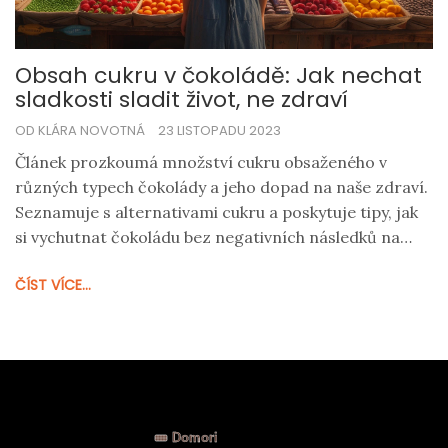
Obsah cukru v čokoládě: Jak nechat
sladkosti sladit život, ne zdraví
OD KLÁRA NOVOTNÁ
23 LISTOPADU 2023
Článek prozkoumá množství cukru obsaženého v
různých typech čokolády a jeho dopad na naše zdraví.
Seznamuje s alternativami cukru a poskytuje tipy, jak
si vychutnat čokoládu bez negativních následků na
zdraví. Pozornost je také věnována porozumění
ČÍST VÍCE...
etiketám a důležitosti míry konzumace čokolády.