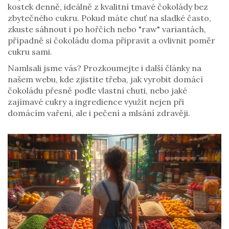
kostek denně, ideálně z kvalitní tmavé čokolády bez
zbytečného cukru. Pokud máte chuť na sladké často,
zkuste sáhnout i po hořčích nebo "raw" variantách,
případně si čokoládu doma připravit a ovlivnit poměr
cukru sami.
Namlsali jsme vás? Prozkoumejte i další články na
našem webu, kde zjistíte třeba, jak vyrobit domácí
čokoládu přesně podle vlastní chuti, nebo jaké
zajímavé cukry a ingredience využít nejen při
domácím vaření, ale i pečení a mlsání zdravěji.