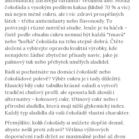
automaticky zdravější variantu? Většinou ano. Hořká
čokoláda s vysokým podílem kakaa (klidně 70 % a víc)
má nejen méně cukru, ale i víc zdraví prospěšných
látek – třeba antioxidanty nebo flavonoidy. To
potvrzují i různé nutriční studie. Jenže je tu háček –
čistě podle obsahu cukru nemusí být každá "tmavá"
nebo "hořká" čokoláda na trhu stejně dobrá. Čtěte
složení a vybírejte opravdu kvalitní výrobky, kde
nenajdete žádné zbytečné přísady navíc, jako je
palmový tuk nebo přebytek umělých sladidel.
Rádi si pochutnáte na domácí čokoládě nebo
čokoládové polevě? Výběr cukru je i tady důležitý.
Klasický bílý cukr tabulku krásně osladí a vytvoří
tradiční chuťový profil, ale spousta lidí zkouší i
alternativy – kokosový cukr, třtinový cukr nebo i
přírodní sladidla, která mají nižší glykemický index.
Každý typ sladidla dá vaší čokoládě vlastní charakter.
Přemýšlíte, kolik čokolády si můžete dopřát denně,
abyste nešli proti zdraví? Většina výživových
doporučení radí držet se maximálně jedné až dvou