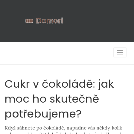
Zobrazi
navigac
Cukr v čokoládě: jak
moc ho skutečně
potřebujeme?
Když sáhnete po čokoládě, napadne vás někdy, kolik