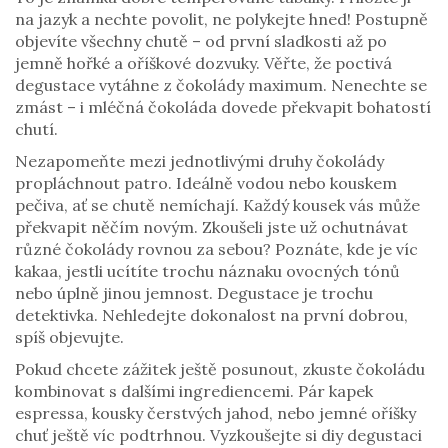
na jazyk a nechte povolit, ne polykejte hned! Postupně
objevíte všechny chutě – od první sladkosti až po
jemně hořké a oříškové dozvuky. Věřte, že poctivá
degustace vytáhne z čokolády maximum. Nenechte se
zmást – i mléčná čokoláda dovede překvapit bohatostí
chutí.
Nezapomeňte mezi jednotlivými druhy čokolády
propláchnout patro. Ideálně vodou nebo kouskem
pečiva, ať se chutě nemíchají. Každý kousek vás může
překvapit něčím novým. Zkoušeli jste už ochutnávat
různé čokolády rovnou za sebou? Poznáte, kde je víc
kakaa, jestli ucítíte trochu náznaku ovocných tónů
nebo úplně jinou jemnost. Degustace je trochu
detektivka. Nehledejte dokonalost na první dobrou,
spíš objevujte.
Pokud chcete zážitek ještě posunout, zkuste čokoládu
kombinovat s dalšími ingrediencemi. Pár kapek
espressa, kousky čerstvých jahod, nebo jemné oříšky
chuť ještě víc podtrhnou. Vyzkoušejte si diy degustaci