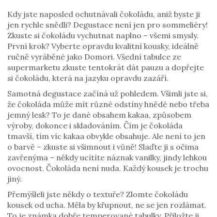
Kdy jste naposled ochutnávali čokoládu, aniž byste ji
jen rychle snědli? Degustace není jen pro sommeliéry!
Zkuste si čokoládu vychutnat naplno – všemi smysly.
První krok? Vyberte opravdu kvalitní kousky, ideálně
ručně vyráběné jako Domori. Všední tabulce ze
supermarketu zkuste tentokrát dát pauzu a dopřejte
si čokoládu, která na jazyku opravdu zazáří.
Samotná degustace začíná už pohledem. Všimli jste si,
že čokoláda může mít různé odstíny hnědé nebo třeba
jemný lesk? To je dané obsahem kakaa, způsobem
výroby, dokonce i skladováním. Čím je čokoláda
tmavší, tím víc kakaa obvykle obsahuje. Ale není to jen
o barvě – zkuste si všimnout i vůně! Slaďte ji s očima
zavřenýma – někdy ucítíte náznak vanilky, jindy lehkou
ovocnost. Čokoláda není nuda. Každý kousek je trochu
jiný.
Přemýšleli jste někdy o textuře? Zlomte čokoládu
kousek od ucha. Měla by křupnout, ne se jen rozlámat.
To je známka dobře temperované tabulky. Přiložte ji