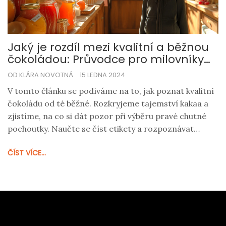
Jaký je rozdíl mezi kvalitní a běžnou
čokoládou: Průvodce pro milovníky
sladkostí
OD KLÁRA NOVOTNÁ
15 LEDNA 2024
V tomto článku se podíváme na to, jak poznat kvalitní
čokoládu od té běžné. Rozkryjeme tajemství kakaa a
zjistíme, na co si dát pozor při výběru pravé chutné
pochoutky. Naučte se číst etikety a rozpoznávat
chuťové nuance tak, abyste při příštím nákupu
ČÍST VÍCE...
čokolády udělali tu nejlepší volbu. Připravte se na
fascinující cestu světem čokolády, během které
objevíte, že čokoláda není jen sladkost, ale může být i
pravým uměním.