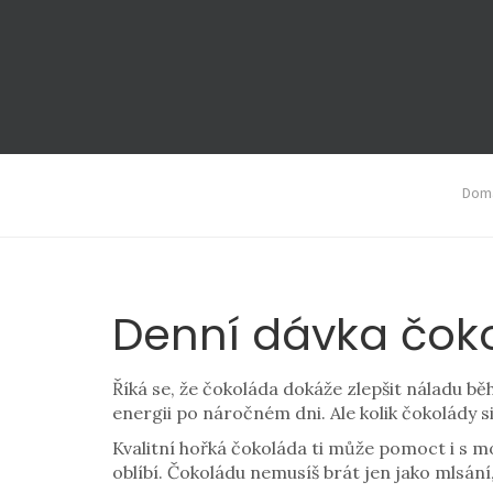
Domá
Denní dávka čoko
Říká se, že čokoláda dokáže zlepšit náladu bě
energii po náročném dni. Ale kolik čokolády s
Kvalitní hořká čokoláda ti může pomoct i s mo
oblíbí. Čokoládu nemusíš brát jen jako mlsání,