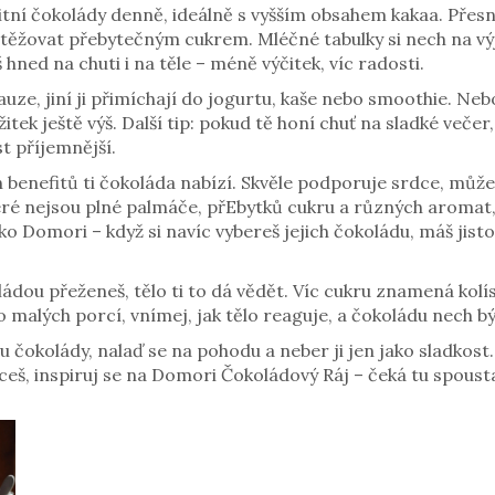
itní čokolády denně, ideálně s vyšším obsahem kakaa. Přesn
atěžovat přebytečným cukrem. Mléčné tabulky si nech na výj
hned na chuti i na těle – méně výčitek, víc radosti.
uze, jiní ji přimíchají do jogurtu, kaše nebo smoothie. Ne
tek ještě výš. Další tip: pokud tě honí chuť na sladké večer
t příjemnější.
enefitů ti čokoláda nabízí. Skvěle podporuje srdce, může sn
teré nejsou plné palmáče, přEbytků cukru a různých aromat,
ako Domori – když si navíc vybereš jejich čokoládu, máš jist
oládou přeženeš, tělo ti to dá vědět. Víc cukru znamená kolí
alých porcí, vnímej, jak tělo reaguje, a čokoládu nech být h
ou čokolády, nalaď se na pohodu a neber ji jen jako sladko
i chceš, inspiruj se na Domori Čokoládový Ráj – čeká tu spou