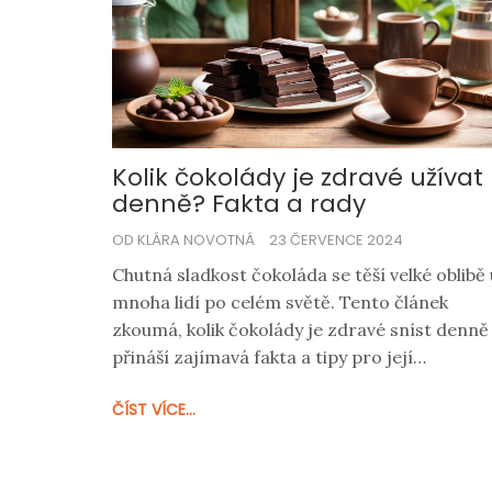
Kolik čokolády je zdravé užívat
denně? Fakta a rady
OD KLÁRA NOVOTNÁ
23 ČERVENCE 2024
Chutná sladkost čokoláda se těší velké oblibě 
mnoha lidí po celém světě. Tento článek
zkoumá, kolik čokolády je zdravé sníst denně
přináší zajímavá fakta a tipy pro její
konzumaci. Naučíte se, jak čokoláda může
ČÍST VÍCE...
přispět k vaší pohodě, ale také na co si dávat
pozor, abyste si nezpůsobili zdravotní
problémy.