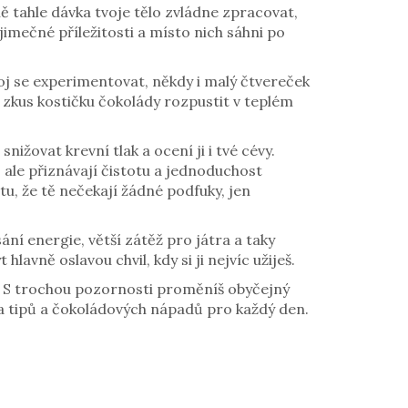
ě tahle dávka tvoje tělo zvládne zpracovat,
imečné příležitosti a místo nich sáhni po
boj se experimentovat, někdy i malý čtvereček
, zkus kostičku čokolády rozpustit v teplém
ižovat krevní tlak a ocení ji i tvé cévy.
 ale přiznávají čistotu a jednoduchost
otu, že tě nečekají žádné podfuky, jen
sání energie, větší zátěž pro játra a taky
lavně oslavou chvil, kdy si ji nejvíc užiješ.
st. S trochou pozornosti proměníš obyčejný
sta tipů a čokoládových nápadů pro každý den.