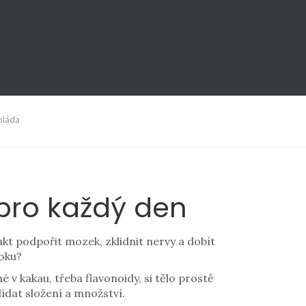
oláda
pro každý den
akt podpořit mozek, zklidnit nervy a dobít
boku?
v kakau, třeba flavonoidy, si tělo prostě
lídat složení a množství.