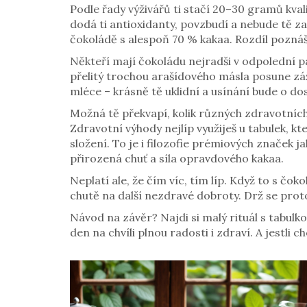
Podle řady výživářů ti stačí 20–30 gramů kval
dodá ti antioxidanty, povzbudí a nebude tě z
čokoládě s alespoň 70 % kakaa. Rozdíl poznáš 
Někteří mají čokoládu nejradši v odpolední pa
přelitý trochou arašídového másla posune záži
mléce – krásně tě uklidní a usínání bude o dos
Možná tě překvapí, kolik různých zdravotních b
Zdravotní výhody nejlíp využiješ u tabulek, k
složení. To je i filozofie prémiových značek j
přirozená chuť a síla opravdového kakaa.
Neplatí ale, že čím víc, tím líp. Když to s čok
chutě na další nezdravé dobroty. Drž se proto m
Návod na závěr? Najdi si malý rituál s tabulk
den na chvíli plnou radosti i zdraví. A jestl