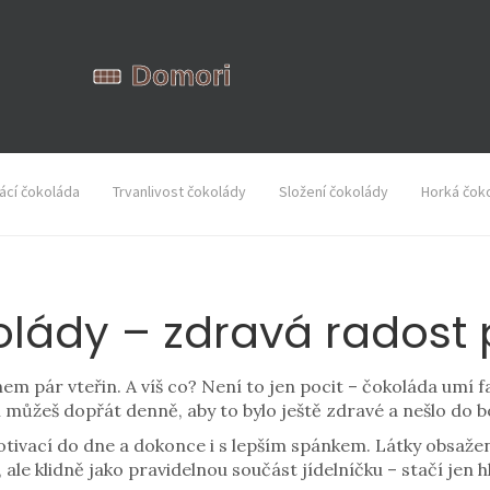
cí čokoláda
Trvanlivost čokolády
Složení čokolády
Horká čok
lády – zdravá radost 
hem pár vteřin. A víš co? Není to jen pocit – čokoláda umí f
i můžeš dopřát denně, aby to bylo ještě zdravé a nešlo do 
tivací do dne a dokonce i s lepším spánkem. Látky obsažené 
 ale klidně jako pravidelnou součást jídelníčku – stačí jen h