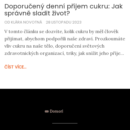
Doporučený denní příjem cukru: Jak
správně sladit život?
OD KLÁRA NOVOTNÁ
28 LISTOPADU 2023
V tomto článku se dozvíte, kolik cukru by měl člověk
přijímat, abychom podpořili naše zdraví. Prozkoumáte
vliv cukru na naše tělo, doporučení světových
zdravotnických organizací, triky, jak snížit jeho příjem
a náhrady cukru pro sladké chutě. Nakonec zjistíte i
ČÍST VÍCE...
něco o skrytých cukrech v našich oblíbených
potravinách.