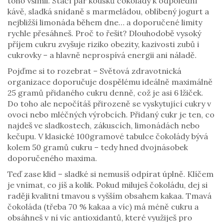
toho všimli. Stačí pár kousků čokolády k odpolední
kávě, sladká snídaně s marmeládou, oblíbený jogurt a
nejbližší limonáda během dne… a doporučené limity
rychle přesáhneš. Proč to řešit? Dlouhodobě vysoký
příjem cukru zvyšuje riziko obezity, kazivosti zubů i
cukrovky – a hlavně neprospívá energii ani náladě.
Pojďme si to rozebrat – Světová zdravotnická
organizace doporučuje dospělému ideálně maximálně
25 gramů přidaného cukru denně, což je asi 6 lžiček.
Do toho ale nepočítáš přirozeně se vyskytující cukry v
ovoci nebo mléčných výrobcích. Přidaný cukr je ten, co
najdeš ve sladkostech, zákuscích, limonádách nebo
kečupu. V klasické 100gramové tabulce čokolády bývá
kolem 50 gramů cukru – tedy hned dvojnásobek
doporučeného maxima.
Teď zase klid – sladké si nemusíš odpírat úplně. Klíčem
je vnímat, co jíš a kolik. Pokud miluješ čokoládu, dej si
raději kvalitní tmavou s vyšším obsahem kakaa. Tmavá
čokoláda (třeba 70 % kakaa a víc) má méně cukru a
obsáhneš v ní víc antioxidantů, které využiješ pro