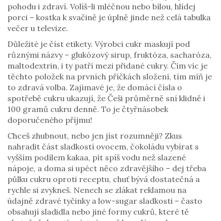
pohodu i zdraví. Volíš-li mléčnou nebo bílou, hlídej
porci – kostka k svačině je úplně jinde než celá tabulka
večer u televize.
Důležité je číst etikety. Výrobci cukr maskují pod
různými názvy – glukózový sirup, fruktóza, sacharóza,
maltodextrin, i ty patří mezi přidané cukry. Čím víc je
těchto položek na prvních příčkách složení, tím míň je
to zdravá volba. Zajímavé je, že domácí čísla o
spotřebě cukru ukazují, že Češi průměrně sní klidně i
100 gramů cukru denně. To je čtyřnásobek
doporučeného příjmu!
Chceš zhubnout, nebo jen jíst rozumněji? Zkus
nahradit část sladkostí ovocem, čokoládu vybírat s
vyšším podílem kakaa, pít spíš vodu než slazené
nápoje, a doma si upéct něco zdravějšího – dej třeba
půlku cukru oproti receptu, chuť bývá dostatečná a
rychle si zvykneš. Nenech se zlákat reklamou na
údajně zdravé tyčinky a low-sugar sladkosti – často
obsahují sladidla nebo jiné formy cukrů, které tě