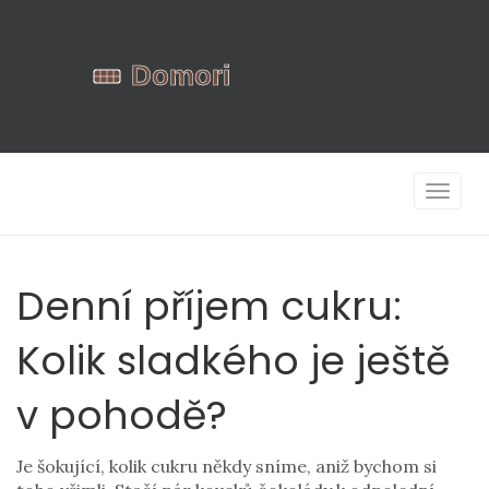
Zobrazi
navigac
Denní příjem cukru:
Kolik sladkého je ještě
v pohodě?
Je šokující, kolik cukru někdy sníme, aniž bychom si