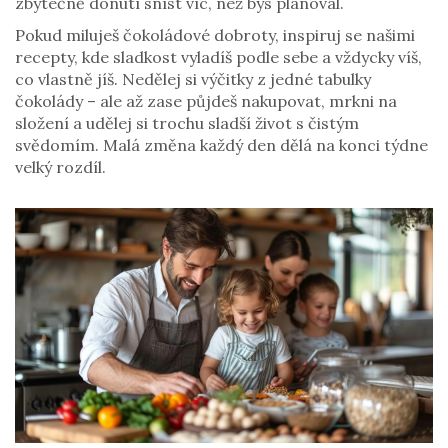
zbytečně donutí sníst víc, než bys plánoval.
Pokud miluješ čokoládové dobroty, inspiruj se našimi
recepty, kde sladkost vyladíš podle sebe a vždycky víš,
co vlastně jíš. Nedělej si výčitky z jedné tabulky
čokolády – ale až zase půjdeš nakupovat, mrkni na
složení a udělej si trochu sladší život s čistým
svědomím. Malá změna každý den dělá na konci týdne
velký rozdíl.