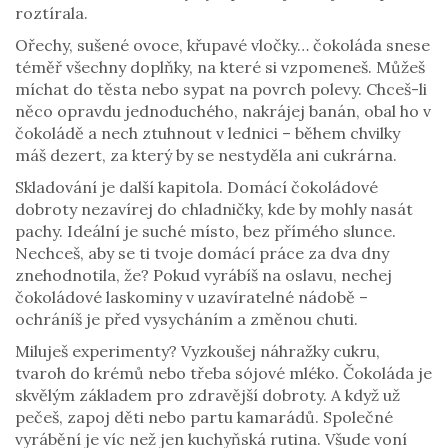
roztírala.
Ořechy, sušené ovoce, křupavé vločky… čokoláda snese
téměř všechny doplňky, na které si vzpomeneš. Můžeš
míchat do těsta nebo sypat na povrch polevy. Chceš-li
něco opravdu jednoduchého, nakrájej banán, obal ho v
čokoládě a nech ztuhnout v lednici – během chvilky
máš dezert, za který by se nestyděla ani cukrárna.
Skladování je další kapitola. Domácí čokoládové
dobroty nezavírej do chladničky, kde by mohly nasát
pachy. Ideální je suché místo, bez přímého slunce.
Nechceš, aby se ti tvoje domácí práce za dva dny
znehodnotila, že? Pokud vyrábíš na oslavu, nechej
čokoládové laskominy v uzavíratelné nádobě –
ochráníš je před vysycháním a změnou chuti.
Miluješ experimenty? Vyzkoušej náhražky cukru,
tvaroh do krémů nebo třeba sójové mléko. Čokoláda je
skvělým základem pro zdravější dobroty. A když už
pečeš, zapoj děti nebo partu kamarádů. Společné
vyrábění je víc než jen kuchyňská rutina. Všude voní