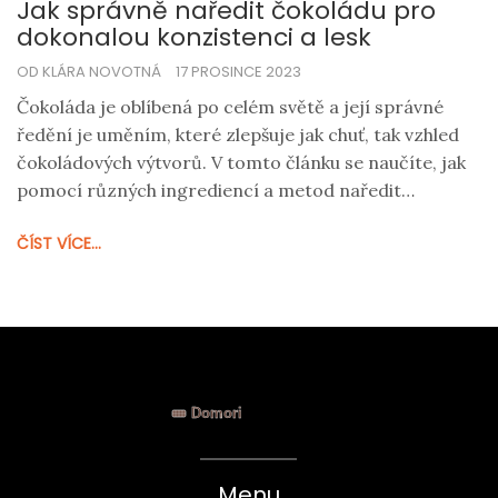
Jak správně naředit čokoládu pro
dokonalou konzistenci a lesk
OD KLÁRA NOVOTNÁ
17 PROSINCE 2023
Čokoláda je oblíbená po celém světě a její správné
ředění je uměním, které zlepšuje jak chuť, tak vzhled
čokoládových výtvorů. V tomto článku se naučíte, jak
pomocí různých ingrediencí a metod naředit
čokoládu k dosažení dokonalé konzistenci.
ČÍST VÍCE...
Procházíme tipy a triky na ředění čokolády pro
pečení, zdobení a domácí čokoládové dezerty, včetně
přesných postupů a zajímavých faktů.
Menu