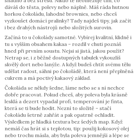
snadno a bez stresu. Nikdo tě neomezuje tím, co
dáváš do těsta, polevy nebo náplně. Máš ráda hutnou
horkou čokoládu, lahodné brownies, nebo chceš
vyzkoušet domácí pralinky? Tady najdeš tipy, jak začít
i bez drahých nástrojů nebo složitých surovin.
Začíná to u čokolády samotné. Vybírej kvalitní, klidně i
tu s vyšším obsahem kakaa – rozdíl v chuti poznáš
hned při prvním soustu. Nejsi si jistá, jakou použít?
Netrap se, i z běžně dostupných tabulek vykouzlíš
skvělý dort nebo lanýže. A když budeš chtít svému tělu
udělat radost, sáhni po čokoládě, která není přeplněná
cukrem a má poctivý kakaový základ.
Čokoláda se někdy šedne, láme nebo se s ní nechce
dobře pracovat. Pokud chceš, aby poleva byla krásně
lesklá a dezert vypadal profi, temperování je finta,
která se ti bude hodit. Nezní to složitě – stačí
čokoládu šetrně zahřát a pak opatrně ochladit.
Výsledkem je hladká textura bez šedých map. Když
nemáš čas hrát si s teplotou, tip: použij kokosový olej
nebo trochu másla, aby byla poleva jemnější a lépe se