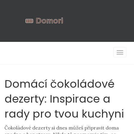
Zobrazi
navigac
Domácí čokoládové
dezerty: Inspirace a
rady pro tvou kuchyni
Čokoládové dezerty si dnes můžeš připravit doma