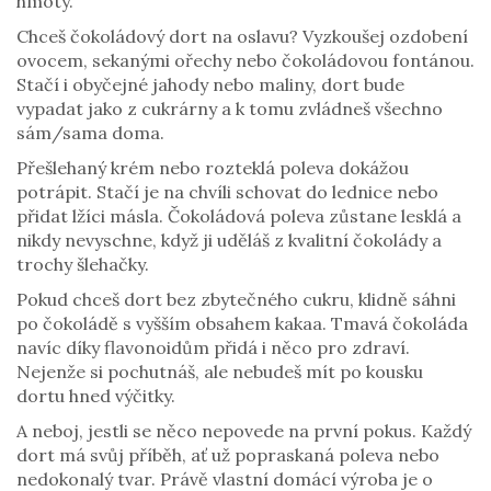
hmoty.
Chceš čokoládový dort na oslavu? Vyzkoušej ozdobení
ovocem, sekanými ořechy nebo čokoládovou fontánou.
Stačí i obyčejné jahody nebo maliny, dort bude
vypadat jako z cukrárny a k tomu zvládneš všechno
sám/sama doma.
Přešlehaný krém nebo rozteklá poleva dokážou
potrápit. Stačí je na chvíli schovat do lednice nebo
přidat lžíci másla. Čokoládová poleva zůstane lesklá a
nikdy nevyschne, když ji uděláš z kvalitní čokolády a
trochy šlehačky.
Pokud chceš dort bez zbytečného cukru, klidně sáhni
po čokoládě s vyšším obsahem kakaa. Tmavá čokoláda
navíc díky flavonoidům přidá i něco pro zdraví.
Nejenže si pochutnáš, ale nebudeš mít po kousku
dortu hned výčitky.
A neboj, jestli se něco nepovede na první pokus. Každý
dort má svůj příběh, ať už popraskaná poleva nebo
nedokonalý tvar. Právě vlastní domácí výroba je o