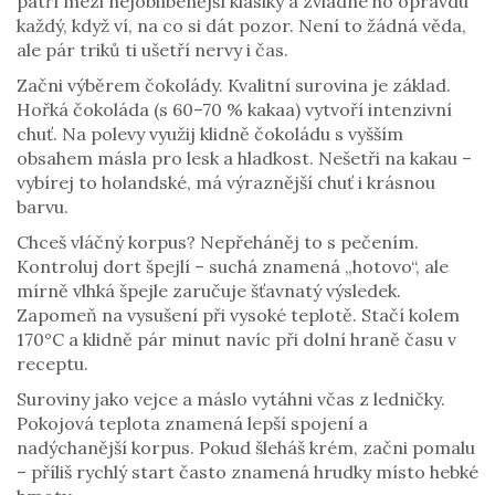
patří mezi nejoblíbenější klasiky a zvládne ho opravdu
každý, když ví, na co si dát pozor. Není to žádná věda,
ale pár triků ti ušetří nervy i čas.
Začni výběrem čokolády. Kvalitní surovina je základ.
Hořká čokoláda (s 60–70 % kakaa) vytvoří intenzivní
chuť. Na polevy využij klidně čokoládu s vyšším
obsahem másla pro lesk a hladkost. Nešetři na kakau –
vybírej to holandské, má výraznější chuť i krásnou
barvu.
Chceš vláčný korpus? Nepřeháněj to s pečením.
Kontroluj dort špejlí – suchá znamená „hotovo“, ale
mírně vlhká špejle zaručuje šťavnatý výsledek.
Zapomeň na vysušení při vysoké teplotě. Stačí kolem
170°C a klidně pár minut navíc při dolní hraně času v
receptu.
Suroviny jako vejce a máslo vytáhni včas z ledničky.
Pokojová teplota znamená lepší spojení a
nadýchanější korpus. Pokud šleháš krém, začni pomalu
– příliš rychlý start často znamená hrudky místo hebké