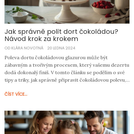
Jak správně polit dort čokoládou?
Návod krok za krokem
OD KLÁRA NOVOTNÁ
20 LEDNA 2024
Poleva dortu čokoládovou glazurou může být
zábavným a tvořivým procesem, který vašemu dezertu
dodá dokonalý finiš. V tomto článku se podělím o své
tipy a triky, jak správně připravit čokoládovou polevu,
jak ji aplikovat na dort a jak zajistit, že bude mít
ČÍST VÍCE...
dokonale hladký a lesklý povrch. Nezáleží na tom, jestli
jste zkušená pekařka nebo začátečník, můj návod vám
pomůže dosáhnout perfektního výsledku.