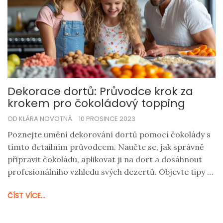
Dekorace dortů: Průvodce krok za
krokem pro čokoládový topping
OD KLÁRA NOVOTNÁ
10 PROSINCE 2023
Poznejte umění dekorování dortů pomocí čokolády s
tímto detailním průvodcem. Naučte se, jak správně
připravit čokoládu, aplikovat ji na dort a dosáhnout
profesionálního vzhledu svých dezertů. Objevte tipy a
triky, které vám pomohou zlepšit vaše dovednosti v
ČÍST VÍCE...
cukrářství a zanechat trvalý dojem na všech, kdo
ochutnají vaše sladké výtvory.