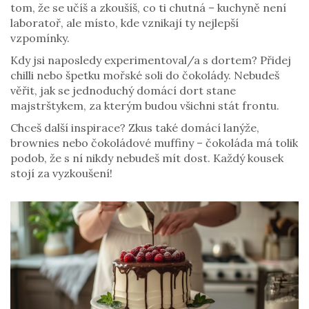
tom, že se učíš a zkoušíš, co ti chutná – kuchyně není
laboratoř, ale místo, kde vznikají ty nejlepší
vzpomínky.
Kdy jsi naposledy experimentoval/a s dortem? Přidej
chilli nebo špetku mořské soli do čokolády. Nebudeš
věřit, jak se jednoduchý domácí dort stane
majstrštykem, za kterým budou všichni stát frontu.
Chceš další inspirace? Zkus také domácí lanýže,
brownies nebo čokoládové muffiny – čokoláda má tolik
podob, že s ní nikdy nebudeš mít dost. Každý kousek
stojí za vyzkoušení!