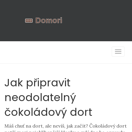
Zobrazi
navigac
Jak připravit
neodolatelný
čokoládový dort
Máš chuť na dort, ale nevíš, jak začít? Čokoládový dort