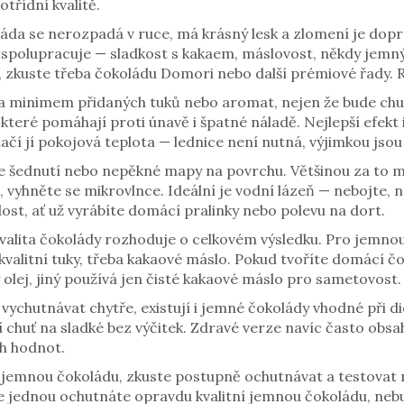
otřídní kvalitě.
áda se nerozpadá v ruce, má krásný lesk a zlomení je dop
 spolupracuje — sladkost s kakaem, máslovost, někdy jemný
 zkuste třeba čokoládu Domori nebo další prémiové řady. R
a minimem přidaných tuků nebo aromat, nejen že bude chutn
které pomáhají proti únavě i špatné náladě. Nejlepší efekt
í jí pokojová teplota — lednice není nutná, výjimkou jsou
e šednutí nebo nepěkné mapy na povrchu. Většinou za to 
 vyhněte se mikrovlnce. Ideální je vodní lázeň — nebojte, 
ost, ať už vyrábíte domácí pralinky nebo polevu na dort.
kvalita čokolády rozhoduje o celkovém výsledku. Pro jemno
kvalitní tuky, třeba kakaové máslo. Pokud tvoříte domácí 
olej, jiný používá jen čisté kakaové máslo pro sametovost.
vychutnávat chytře, existují i jemné čokolády vhodné při d
jí chuť na sladké bez výčitek. Zdravé verze navíc často obs
ch hodnot.
 jemnou čokoládu, zkuste postupně ochutnávat a testovat rů
e jednou ochutnáte opravdu kvalitní jemnou čokoládu, nebu