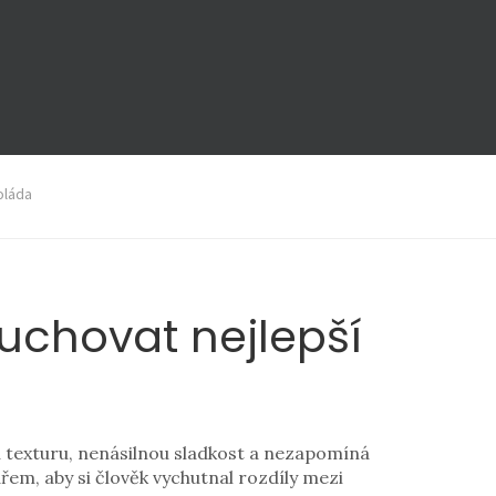
oláda
 uchovat nejlepší
u texturu, nenásilnou sladkost a nezapomíná
řem, aby si člověk vychutnal rozdíly mezi