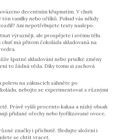
rovázeno decentním křupnutím. V chuti
 tón vanilky nebo oříšků. Pokud vás někdy
ozdíl? Ani nepotřebujete testy naslepo.
at výrazněji, ale prospějete i svému tělu.
 i chuť má přitom čokoláda skladovaná na
 vedra.
může špatné skladování nebo prudké změny
není to žádná věda. Díky tomu si zachová
u polevu na zákuscích sáhněte po
čokoládu, nebojte se experimentovat s různými
ietě. Právě vyšší procento kakaa a nízký obsah
ahují přidané ořechy nebo lyofilizované ovoce,
zné značky i příchutě. Sledujte složení i
dete se chtít vracet.