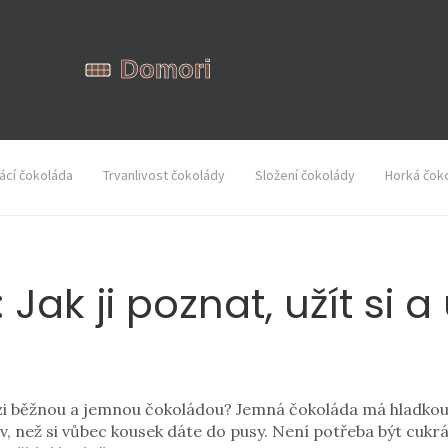
cí čokoláda
Trvanlivost čokolády
Složení čokolády
Horká čok
ak ji poznat, užít si a
 mezi běžnou a jemnou čokoládou? Jemná čokoláda má hladko
ív, než si vůbec kousek dáte do pusy. Není potřeba být cukrá