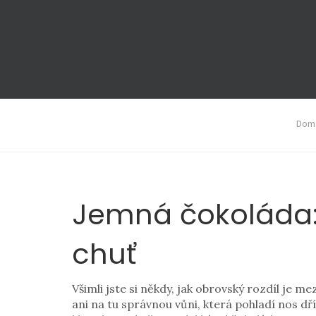
Domá
Jemná čokoláda: J
chuť
Všimli jste si někdy, jak obrovský rozdíl je
ani na tu správnou vůni, která pohladí nos dř