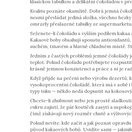
klasickou tabulkou a delikátní čokoládou v prv
Kvalitu poznáte okamžitě. Dobrá jemná čokol
nesmí převládat jediná složka, všechno hezky
omrzely přeslazené tabulky ze supermarketu,
Seženete-li čokoládu s vyšším podílem kakaa 
Kakaové boby obsahují spoustu antioxidantů, 
suchém, tmavém a hlavně chladném místě. Stač
Jedním z častých problémů jemné čokolády j
teplot. Pokud čokoládu potřebujete rozpustit,
krásně jemnou konzistenci a práce s ní je rad
Když přijde na pečení nebo výrobu dezertů, 
vysokoprocentní čokoládě, která má v sobě i 
typy tuku — někdo nedá dopustit na kokosový 
Chcete-li zhubnout nebo jen prostě sladkosti 
cukru zajistí, že pár kostiček zasytí a uspoko
čímž získávají nový rozměr chutě a výživový
Pokud nevíte, kde začít a jak poznat opravdu
původ kakaových bobů. Uvidíte sami — jakmil