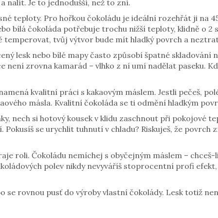
a nalít. Je to jednodušší, než to zní.
 teploty. Pro hořkou čokoládu je ideální rozehřát ji na 45 
ebo bílá čokoláda potřebuje trochu nižší teploty, klidně o
 temperovat, tvůj výtvor bude mít hladký povrch a neztrat
cený lesk nebo bílé mapy často způsobí špatné skladování 
ice není zrovna kamarád – vlhko z ní umí nadělat paseku. Kd
namená kvalitní práci s kakaovým máslem. Jestli pečeš, polév
kaového másla. Kvalitní čokoláda se ti odmění hladkým po
ky, nech si hotový kousek v klidu zaschnout při pokojové te
 Pokusíš se urychlit tuhnutí v chladu? Riskuješ, že povrch
 hraje roli. Čokoládu nemíchej s obyčejným máslem – chceš-
oládových polev nikdy nevyváříš stoprocentní profi efekt, a
o se rovnou pusť do výroby vlastní čokolády. Lesk totiž ne