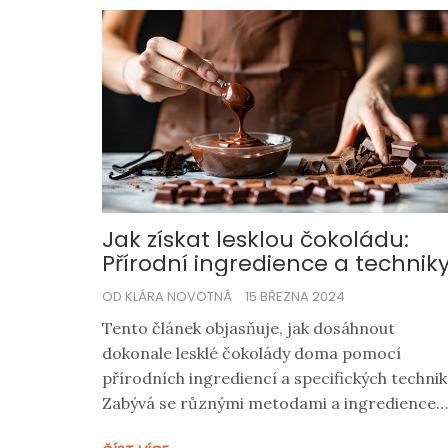
Jak získat lesklou čokoládu:
Přírodní ingredience a technik
OD KLÁRA NOVOTNÁ
15 BŘEZNA 2024
Tento článek objasňuje, jak dosáhnout
dokonale lesklé čokolády doma pomocí
přírodních ingrediencí a specifických technik
Zabývá se různými metodami a ingrediencem
které můžete použít k dosažení lesklého