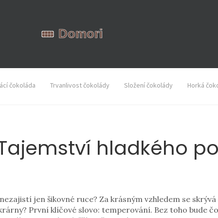
cí čokoláda
Trvanlivost čokolády
Složení čokolády
Horká čok
Tajemství hladkého pov
o nezajistí jen šikovné ruce? Za krásným vzhledem se skrývá 
krárny? První klíčové slovo: temperování. Bez toho bude 