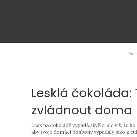
Domá
Lesklá čokoláda: 
zvládnout doma
Lesk na čokoládě vypadá skvěle, ale víš, že h
aby tvoje domácí bonbony vypadaly jako z cu