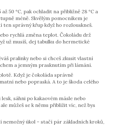
až 50 °C, pak ochladit na přibližně 28 °C a
 2 stupně méně. Skvělým pomocníkem je
í ten správný křup když ho rozlouskneš.
nebo rychlá změna teplot. Čokoládu drž
yž už musíš, dej tabulku do hermetické
áš pralinky nebo si chceš zkusit vlastní
vrchem a jemným prasknutím při lámání.
plotě. Když je čokoláda správně
 zmatní nebo popraská. A to je škoda celého
li lesk, sáhni po kakaovém másle nebo
le můžeš se k němu přiblížit víc, než bys
ní nemožný úkol – stačí pár základních kroků,