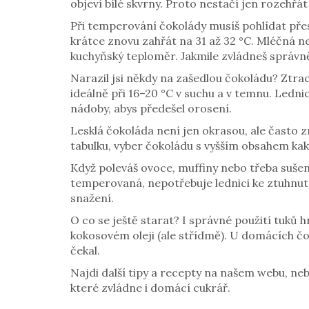
objeví bílé skvrny. Proto nestačí jen rozehřát 
Při temperování čokolády musíš pohlídat přesné
krátce znovu zahřát na 31 až 32 °C. Mléčná n
kuchyňský teploměr. Jakmile zvládneš správně
Narazil jsi někdy na zašedlou čokoládu? Ztra
ideálně při 16–20 °C v suchu a v temnu. Ledn
nádoby, abys předešel orosení.
Lesklá čokoláda není jen okrasou, ale často z
tabulku, vyber čokoládu s vyšším obsahem ka
Když poleváš ovoce, muffiny nebo třeba sušen
temperovaná, nepotřebuje lednici ke ztuhnutí.
snažení.
O co se ještě starat? I správné použití tuků
kokosovém oleji (ale střídmě). U domácích čok
čekal.
Najdi další tipy a recepty na našem webu, neb
které zvládne i domácí cukrář.