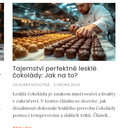
Tajemství perfektně lesklé
y
čokolády: Jak na to?
OD KLÁRA NOVOTNÁ
2 ÚNORA 2024
Lesklá čokoláda je znakem mistrovství a kvality
v cukrářství. V tomto článku se dozvíte, jak
.
dosáhnout dokonale lesklého povrchu čokolády
i,
pomocí temperování a dalších triků. Článek
obsahuje návody, tipy a zajímavosti, které vám