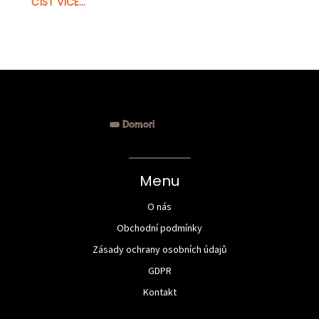
ČÍST VÍCE...
pomohou zlepšit vaše čokoládové výtvory a
překvapit okolí.
o
Menu
O nás
Obchodní podmínky
Zásady ochrany osobních údajů
GDPR
Kontakt