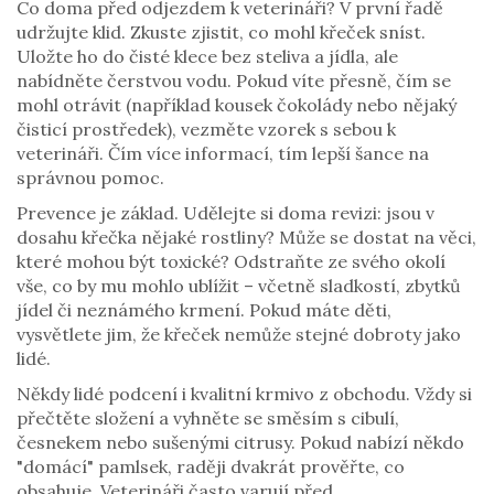
Co doma před odjezdem k veterináři? V první řadě
udržujte klid. Zkuste zjistit, co mohl křeček sníst.
Uložte ho do čisté klece bez steliva a jídla, ale
nabídněte čerstvou vodu. Pokud víte přesně, čím se
mohl otrávit (například kousek čokolády nebo nějaký
čisticí prostředek), vezměte vzorek s sebou k
veterináři. Čím více informací, tím lepší šance na
správnou pomoc.
Prevence je základ. Udělejte si doma revizi: jsou v
dosahu křečka nějaké rostliny? Může se dostat na věci,
které mohou být toxické? Odstraňte ze svého okolí
vše, co by mu mohlo ublížit – včetně sladkostí, zbytků
jídel či neznámého krmení. Pokud máte děti,
vysvětlete jim, že křeček nemůže stejné dobroty jako
lidé.
Někdy lidé podcení i kvalitní krmivo z obchodu. Vždy si
přečtěte složení a vyhněte se směsím s cibulí,
česnekem nebo sušenými citrusy. Pokud nabízí někdo
"domácí" pamlsek, raději dvakrát prověřte, co
obsahuje. Veterináři často varují před