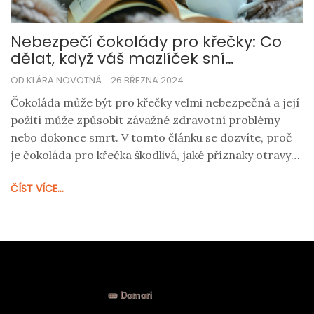
Nebezpečí čokolády pro křečky: Co
dělat, když váš mazlíček sní
čokoládu?
OD KLÁRA NOVOTNÁ
26 BŘEZNA 2024
Čokoláda může být pro křečky velmi nebezpečná a její
požití může způsobit závažné zdravotní problémy
nebo dokonce smrt. V tomto článku se dozvíte, proč
je čokoláda pro křečka škodlivá, jaké příznaky otravy
čokoládou můžete u svého mazlíčka pozorovat a jak
ČÍST VÍCE...
byste měli reagovat v případě, že váš křeček nějakou
snědl.