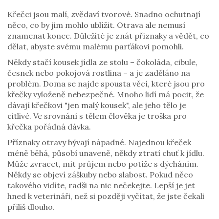
Křečci jsou malí, zvědaví tvorové. Snadno ochutnají
něco, co by jim mohlo ublížit. Otrava ale nemusí
znamenat konec. Důležité je znát příznaky a vědět, co
dělat, abyste svému malému parťákovi pomohli.
Někdy stačí kousek jídla ze stolu – čokoláda, cibule,
česnek nebo pokojová rostlina – a je zaděláno na
problém. Doma se najde spousta věcí, které jsou pro
křečky vyloženě nebezpečné. Mnoho lidí má pocit, že
dávají křečkovi "jen malý kousek", ale jeho tělo je
citlivé. Ve srovnání s tělem člověka je troška pro
křečka pořádná dávka.
Příznaky otravy bývají nápadné. Najednou křeček
méně běhá, působí unaveně, někdy ztratí chuť k jídlu.
Může zvracet, mít průjem nebo potíže s dýcháním.
Někdy se objeví záškuby nebo slabost. Pokud něco
takového vidíte, radši na nic nečekejte. Lepší je jet
hned k veterináři, než si později vyčítat, že jste čekali
příliš dlouho.