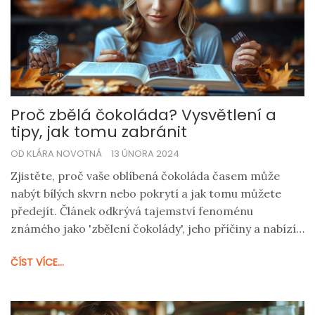
Proč zbělá čokoláda? Vysvětlení a
tipy, jak tomu zabránit
OD KLÁRA NOVOTNÁ
13 ÚNORA 2024
Zjistěte, proč vaše oblíbená čokoláda časem může
nabýt bílých skvrn nebo pokrytí a jak tomu můžete
předejít. Článek odkrývá tajemství fenoménu
známého jako 'zbělení čokolády', jeho příčiny a nabízí
užitečné tipy, jak zajistit, aby vaše čokoláda zůstala
ČÍST VÍCE...
chutná a krásná co nejdéle.