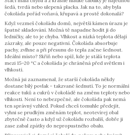
Stačí malá chyba a z krásně hladké tabulky je najednou
šedá, tvrdá nebo ulepená placka. Jak na to, aby byla
čokoláda pořád voňavá, křupavá a prostě dokonalá?
Když vezmeš čokoládu domů, největší kámen úrazu je
špatné skladování. Možná tě napadne hodit ji do
ledničky, ale to je chyba. Vlhkost a nízká teplota dělají
zázraky, ale pouze negativní. Čokoláda absorbuje
pachy, zvlhne a při přesunu do tepla začne šednout.
Ideální místo? Skříň nebo spíž, kde je stálá teplota
mezi 15–20 °C a čokoláda je chráněná před světlem i
vlhkostí.
Možná jsi zaznamenal, že starší čokoláda někdy
dostane bílý povlak – takzvané šednutí. To je normální
reakce tuků a cukrů v čokoládě na změnu teploty nebo
vlhkosti. Není to nebezpečné, ale čokoláda pak nemá
ten správný vzhled. Pokud chceš tomuhle předejít,
vyhni se prudkým změnám teplot, neotevírej obal
zbytečně často a když už čokoládu rozbalíš, dobře ji
zase zabal zpátky do nepropustného obalu.