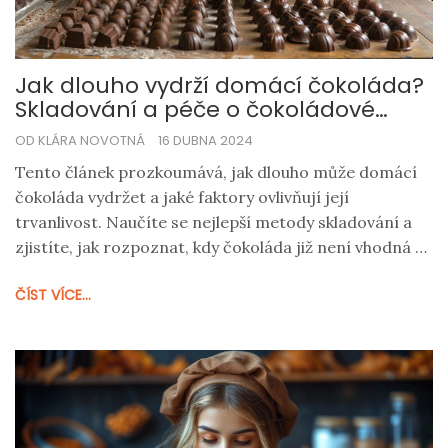
Jak dlouho vydrží domácí čokoláda?
Skladování a péče o čokoládové
pochoutky
OD KLÁRA NOVOTNÁ
16 DUBNA 2024
Tento článek prozkoumává, jak dlouho může domácí
čokoláda vydržet a jaké faktory ovlivňují její
trvanlivost. Naučíte se nejlepší metody skladování a
zjistíte, jak rozpoznat, kdy čokoláda již není vhodná k
jídlu. Přinášíme také několik tipů, jak prodloužit
ČÍST VÍCE...
životnost vašich čokoládových výtvorů.