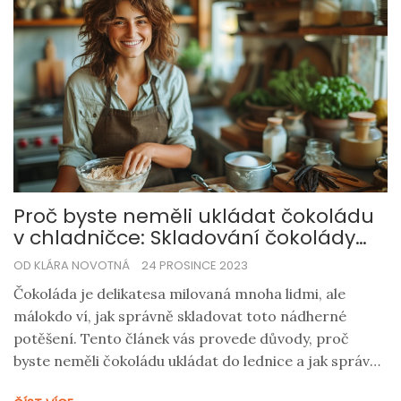
Proč byste neměli ukládat čokoládu
v chladničce: Skladování čokolády
pro optimální chuť
OD KLÁRA NOVOTNÁ
24 PROSINCE 2023
Čokoláda je delikatesa milovaná mnoha lidmi, ale
málokdo ví, jak správně skladovat toto nádherné
potěšení. Tento článek vás provede důvody, proč
byste neměli čokoládu ukládat do lednice a jak správně
pečovat o vaše čokoládové zásoby. Dovíte se o