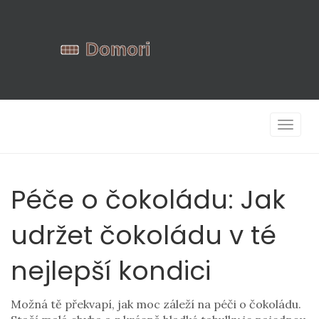
Zobrazi
navigac
Péče o čokoládu: Jak
udržet čokoládu v té
nejlepší kondici
Možná tě překvapí, jak moc záleží na péči o čokoládu.