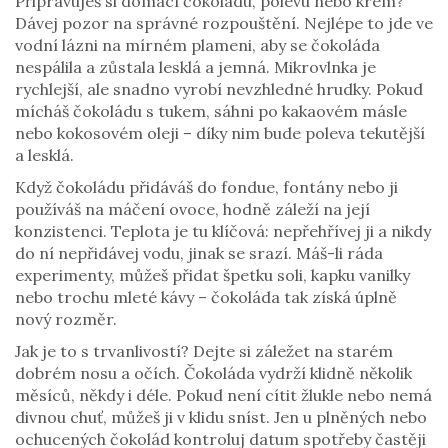
Připravuješ si domácí čokoládu, polevu nebo krém?
Dávej pozor na správné rozpouštění. Nejlépe to jde ve
vodní lázni na mírném plameni, aby se čokoláda
nespálila a zůstala lesklá a jemná. Mikrovlnka je
rychlejší, ale snadno vyrobí nevzhledné hrudky. Pokud
mícháš čokoládu s tukem, sáhni po kakaovém másle
nebo kokosovém oleji – díky nim bude poleva tekutější
a lesklá.
Když čokoládu přidáváš do fondue, fontány nebo ji
používáš na máčení ovoce, hodně záleží na její
konzistenci. Teplota je tu klíčová: nepřehřívej ji a nikdy
do ní nepřidávej vodu, jinak se srazí. Máš-li ráda
experimenty, můžeš přidat špetku soli, kapku vanilky
nebo trochu mleté kávy – čokoláda tak získá úplně
nový rozměr.
Jak je to s trvanlivostí? Dejte si záležet na starém
dobrém nosu a očích. Čokoláda vydrží klidně několik
měsíců, někdy i déle. Pokud není cítit žlukle nebo nemá
divnou chuť, můžeš ji v klidu sníst. Jen u plněných nebo
ochucených čokolád kontroluj datum spotřeby častěji