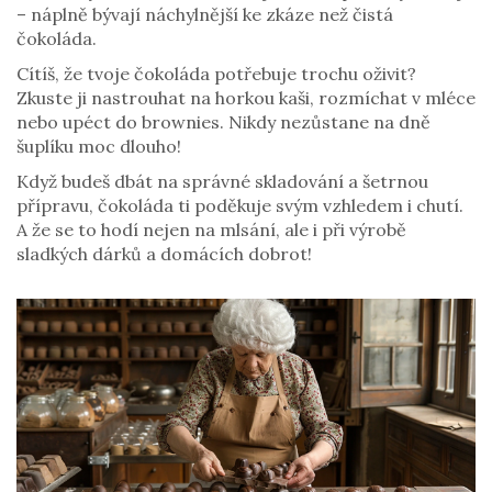
– náplně bývají náchylnější ke zkáze než čistá
čokoláda.
Cítíš, že tvoje čokoláda potřebuje trochu oživit?
Zkuste ji nastrouhat na horkou kaši, rozmíchat v mléce
nebo upéct do brownies. Nikdy nezůstane na dně
šuplíku moc dlouho!
Když budeš dbát na správné skladování a šetrnou
přípravu, čokoláda ti poděkuje svým vzhledem i chutí.
A že se to hodí nejen na mlsání, ale i při výrobě
sladkých dárků a domácích dobrot!