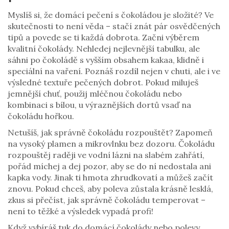
Myslíš si, že domácí pečení s čokoládou je složité? Ve
skutečnosti to není věda – stačí znát pár osvědčených
tipů a povede se ti každá dobrota. Začni výběrem
kvalitní čokolády. Nehledej nejlevnější tabulku, ale
sáhni po čokoládě s vyšším obsahem kakaa, klidně i
speciální na vaření. Poznáš rozdíl nejen v chuti, ale i ve
výsledné textuře pečených dobrot. Pokud miluješ
jemnější chuť, použij mléčnou čokoládu nebo
kombinaci s bílou, u výraznějších dortů vsaď na
čokoládu hořkou.
Netušíš, jak správně čokoládu rozpouštět? Zapomeň
na vysoký plamen a mikrovlnku bez dozoru. Čokoládu
rozpouštěj raději ve vodní lázni na slabém zahřátí,
pořád míchej a dej pozor, aby se do ní nedostala ani
kapka vody. Jinak ti hmota zhrudkovatí a můžeš začít
znovu. Pokud chceš, aby poleva zůstala krásně lesklá,
zkus si přečíst, jak správně čokoládu temperovat –
není to těžké a výsledek vypadá profi!
Když vybíráš tuk do domácí čokolády nebo polevy,