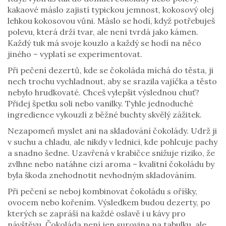
kakaové máslo zajistí typickou jemnost, kokosový olej
lehkou kokosovou vůni. Máslo se hodí, když potřebuješ
polevu, která drží tvar, ale není tvrdá jako kámen.
Každý tuk má svoje kouzlo a každý se hodí na něco
jiného – vyplatí se experimentovat.
Při pečení dezertů, kde se čokoláda míchá do těsta, ji
nech trochu vychladnout, aby se srazila vajíčka a těsto
nebylo hrudkovaté. Chceš vylepšit výslednou chuť?
Přidej špetku soli nebo vanilky. Tyhle jednoduché
ingredience vykouzlí z běžné buchty skvělý zážitek.
Nezapomeň myslet ani na skladování čokolády. Udrž ji
v suchu a chladu, ale nikdy v lednici, kde pohlcuje pachy
a snadno šedne. Uzavřená v krabičce snižuje riziko, že
zvlhne nebo natáhne cizí aroma – kvalitní čokoládu by
byla škoda znehodnotit nevhodným skladováním.
Při pečení se neboj kombinovat čokoládu s oříšky,
ovocem nebo kořením. Výsledkem budou dezerty, po
kterých se zapráší na každé oslavě i u kávy pro
návštěvu. Čokoláda není jen surovina na tabulku, ale