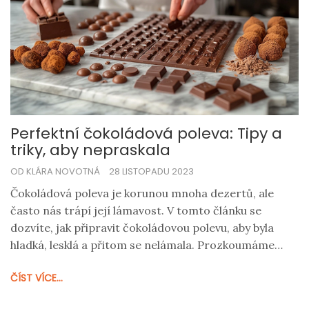
Perfektní čokoládová poleva: Tipy a
triky, aby nepraskala
OD KLÁRA NOVOTNÁ
28 LISTOPADU 2023
Čokoládová poleva je korunou mnoha dezertů, ale
často nás trápí její lámavost. V tomto článku se
dozvíte, jak připravit čokoládovou polevu, aby byla
hladká, lesklá a přitom se nelámala. Prozkoumáme
různé metody a ingredience, které zajistí, že vaše
ČÍST VÍCE...
poleva bude vždy dokonalá. Naučíme vás, jak správně
temperovat čokoládu a přidáme spoustu dalších