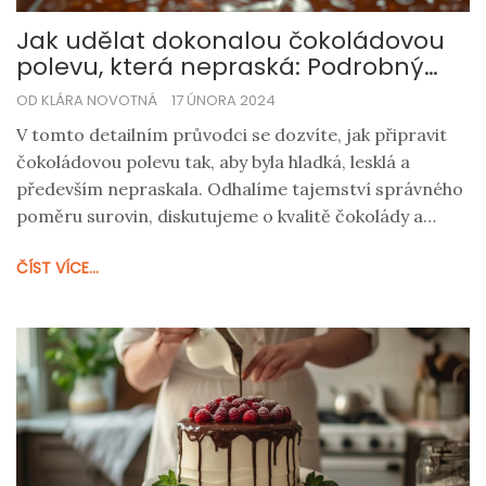
Jak udělat dokonalou čokoládovou
polevu, která nepraská: Podrobný
průvodce
OD KLÁRA NOVOTNÁ
17 ÚNORA 2024
V tomto detailním průvodci se dozvíte, jak připravit
čokoládovou polevu tak, aby byla hladká, lesklá a
především nepraskala. Odhalíme tajemství správného
poměru surovin, diskutujeme o kvalitě čokolády a
podělíme se s vámi o kroky, které zajistí, že vaše
ČÍST VÍCE...
čokoládová poleva bude mít dokonalou konzistenci.
Přinášíme vám také tipy, jak polevu aplikovat na různé
dezerty a jak opravit běžné chyby v receptech.