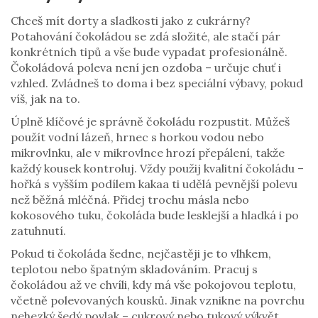
Chceš mít dorty a sladkosti jako z cukrárny?
Potahování čokoládou se zdá složité, ale stačí pár
konkrétních tipů a vše bude vypadat profesionálně.
Čokoládová poleva není jen ozdoba – určuje chuť i
vzhled. Zvládneš to doma i bez speciální výbavy, pokud
víš, jak na to.
Úplně klíčové je správně čokoládu rozpustit. Můžeš
použít vodní lázeň, hrnec s horkou vodou nebo
mikrovlnku, ale v mikrovlnce hrozí přepálení, takže
každý kousek kontroluj. Vždy použij kvalitní čokoládu –
hořká s vyšším podílem kakaa ti udělá pevnější polevu
než běžná mléčná. Přidej trochu másla nebo
kokosového tuku, čokoláda bude lesklejší a hladká i po
zatuhnutí.
Pokud ti čokoláda šedne, nejčastěji je to vlhkem,
teplotou nebo špatným skladováním. Pracuj s
čokoládou až ve chvíli, kdy má vše pokojovou teplotu,
včetně polevovaných kousků. Jinak vznikne na povrchu
nehezký šedý povlak – cukrový nebo tukový výkvět.