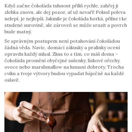
Když začne čokoláda tuhnout příliš rychle, zahřej ji
zlehka znovu, ale dej pozor, ať už nevaří! Pokud poleva
nelepí, je nejlepší. Jakmile je čokoláda horká, přilne i ke
studené surovině, ale zároveň se může srazit a povrch
bude matný.
Se správným postupem není potahování čokoládou
žádná věda. Navíc, domácí zákusky a pralinky ocení
opravdu každý mlsal. Zkus to s tím, co máš doma –
čokoláda promění obyčejné sušenky, lískové ořechy,
ovoce nebo marshmallow na luxusní dobroty. Trocha
cviku a tvoje výtvory budou vypadat báječně na každé
oslavě.