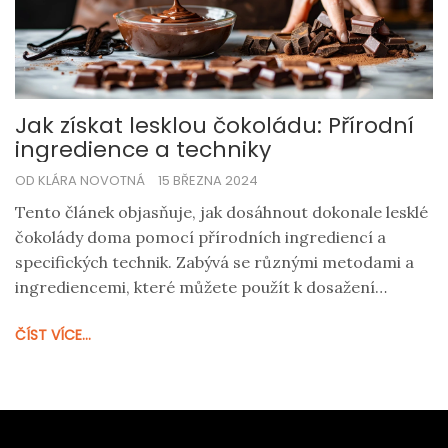
Jak získat lesklou čokoládu: Přírodní
ingredience a techniky
OD KLÁRA NOVOTNÁ
15 BŘEZNA 2024
Tento článek objasňuje, jak dosáhnout dokonale lesklé
čokolády doma pomocí přírodních ingrediencí a
specifických technik. Zabývá se různými metodami a
ingrediencemi, které můžete použít k dosažení
lesklého vzhledu vašich čokoládových výtvorů, včetně
ČÍST VÍCE...
pracovních postupů a tipů od odborníků. Přinášíme
přehled nejlepších praxí, které zahrnují temperování
čokolády, použití kakao másla a alternativních
přídavných látek.