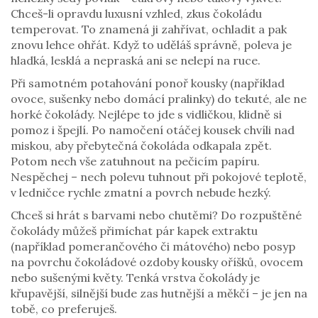
Chceš-li opravdu luxusní vzhled, zkus čokoládu
temperovat. To znamená ji zahřívat, ochladit a pak
znovu lehce ohřát. Když to uděláš správně, poleva je
hladká, lesklá a nepraská ani se nelepí na ruce.
Při samotném potahování ponoř kousky (například
ovoce, sušenky nebo domácí pralinky) do tekuté, ale ne
horké čokolády. Nejlépe to jde s vidličkou, klidně si
pomoz i špejlí. Po namočení otáčej kousek chvíli nad
miskou, aby přebytečná čokoláda odkapala zpět.
Potom nech vše zatuhnout na pečicím papíru.
Nespěchej – nech polevu tuhnout při pokojové teplotě,
v ledničce rychle zmatní a povrch nebude hezký.
Chceš si hrát s barvami nebo chutěmi? Do rozpuštěné
čokolády můžeš přimíchat pár kapek extraktu
(například pomerančového či mátového) nebo posyp
na povrchu čokoládové ozdoby kousky oříšků, ovocem
nebo sušenými květy. Tenká vrstva čokolády je
křupavější, silnější bude zas hutnější a měkčí – je jen na
tobě, co preferuješ.