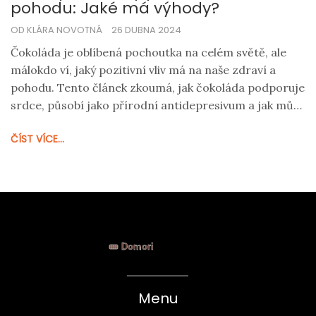
pohodu: Jaké má výhody?
OD KLÁRA NOVOTNÁ
26 DUBNA 2024
Čokoláda je oblíbená pochoutka na celém světě, ale
málokdo ví, jaký pozitivní vliv má na naše zdraví a
pohodu. Tento článek zkoumá, jak čokoláda podporuje
srdce, působí jako přírodní antidepresivum a jak může
zlepšit fyzické zdraví. Dále se dočtete o optimálním
ČÍST VÍCE...
množství konzumace a o tom, které typy čokolády
jsou nejprospěšnější.
Menu