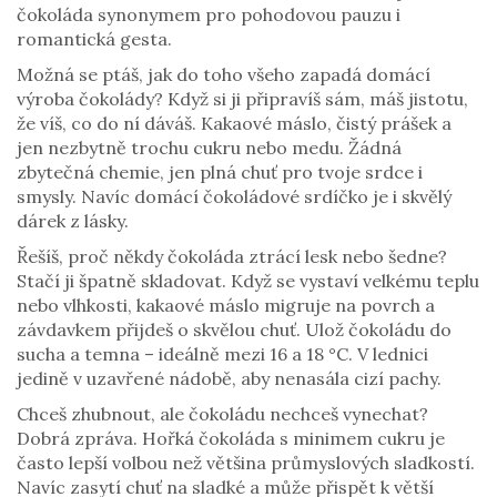
čokoláda synonymem pro pohodovou pauzu i
romantická gesta.
Možná se ptáš, jak do toho všeho zapadá domácí
výroba čokolády? Když si ji připravíš sám, máš jistotu,
že víš, co do ní dáváš. Kakaové máslo, čistý prášek a
jen nezbytně trochu cukru nebo medu. Žádná
zbytečná chemie, jen plná chuť pro tvoje srdce i
smysly. Navíc domácí čokoládové srdíčko je i skvělý
dárek z lásky.
Řešíš, proč někdy čokoláda ztrácí lesk nebo šedne?
Stačí ji špatně skladovat. Když se vystaví velkému teplu
nebo vlhkosti, kakaové máslo migruje na povrch a
závdavkem přijdeš o skvělou chuť. Ulož čokoládu do
sucha a temna – ideálně mezi 16 a 18 °C. V lednici
jedině v uzavřené nádobě, aby nenasála cizí pachy.
Chceš zhubnout, ale čokoládu nechceš vynechat?
Dobrá zpráva. Hořká čokoláda s minimem cukru je
často lepší volbou než většina průmyslových sladkostí.
Navíc zasytí chuť na sladké a může přispět k větší