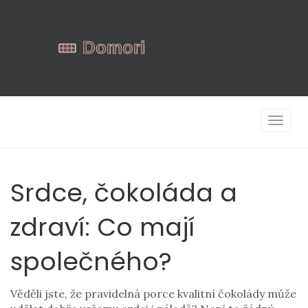
Zobrazi
navigac
Srdce, čokoláda a
zdraví: Co mají
společného?
Věděli jste, že pravidelná porce kvalitní čokolády může