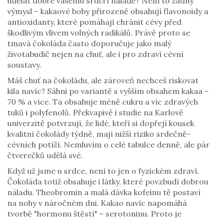
udělat dobře vašemu srdci i náladě? Není to žádný
výmysl – kakaové boby přirozeně obsahují flavonoidy a
antioxidanty, které pomáhají chránit cévy před
škodlivým vlivem volných radikálů. Právě proto se
tmavá čokoláda často doporučuje jako malý
životabudič nejen na chuť, ale i pro zdraví cévní
soustavy.
Máš chuť na čokoládu, ale zároveň nechceš riskovat
kila navíc? Sáhni po variantě s vyšším obsahem kakaa –
70 % a více. Ta obsahuje méně cukru a víc zdravých
tuků i polyfenolů. Překvapivě i studie na Karlově
univerzitě potvrzují, že lidé, kteří si dopřejí kousek
kvalitní čokolády týdně, mají nižší riziko srdečně-
cévních potíží. Nemluvím o celé tabulce denně, ale pár
čtverečků udělá své.
Když už jsme u srdce, není to jen o fyzickém zdraví.
Čokoláda totiž obsahuje i látky, které povzbudí dobrou
náladu. Theobromin a malá dávka kofeinu tě postaví
na nohy v náročném dni. Kakao navíc napomáhá
tvorbě "hormonu štěstí" – serotoninu. Proto je