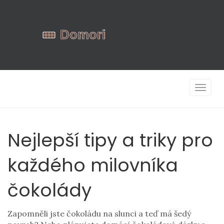
Zobrazi
navigac
Nejlepší tipy a triky pro
každého milovníka
čokolády
Zapomněli jste čokoládu na slunci a teď má šedý