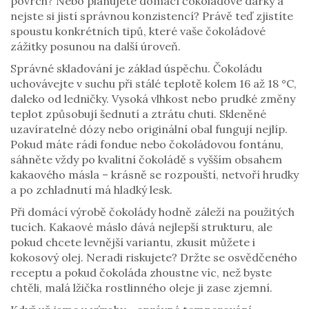
povrch? Nebo plánujete domácí čokoládové dárky a
nejste si jistí správnou konzistencí? Právě teď zjistíte
spoustu konkrétních tipů, které vaše čokoládové
zážitky posunou na další úroveň.
Správné skladování je základ úspěchu. Čokoládu
uchovávejte v suchu při stálé teplotě kolem 16 až 18 °C,
daleko od ledničky. Vysoká vlhkost nebo prudké změny
teplot způsobují šednutí a ztrátu chuti. Skleněné
uzavíratelné dózy nebo originální obal fungují nejlíp.
Pokud máte rádi fondue nebo čokoládovou fontánu,
sáhněte vždy po kvalitní čokoládě s vyšším obsahem
kakaového másla – krásně se rozpouští, netvoří hrudky
a po zchladnutí má hladký lesk.
Při domácí výrobě čokolády hodně záleží na použitých
tucích. Kakaové máslo dává nejlepší strukturu, ale
pokud chcete levnější variantu, zkusit můžete i
kokosový olej. Neradi riskujete? Držte se osvědčeného
receptu a pokud čokoláda zhoustne víc, než byste
chtěli, malá lžička rostlinného oleje ji zase zjemní.