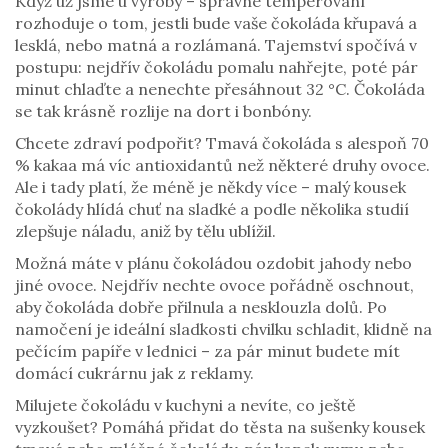
Když už jsme u výroby – správné temperování
rozhoduje o tom, jestli bude vaše čokoláda křupavá a
lesklá, nebo matná a rozlámaná. Tajemství spočívá v
postupu: nejdřív čokoládu pomalu nahřejte, poté pár
minut chlaďte a nenechte přesáhnout 32 °C. Čokoláda
se tak krásně rozlije na dort i bonbóny.
Chcete zdraví podpořit? Tmavá čokoláda s alespoň 70
% kakaa má víc antioxidantů než některé druhy ovoce.
Ale i tady platí, že méně je někdy více – malý kousek
čokolády hlídá chuť na sladké a podle několika studií
zlepšuje náladu, aniž by tělu ublížil.
Možná máte v plánu čokoládou ozdobit jahody nebo
jiné ovoce. Nejdřív nechte ovoce pořádně oschnout,
aby čokoláda dobře přilnula a nesklouzla dolů. Po
namočení je ideální sladkosti chvilku schladit, klidně na
pečícím papíře v lednici – za pár minut budete mít
domácí cukrárnu jak z reklamy.
Milujete čokoládu v kuchyni a nevíte, co ještě
vyzkoušet? Pomáhá přidat do těsta na sušenky kousek