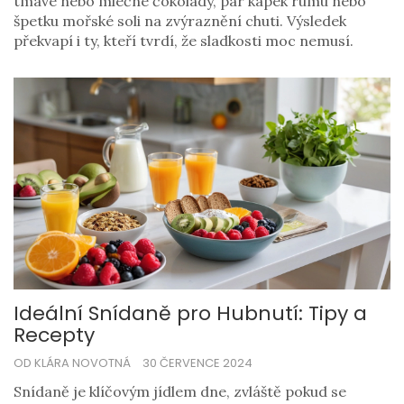
tmavé nebo mléčné čokolády, pár kapek rumu nebo
špetku mořské soli na zvýraznění chuti. Výsledek
překvapí i ty, kteří tvrdí, že sladkosti moc nemusí.
Ideální Snídaně pro Hubnutí: Tipy a
Recepty
OD KLÁRA NOVOTNÁ
30 ČERVENCE 2024
Snídaně je klíčovým jídlem dne, zvláště pokud se