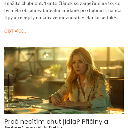
snažíte zhubnout. Tento článek se zaměřuje na to, co
by měla obsahovat ideální snídaně pro hubnutí, nabízí
tipy a recepty na zdravé možnosti. V článku se také
dozvíte zajímavé informace o nutričních hodnotách
ČÍST VÍCE...
různých potravin a jak sestavit svoji snídani tak, aby
vám pomohla dosáhnout vašich cílů.
Proč necítím chuť jídla? Příčiny a