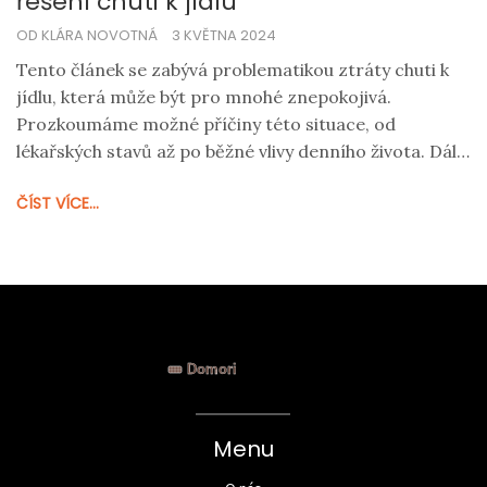
řešení chuti k jídlu
OD KLÁRA NOVOTNÁ
3 KVĚTNA 2024
Tento článek se zabývá problematikou ztráty chuti k
jídlu, která může být pro mnohé znepokojivá.
Prozkoumáme možné příčiny této situace, od
lékařských stavů až po běžné vlivy denního života. Dále
se dozvíte, jaké kroky můžete podniknout k obnově
ČÍST VÍCE...
své chuti a jaké metody mohou být efektivní v
závislosti na konkrétní příčině. Článek rovněž
poskytuje praktické tipy, jak si chuť k jídlu udržet nebo
znovu získat.
Menu