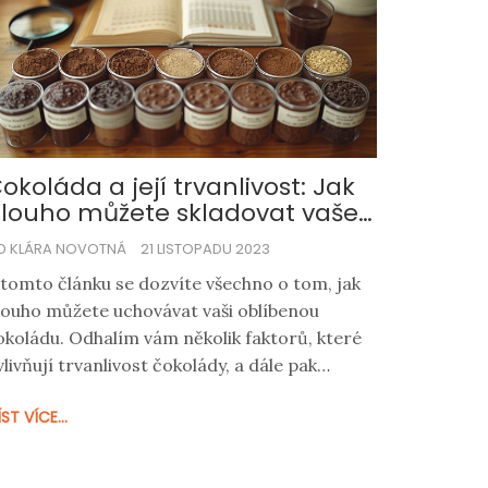
okoláda a její trvanlivost: Jak
louho můžete skladovat vaše
ladké pokušení?
D KLÁRA NOVOTNÁ
21 LISTOPADU 2023
 tomto článku se dozvíte všechno o tom, jak
louho můžete uchovávat vaši oblíbenou
okoládu. Odhalím vám několik faktorů, které
vlivňují trvanlivost čokolády, a dále pak
raktické tipy jak čokoládu správně skladovat.
ST VÍCE...
jistíte, jak rozlišit, zda je čokoláda ještě dobrá
 jak maximalizovat její životnost. Navíc vás
eznámím s tím, jak jsou na tom různé typy