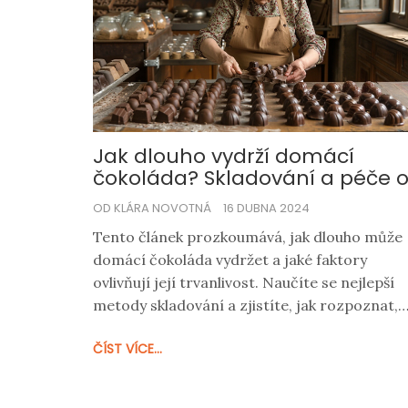
Jak dlouho vydrží domácí
čokoláda? Skladování a péče 
čokoládové pochoutky
OD KLÁRA NOVOTNÁ
16 DUBNA 2024
Tento článek prozkoumává, jak dlouho může
domácí čokoláda vydržet a jaké faktory
ovlivňují její trvanlivost. Naučíte se nejlepší
metody skladování a zjistíte, jak rozpoznat,
kdy čokoláda již není vhodná k jídlu. Přináším
ČÍST VÍCE...
také několik tipů, jak prodloužit životnost
vašich čokoládových výtvorů.