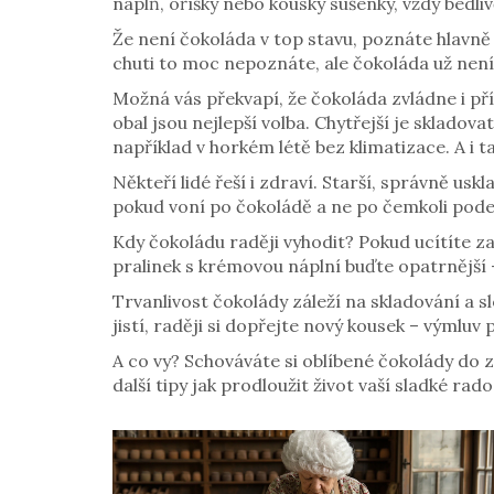
náplň, oříšky nebo kousky sušenky, vždy bedliv
Že není čokoláda v top stavu, poznáte hlavně 
chuti to moc nepoznáte, ale čokoláda už není t
Možná vás překvapí, že čokoláda zvládne i pří
obal jsou nejlepší volba. Chytřejší je skladov
například v horkém létě bez klimatizace. A i
Někteří lidé řeší i zdraví. Starší, správně us
pokud voní po čokoládě a ne po čemkoli pode
Kdy čokoládu raději vyhodit? Pokud ucítíte z
pralinek s krémovou náplní buďte opatrnější 
Trvanlivost čokolády záleží na skladování a sl
jistí, raději si dopřejte nový kousek – výmluv
A co vy? Schováváte si oblíbené čokolády do
další tipy jak prodloužit život vaší sladké ra