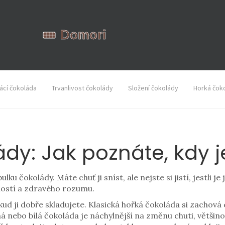
cí čokoláda
Trvanlivost čokolády
Složení čokolády
Horká čok
dy: Jak poznáte, kdy je
u čokolády. Máte chuť ji sníst, ale nejste si jistí, jestli j
lostí a zdravého rozumu.
 ji dobře skladujete. Klasická hořká čokoláda si zachová chu
á nebo bílá čokoláda je náchylnější na změnu chuti, většino