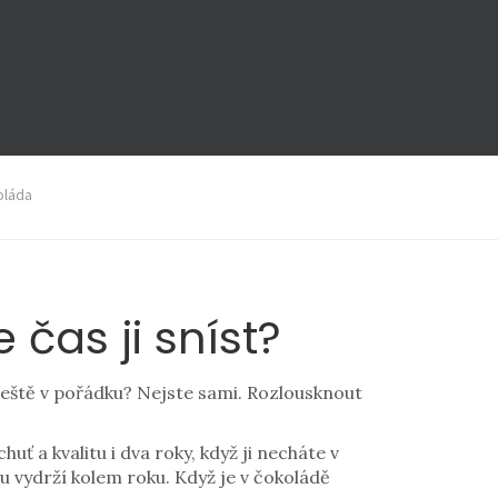
oláda
 čas ji sníst?
e ještě v pořádku? Nejste sami. Rozlousknout
ť a kvalitu i dva roky, když ji necháte v
u vydrží kolem roku. Když je v čokoládě