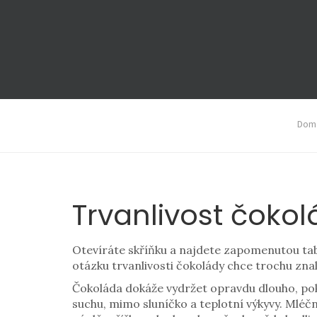
Domá
Trvanlivost čokolá
Otevíráte skříňku a najdete zapomenutou tabulk
otázku trvanlivosti čokolády chce trochu zna
Čokoláda dokáže vydržet opravdu dlouho, pokud
suchu, mimo sluníčko a teplotní výkyvy. Mléčn