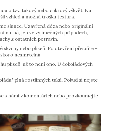
nou o tzv. tukový nebo cukrový výkvět. Na
ršil vzhled a možná trošku textura.
přímé slunce. Uzavřená dóza nebo originální
není nutná, jen ve výjimečných případech,
achy z ostatních potravin.
né skvrny nebo plíseň. Po otevření přivoňte –
 skoro nesmrtelná.
chu plíseň, už to není ono. U čokoládových
oláda" plná rostlinných tuků. Pokud si nejste
e se s námi v komentářích nebo prozkoumejte