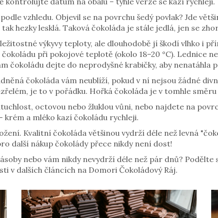
ě kontrolujte datum na obalu – tyhle verze se kazí rychleji.
podle vzhledu. Objevil se na povrchu šedý povlak? Jde větši
ak hezky lesklá. Taková čokoláda je stále jedlá, jen se zho
ležitostné výkyvy teploty, ale dlouhodobě jí škodí vlhko i 
at čokoládu při pokojové teplotě (okolo 18–20 °C). Lednice 
 tam čokoládu dejte do neprodyšné krabičky, aby nenatáhla p
kladněná čokoláda vám neublíží, pokud v ní nejsou žádné div
zřelém, je to v pořádku. Hořká čokoláda je v tomhle směru
atuchlost, octovou nebo žluklou vůni, nebo najdete na povr
– krém a mléko kazí čokoládu rychleji.
ožení. Kvalitní čokoláda většinou vydrží déle než levná "čok
 pro další nákup čokolády přece nikdy není dost!
 zásoby nebo vám nikdy nevydrží déle než pár dnů? Podělt
dosti v dalších článcích na Domori Čokoládový Ráj.