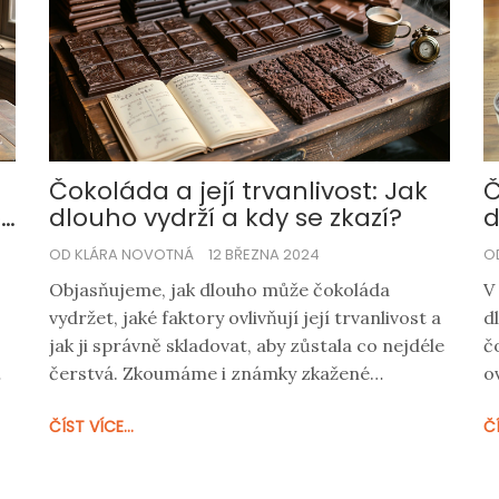
Čokoláda a její trvanlivost: Jak
Č
o
dlouho vydrží a kdy se zkazí?
d
s
OD KLÁRA NOVOTNÁ
12 BŘEZNA 2024
O
Objasňujeme, jak dlouho může čokoláda
V
vydržet, jaké faktory ovlivňují její trvanlivost a
d
jak ji správně skladovat, aby zůstala co nejdéle
č
čerstvá. Zkoumáme i známky zkažené
o
e
čokolády, abyste si mohli být jisti, kdy ji ještě
p
ČÍST VÍCE...
ČÍ
můžete jíst a kdy už raději ne.
Z
a
s