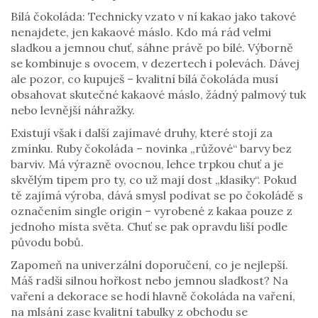
Bílá čokoláda: Technicky vzato v ní kakao jako takové
nenajdete, jen kakaové máslo. Kdo má rád velmi
sladkou a jemnou chuť, sáhne právě po bílé. Výborně
se kombinuje s ovocem, v dezertech i polevách. Dávej
ale pozor, co kupuješ – kvalitní bílá čokoláda musí
obsahovat skutečné kakaové máslo, žádný palmový tuk
nebo levnější náhražky.
Existují však i další zajímavé druhy, které stojí za
zmínku. Ruby čokoláda – novinka „růžové“ barvy bez
barviv. Má výrazně ovocnou, lehce trpkou chuť a je
skvělým tipem pro ty, co už mají dost „klasiky“. Pokud
tě zajímá výroba, dává smysl podívat se po čokoládě s
označením single origin – vyrobené z kakaa pouze z
jednoho místa světa. Chuť se pak opravdu liší podle
původu bobů.
Zapomeň na univerzální doporučení, co je nejlepší.
Máš radši silnou hořkost nebo jemnou sladkost? Na
vaření a dekorace se hodí hlavně čokoláda na vaření,
na mlsání zase kvalitní tabulky z obchodu se