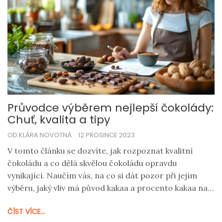
Průvodce výběrem nejlepší čokolády:
Chuť, kvalita a tipy
OD KLÁRA NOVOTNÁ
12 PROSINCE 2023
V tomto článku se dozvíte, jak rozpoznat kvalitní
čokoládu a co dělá skvělou čokoládu opravdu
vynikající. Naučím vás, na co si dát pozor při jejím
výběru, jaký vliv má původ kakaa a procento kakaa na
chuť čokolády, a také to, jaké jsou rozdíly mezi
ČÍST VÍCE...
jednotlivými typy čokolád. Prozradím vám také, které