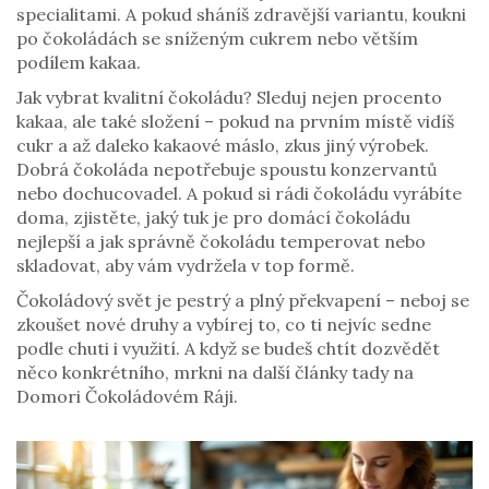
specialitami. A pokud sháníš zdravější variantu, koukni
po čokoládách se sníženým cukrem nebo větším
podílem kakaa.
Jak vybrat kvalitní čokoládu? Sleduj nejen procento
kakaa, ale také složení – pokud na prvním místě vidíš
cukr a až daleko kakaové máslo, zkus jiný výrobek.
Dobrá čokoláda nepotřebuje spoustu konzervantů
nebo dochucovadel. A pokud si rádi čokoládu vyrábíte
doma, zjistěte, jaký tuk je pro domácí čokoládu
nejlepší a jak správně čokoládu temperovat nebo
skladovat, aby vám vydržela v top formě.
Čokoládový svět je pestrý a plný překvapení – neboj se
zkoušet nové druhy a vybírej to, co ti nejvíc sedne
podle chuti i využití. A když se budeš chtít dozvědět
něco konkrétního, mrkni na další články tady na
Domori Čokoládovém Ráji.