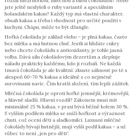
rozdíl mezi hořkou, mléčnou a bílou čokoládou? Nebo
jste ještě neslyšeli o ruby variantě a speciálním
holandském kakau? Každý typ má vlastní charakter,
obsah kakaa a třeba i vhodnost pro určité použití v
kuchyni. Chápu, může to být džungle.
Hořká čokoláda je základ všeho – je plná kakaa, často
bez mléka a má hutnou chuť. Jestli si hlídáte cukry
nebo chcete čokoládu s antioxidanty, je tohle jasná
volba. Dává sílu čokoládovým dezertům a zlepšuje
náladu prakticky každému, kdo ji rozbalí. Ne každá
tmavá čokoláda je ale kvalitní: zkuste sáhnout po té s
alespoň 60–70 % kakaa a ideálně s co nejméně
surovinami navíc. Čím kratší složení, tím lepší zážitek.
Mléčná čokoláda je oproti hořké jemnější, krémovější,
a hlavně sladší. Hlavní rozdíl? Zákonem musí mít
minimálně 25 % kakaa, v praxi bývá běžně kolem 30 %.
S vyšším podílem mléka se sníží hořkost a výraznost
chuti, což ocení děti a sladkomilci. Luxusní mléčné
čokolády bývají hutnější, mají vyšší podíl kakaa – a už
vůbec to není „jen pro děti“.