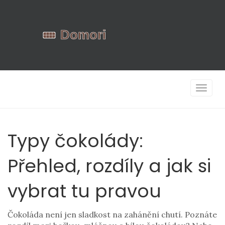
Zobrazi
navigac
Typy čokolády:
Přehled, rozdíly a jak si
vybrat tu pravou
Čokoláda není jen sladkost na zahánění chutí. Poznáte