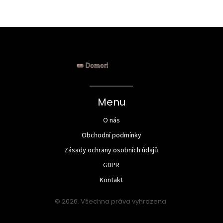
certifikáty a označení byste měli hledat, abyste si byli
jisti, že vaše čokoládová pochoutka je nejen chutná, ale
i etická a udržitelná.
Menu
O nás
Obchodní podmínky
Zásady ochrany osobních údajů
GDPR
Kontakt
© 2026. Všechna práva vyhrazena.