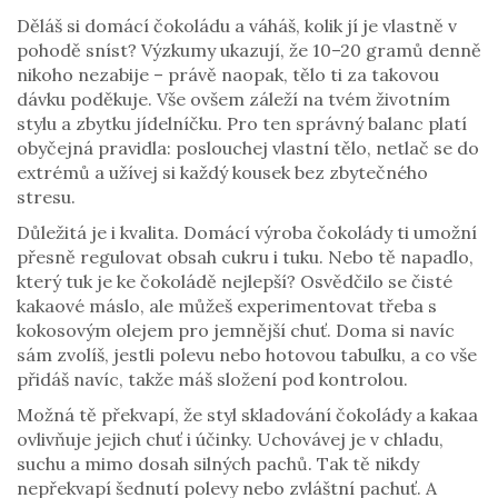
Děláš si domácí čokoládu a váháš, kolik jí je vlastně v
pohodě sníst? Výzkumy ukazují, že 10–20 gramů denně
nikoho nezabije – právě naopak, tělo ti za takovou
dávku poděkuje. Vše ovšem záleží na tvém životním
stylu a zbytku jídelníčku. Pro ten správný balanc platí
obyčejná pravidla: poslouchej vlastní tělo, netlač se do
extrémů a užívej si každý kousek bez zbytečného
stresu.
Důležitá je i kvalita. Domácí výroba čokolády ti umožní
přesně regulovat obsah cukru i tuku. Nebo tě napadlo,
který tuk je ke čokoládě nejlepší? Osvědčilo se čisté
kakaové máslo, ale můžeš experimentovat třeba s
kokosovým olejem pro jemnější chuť. Doma si navíc
sám zvolíš, jestli polevu nebo hotovou tabulku, a co vše
přidáš navíc, takže máš složení pod kontrolou.
Možná tě překvapí, že styl skladování čokolády a kakaa
ovlivňuje jejich chuť i účinky. Uchovávej je v chladu,
suchu a mimo dosah silných pachů. Tak tě nikdy
nepřekvapí šednutí polevy nebo zvláštní pachuť. A