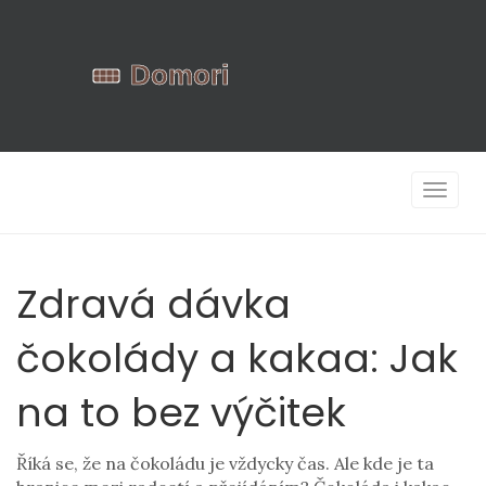
Zobrazi
navigac
Zdravá dávka
čokolády a kakaa: Jak
na to bez výčitek
Říká se, že na čokoládu je vždycky čas. Ale kde je ta