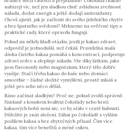
hranice mezi radostí a přejídáním? Čokoláda i kakao
nabízejí víc, než jen sladkou chuť: zvládnou zvednout
náladu, dodat energii a ještě dodají antioxidanty.
Chceš zjistit, jak je začlenit do svého jídelníčku chytře
a bez špatného svědomí? Mrkneme na ověřené tipy a
praktické rady, které opravdu fungují.
Pokud sis někdy kladl otázku, jestli je kakao zdravé,
odpověď je jednodušší, než čekáš. Pravidelná malá
dávka čistého kakaa pomáhá s koncentrací, podporuje
zdraví srdce a zlepšuje náladu. Vše díky látkám, jako
jsou flavonoidy nebo magnézium, které tělo dobře
využije. Stačí třeba kakao do kaše nebo domácí
smoothie – žádné složité vymýšlení, prostě mlsáš a
ještě pro sebe něco děláš.
Ráno začínat sladkým? Proč ne, pokud zvolíš správně.
Snídaně s kouskem kvalitní čokolády nebo hrstí
kakaových bobů není nic, co by stálo v cestě hubnutí.
Důležité je znát složení. Sáhni po čokoládě s vyšším
podílem kakaa a bez zbytečných přísad. Čím více
kakaa, tím více benefitů a méně cukru.