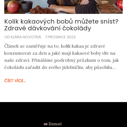
Kolik kakaových bobů můžete sníst?
Zdravé dávkování čokolády
OD KLÁRA NOVOTNÁ
7 PROSINCE 2023
Článek se zaměřuje na to, kolik kakaa je zdravé
konzumovat za den a jaké mají kakaové boby vliv na
naše zdraví. Přinášíme podrobný průzkum o tom, jak
čokoládu zařadit do svého jídelníčku, aby působila
příznivě a nebyla na škodu. Dozvíte se nejen o
ČÍST VÍCE...
výhodách konzumace kakaa, ale také o potenciálních
rizicích spojených s jeho nadměrným užíváním.