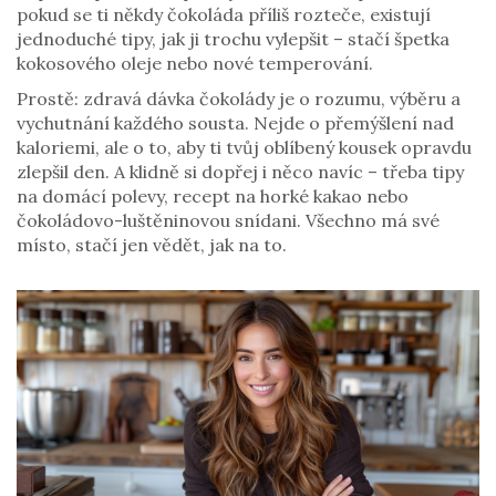
pokud se ti někdy čokoláda příliš rozteče, existují
jednoduché tipy, jak ji trochu vylepšit – stačí špetka
kokosového oleje nebo nové temperování.
Prostě: zdravá dávka čokolády je o rozumu, výběru a
vychutnání každého sousta. Nejde o přemýšlení nad
kaloriemi, ale o to, aby ti tvůj oblíbený kousek opravdu
zlepšil den. A klidně si dopřej i něco navíc – třeba tipy
na domácí polevy, recept na horké kakao nebo
čokoládovo-luštěninovou snídani. Všechno má své
místo, stačí jen vědět, jak na to.