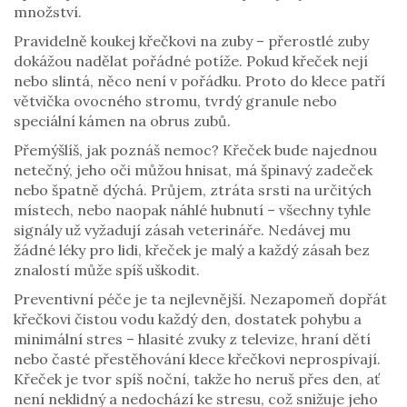
množství.
Pravidelně koukej křečkovi na zuby – přerostlé zuby
dokážou nadělat pořádné potíže. Pokud křeček nejí
nebo slintá, něco není v pořádku. Proto do klece patří
větvička ovocného stromu, tvrdý granule nebo
speciální kámen na obrus zubů.
Přemýšlíš, jak poznáš nemoc? Křeček bude najednou
netečný, jeho oči můžou hnisat, má špinavý zadeček
nebo špatně dýchá. Průjem, ztráta srsti na určitých
místech, nebo naopak náhlé hubnutí – všechny tyhle
signály už vyžadují zásah veterináře. Nedávej mu
žádné léky pro lidi, křeček je malý a každý zásah bez
znalostí může spíš uškodit.
Preventivní péče je ta nejlevnější. Nezapomeň dopřát
křečkovi čistou vodu každý den, dostatek pohybu a
minimální stres – hlasité zvuky z televize, hraní dětí
nebo časté přestěhování klece křečkovi neprospívají.
Křeček je tvor spíš noční, takže ho neruš přes den, ať
není neklidný a nedochází ke stresu, což snižuje jeho