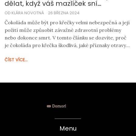
dělat, když váš mazlíček sní
čokoládu?
OD KLÁRA NOVOTNÁ
26 BŘEZNA 2024
Čokoláda může být pro křečky velmi nebezpečná a její
požití může způsobit závažné zdravotní problémy
nebo dokonce smrt. V tomto článku se dozvíte, proč
je čokoláda pro křečka škodlivá, jaké příznaky otravy
čokoládou můžete u svého mazlíčka pozorovat a jak
ČÍST VÍCE...
byste měli reagovat v případě, že váš křeček nějakou
snědl.
Menu