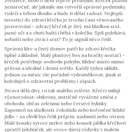
zvědavce, nebo o něm teprve přemýšlíš. Křeček působí
nenáročně, ale jakmile mu vytvoříš správné podmínky,
vydrží s tebou dlouho a bude ti dělat radost. Nejlepší
investicí do zdraví křečka je trochu času věnovaného
pozorování – zdravý křeček je živý, má hladkou srst,
jasné oči a s chutí baští i běhá v kolečku. Spíš polehává,
nebaští nebo ztrácí srst? To je signál něco řešit.
Správná klec a čistý domov patří ke zdraví křečka
úplně základně. Malý plastový box na hračky nestačí –
křeček potřebuje svobodu pohybu, klidné místo mimo
průvan a ideálně i denní světlo. Každý týden uklidit,
jednou za měsíc vše pořádně vydesinfikovat, jinak si
koleduješ o zdravotní problémy i zápach.
Strava dělá divy, i u tak malého zvířete. Křečci milují
různorodost: obiloviny, nutričně vyvážené směsi z
obchodu, občas zeleninu nebo čerstvé bylinky.
Zapomeň na sladkosti, čokoládu nebo kořeněné lidské
jídlo – za chvíli bys řešil průjem, nadmutí nebo otravu.
Malé kousky syrové mrkve nebo kousek jablka křečkovi
zpestří jídelníček, ale ovoce dávej vždycky v malém