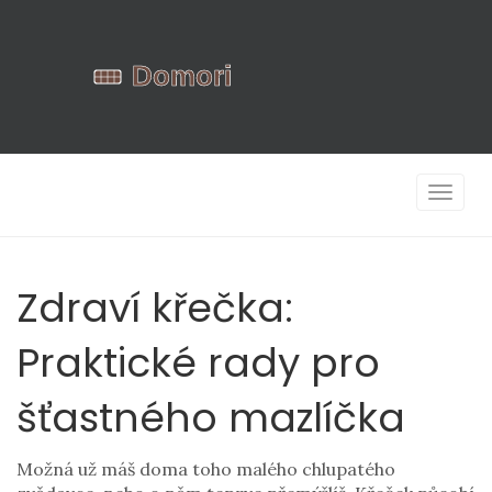
Zobrazi
navigac
Zdraví křečka:
Praktické rady pro
šťastného mazlíčka
Možná už máš doma toho malého chlupatého