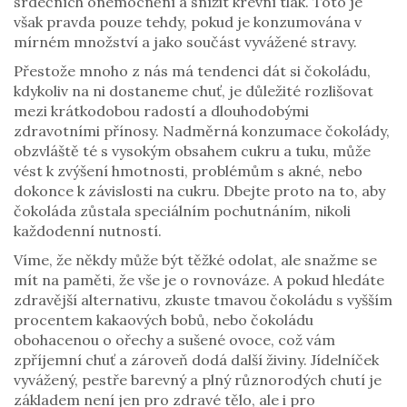
srdečních onemocnění a snížit krevní tlak. Toto je
však pravda pouze tehdy, pokud je konzumována v
mírném množství a jako součást vyvážené stravy.
Přestože mnoho z nás má tendenci dát si čokoládu,
kdykoliv na ni dostaneme chuť, je důležité rozlišovat
mezi krátkodobou radostí a dlouhodobými
zdravotními přínosy. Nadměrná konzumace čokolády,
obzvláště té s vysokým obsahem cukru a tuku, může
vést k zvýšení hmotnosti, problémům s akné, nebo
dokonce k závislosti na cukru. Dbejte proto na to, aby
čokoláda zůstala speciálním pochutnáním, nikoli
každodenní nutností.
Víme, že někdy může být těžké odolat, ale snažme se
mít na paměti, že vše je o rovnováze. A pokud hledáte
zdravější alternativu, zkuste tmavou čokoládu s vyšším
procentem kakaových bobů, nebo čokoládu
obohacenou o ořechy a sušené ovoce, což vám
zpříjemní chuť a zároveň dodá další živiny. Jídelníček
vyvážený, pestře barevný a plný různorodých chutí je
základem není jen pro zdravé tělo, ale i pro