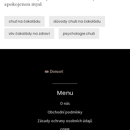
spokojenou mysl.
chuť na čokoládu
důvody chuti na čokoládu
vliv čokolády na zdraví
psychologie chuti
Menu
O nás
Obchodní podmínky
Zásady ochrany osobních údajů
GDPR