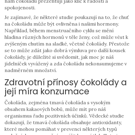
nám čokoládu prezentují jako klíč k radosti a
spokojenosti.
Je zajímavé, že některé studie poukazují na to, že chuť
na čokoládu může být ovlivněna i našimi hormony.
Například, během menstruačního cyklu se mění
hladina různých hormonů v těle ženy, což může vést k
zvýšeným chutím na sladké, včetně čokolády. Přestože
se to může zdát jako dobrá výmluva pro další kousek
čokolády, je důležité si uvědomit, jak moc je náš
jídelníček vyvážený a zda čokoládu nekonsumujeme v
nadměrném množství.
Zdravotní přínosy čokolády a
její míra konzumace
Čokoláda, zejména tmavá čokoláda s vysokým
obsahem kakaových bobů, může mít pro náš
organismus řadu pozitivních účinků. Vědecké studie
dokazují, že tmavá čokoláda obsahuje antioxidanty,
které mohou pomáhat v prevenci některých typů