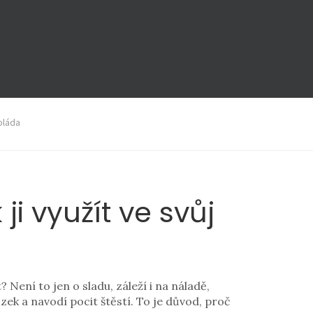
oláda
ji využít ve svůj
Není to jen o sladu, záleží i na náladě,
ozek a navodí pocit štěstí. To je důvod, proč