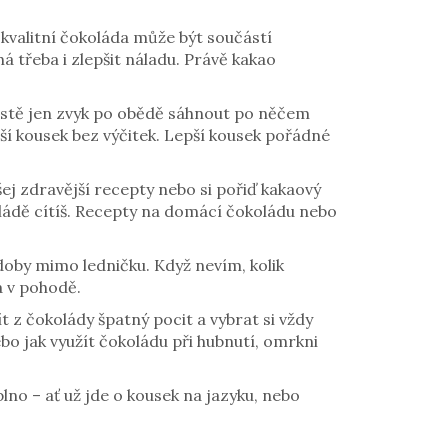
 kvalitní čokoláda může být součástí
 třeba i zlepšit náladu. Právě kakao
prostě jen zvyk po obědě sáhnout po něčem
ší kousek bez výčitek. Lepší kousek pořádné
šej zdravější recepty nebo si pořiď kakaový
koládě cítíš. Recepty na domácí čokoládu nebo
doby mimo ledničku. Když nevím, kolik
a v pohodě.
t z čokolády špatný pocit a vybrat si vždy
ebo jak využít čokoládu při hubnutí, omrkni
lno – ať už jde o kousek na jazyku, nebo