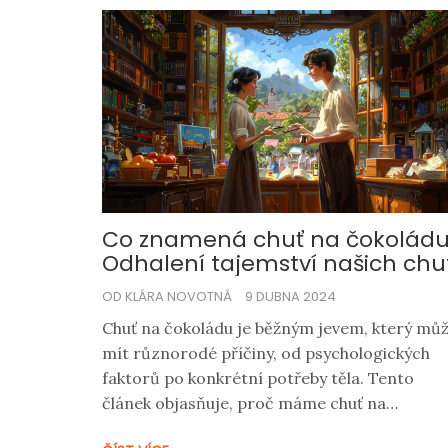
Co znamená chuť na čokolád
Odhalení tajemství našich chu
OD KLÁRA NOVOTNÁ
9 DUBNA 2024
Chuť na čokoládu je běžným jevem, který mů
mít různorodé příčiny, od psychologických
faktorů po konkrétní potřeby těla. Tento
článek objasňuje, proč máme chuť na
čokoládu, jaký vliv to může mít na naše zdrav