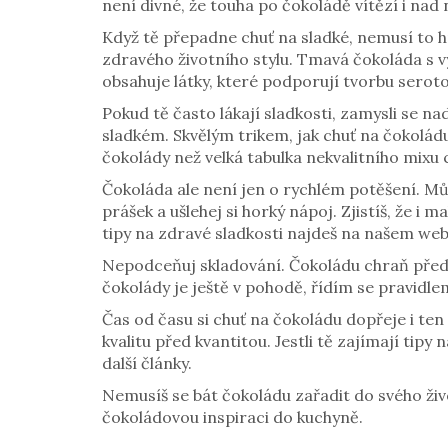
není divné, že touha po čokoládě vítězí i nad n
Když tě přepadne chuť na sladké, nemusí to hn
zdravého životního stylu. Tmavá čokoláda s v
obsahuje látky, které podporují tvorbu sero
Pokud tě často lákají sladkosti, zamysli se 
sladkém. Skvělým trikem, jak chuť na čokolád
čokolády než velká tabulka nekvalitního mixu c
Čokoláda ale není jen o rychlém potěšení. Může
prášek a ušlehej si horký nápoj. Zjistíš, že 
tipy na zdravé sladkosti najdeš na našem web
Nepodceňuj skladování. Čokoládu chraň před t
čokolády je ještě v pohodě, řídím se pravidlem
Čas od času si chuť na čokoládu dopřeje i ten
kvalitu před kvantitou. Jestli tě zajímají tip
další články.
Nemusíš se bát čokoládu zařadit do svého živo
čokoládovou inspiraci do kuchyně.