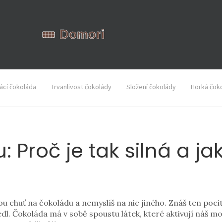
cí čokoláda
Trvanlivost čokolády
Složení čokolády
Horká čok
Proč je tak silná a jak 
huť na čokoládu a nemyslíš na nic jiného. Znáš ten pocit? 
jedl. Čokoláda má v sobě spoustu látek, které aktivují náš m