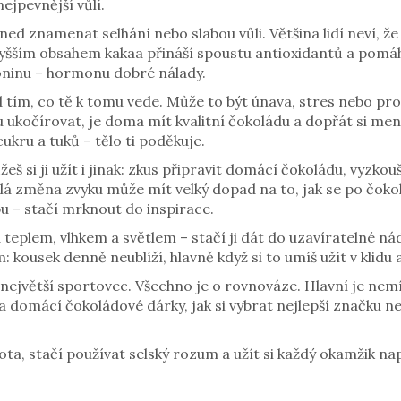
ejpevnější vůlí.
ed znamenat selhání nebo slabou vůli. Většina lidí neví, že
yšším obsahem kakaa přináší spoustu antioxidantů a pomáhá
toninu – hormonu dobré nálady.
nad tím, co tě k tomu vede. Může to být únava, stres nebo 
u ukočírovat, je doma mít kvalitní čokoládu a dopřát si men
ukru a tuků – tělo ti poděkuje.
š si ji užít i jinak: zkus připravit domácí čokoládu, vyzkou
i malá změna zvyku může mít velký dopad na to, jak se po čo
u – stačí mrknout do inspirace.
eplem, vlhkem a světlem – stačí ji dát do uzavíratelné ná
: kousek denně neublíží, hlavně když si to umíš užít v klidu 
 největší sportovec. Všechno je o rovnováze. Hlavní je nemí
y na domácí čokoládové dárky, jak si vybrat nejlepší značku n
ta, stačí používat selský rozum a užít si každý okamžik nap