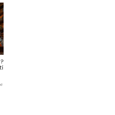
u?
tí
že
í