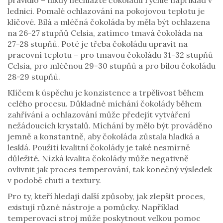
pravidlo – nikdy nechlazte čokoládu rychle například v
lednici. Pomalé ochlazování na pokojovou teplotu je
klíčové. Bílá a mléčná čokoláda by měla být ochlazena
na 26-27 stupňů Celsia, zatímco tmavá čokoláda na
27-28 stupňů. Poté je třeba čokoládu upravit na
pracovní teplotu – pro tmavou čokoládu 31-32 stupňů
Celsia, pro mléčnou 29-30 stupňů a pro bílou čokoládu
28-29 stupňů.
Klíčem k úspěchu je konzistence a trpělivost během
celého procesu. Důkladné míchání čokolády během
zahřívání a ochlazování může předejít vytváření
nežádoucích krystalů. Míchání by mělo být prováděno
jemně a konstantně, aby čokoláda zůstala hladká a
lesklá. Použití kvalitní čokolády je také nesmírně
důležité. Nízká kvalita čokolády může negativně
ovlivnit jak proces temperování, tak konečný výsledek
v podobě chuti a textury.
Pro ty, kteří hledají další způsoby, jak zlepšit proces,
existují různé nástroje a pomůcky. Například
temperovací stroj může poskytnout velkou pomoc