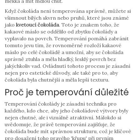
měkká a mít mdlou chuť.
Když čokoláda není temperována správně, můžete si
všimnout bílých skvrn nebo pruhů, které jsou známé
jako
kvetoucí čokoláda
. Toto je znakem toho, že
kakaové máslo se oddělilo od zbytku čokolády a
vyplavalo na povrch. Temperování pomáhá zabránit
tomuto jevu tím, že rovnoměrně rozloží kakaové
máslo po celé čokoládě a umožní, aby se čokoláda
správně ztuhla a měla hladký, lesklý povrch bez
jakýchkoliv vad. Ovládnutí tohoto procesu je zásadní
nejen pro estetické důvody, ale také pro to, aby
čokoláda byla chutnější a měla lepší texturu.
Proč je temperování důležité
Temperování čokolády je zásadní technika pro
každého, kdo chce, aby jeho čokoládové výtvory byly
nejen chutné, ale i vizuálně atraktivní. Málokdo si
uvědomuje, že právě temperování zajišťuje, že
čokoláda bude mít správnou strukturu, což je klíčové
pro dosažení toho pravého 'křupu' při prvním