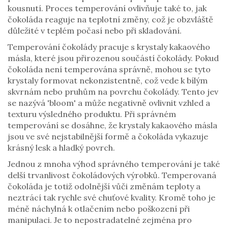
kousnutí. Proces temperování ovlivňuje také to, jak
čokoláda reaguje na teplotní změny, což je obzvláště
důležité v teplém počasí nebo při skladování.
Temperování čokolády pracuje s krystaly kakaového
másla, které jsou přirozenou součástí čokolády. Pokud
čokoláda není temperována správně, mohou se tyto
krystaly formovat nekonzistentně, což vede k bílým
skvrnám nebo pruhům na povrchu čokolády. Tento jev
se nazývá 'bloom' a může negativně ovlivnit vzhled a
texturu výsledného produktu. Při správném
temperování se dosáhne, že krystaly kakaového másla
jsou ve své nejstabilnější formě a čokoláda vykazuje
krásný lesk a hladký povrch.
Jednou z mnoha výhod správného temperování je také
delší trvanlivost čokoládových výrobků. Temperovaná
čokoláda je totiž odolnější vůči změnám teploty a
neztrácí tak rychle své chuťové kvality. Kromě toho je
méně náchylná k otlačením nebo poškození při
manipulaci. Je to nepostradatelné zejména pro