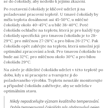
se do čokolády, aby nedošlo k jejímu zkazení.
Po roztavení čokolády je klíčové udržet ji na
požadované pracovní teplotě. U tmavé čokolády by
měla teplota dosáhnout asi 45-50°C, u mléčné
čokolády okolo 40-45°C a u bílé 38-40°C. Poté
čokoládu ochlaďte na teplotu, která je pro každý typ
čokolády specifická: pro tmavou čokoládu je to 28-
29°C, pro mléčnou 27-28°C a pro bílou 26-27°C. Pak
čokoládu opět zahřejte na teplotu, která umožní její
optimální zpracování a lesk. Pro tmavou čokoládu to
bude asi 32°C, pro mléčnou okolo 30°C a pro bílou
čokoládu 29°C.
Na závěr je důležité čokoládu udržet v této teplotě po
dobu, kdy s ní pracujete a tvarujete ji do
požadovaného výrobku. Teplotu neustále monitorujte
a případně čokoládu zahřívejte, aby se udržela v
optimálním stavu.
Nikdy nepodceňujte význam kvalitního temperování.
Dobře temperovaná čokoláda nás obdarovává nejen