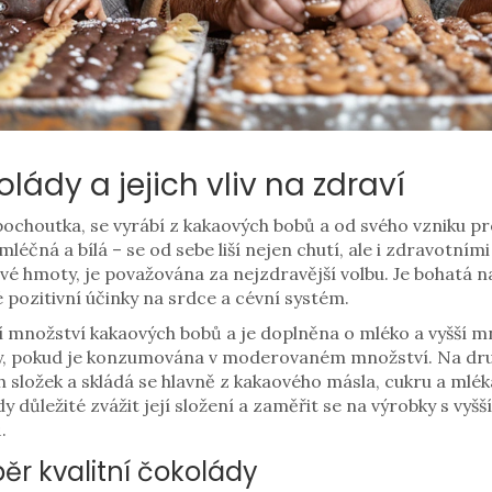
lády a jejich vliv na zdraví
pochoutka, se vyrábí z kakaových bobů a od svého vzniku 
léčná a bílá – se od sebe liší nejen chutí, ale i zdravotní
é hmoty, je považována za nejzdravější volbu. Je bohatá n
 pozitivní účinky na srdce a cévní systém.
množství kakaových bobů a je doplněna o mléko a vyšší mn
ty, pokud je konzumována v moderovaném množství. Na druh
složek a skládá se hlavně z kakaového másla, cukru a mléka
edy důležité zvážit její složení a zaměřit se na výrobky s v
.
běr kvalitní čokolády