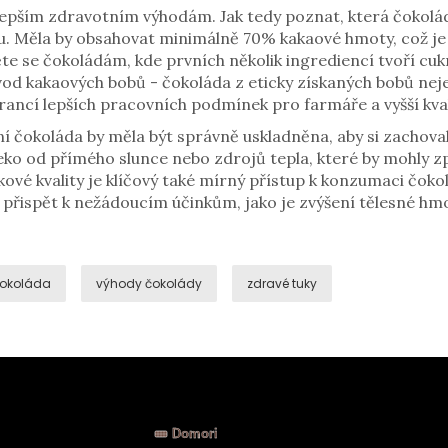
jlepším zdravotním výhodám. Jak tedy poznat, která čokolád
tu. Měla by obsahovat minimálně 70% kakaové hmoty, což je 
e se čokoládám, kde prvních několik ingrediencí tvoří cuk
od kakaových bobů - čokoláda z eticky získaných bobů nej
arancí lepších pracovních podmínek pro farmáře a vyšší kva
í čokoláda by měla být správně uskladněna, aby si zachovala
eko od přímého slunce nebo zdrojů tepla, které by mohly zp
vé kvality je klíčový také mírný přístup k konzumaci čokol
h přispět k nežádoucím účinkům, jako je zvýšení tělesné h
okoláda
výhody čokolády
zdravé tuky