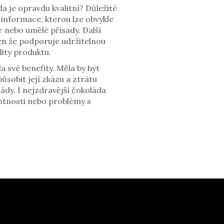
a je opravdu kvalitní? Důležité
informace, kterou lze obvykle
r nebo umělé přísady. Další
en že podporuje udržitelnou
lity produktu.
 své benefity. Měla by být
ůsobit její zkázu a ztrátu
ády. I nejzdravější čokoláda
motnosti nebo problémy s