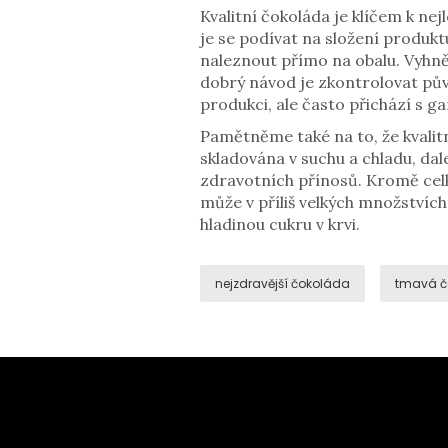
Kvalitní čokoláda je klíčem k ne
je se podívat na složení produk
naleznout přímo na obalu. Vyhnět
dobrý návod je zkontrolovat pův
produkci, ale často přichází s g
Pamětněme také na to, že kvalitn
skladována v suchu a chladu, dal
zdravotních přínosů. Kromě celko
může v příliš velkých množstvíc
hladinou cukru v krvi.
nejzdravější čokoláda
tmavá č