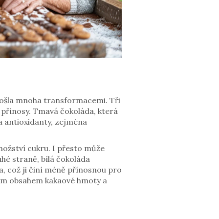
prošla mnoha transformacemi. Tři
mi přínosy. Tmavá čokoláda, která
a antioxidanty, zejména
ožství cukru. I přesto může
é straně, bílá čokoláda
, což ji činí méně přínosnou pro
yšším obsahem kakaové hmoty a