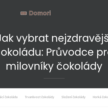
Jak vybrat nejzdravějš
okoládu: Průvodce p
milovníky čokolády
cí čokoláda
Trvanlivost čokolády
Složení čokolády
Horká čok