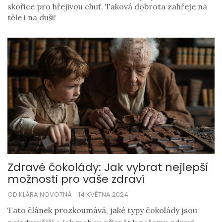
skořice pro hřejivou chuť. Taková dobrota zahřeje na
těle i na duši!
Zdravé čokolády: Jak vybrat nejlepší
možnosti pro vaše zdraví
OD KLÁRA NOVOTNÁ
14 KVĚTNA 2024
Tato článek prozkoumává, jaké typy čokolády jsou