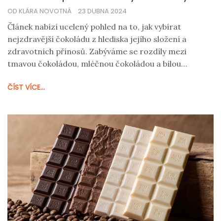
OD KLÁRA NOVOTNÁ
23 DUBNA 2024
Článek nabízí ucelený pohled na to, jak vybírat
nejzdravější čokoládu z hlediska jejího složení a
zdravotních přínosů. Zabýváme se rozdíly mezi
tmavou čokoládou, mléčnou čokoládou a bílou
čokoládou, jejich obsahem cukru, tuků a antioxidantů.
ČÍST VÍCE...
Poskytujeme také praktické tipy na to, jak identifikovat
kvalitní čokoládu na trhu, a přinášíme pohled na to, jak
množství a typ konzumované čokolády ovlivňuje naše
zdraví.