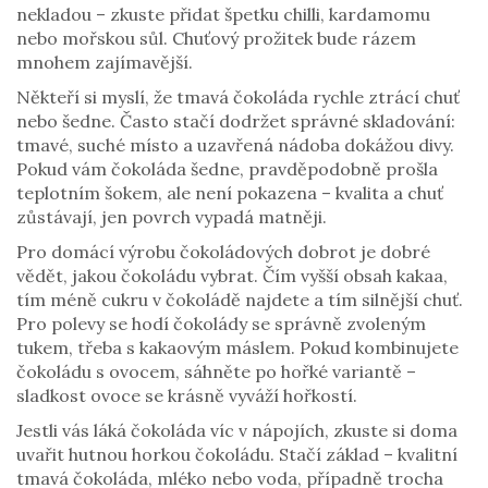
nekladou – zkuste přidat špetku chilli, kardamomu
nebo mořskou sůl. Chuťový prožitek bude rázem
mnohem zajímavější.
Někteří si myslí, že tmavá čokoláda rychle ztrácí chuť
nebo šedne. Často stačí dodržet správné skladování:
tmavé, suché místo a uzavřená nádoba dokážou divy.
Pokud vám čokoláda šedne, pravděpodobně prošla
teplotním šokem, ale není pokazena – kvalita a chuť
zůstávají, jen povrch vypadá matněji.
Pro domácí výrobu čokoládových dobrot je dobré
vědět, jakou čokoládu vybrat. Čím vyšší obsah kakaa,
tím méně cukru v čokoládě najdete a tím silnější chuť.
Pro polevy se hodí čokolády se správně zvoleným
tukem, třeba s kakaovým máslem. Pokud kombinujete
čokoládu s ovocem, sáhněte po hořké variantě –
sladkost ovoce se krásně vyváží hořkostí.
Jestli vás láká čokoláda víc v nápojích, zkuste si doma
uvařit hutnou horkou čokoládu. Stačí základ – kvalitní
tmavá čokoláda, mléko nebo voda, případně trocha