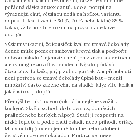
Obsahuje víc kakaa než mléčná, takže se v ní najde
pořádná dávka antioxidantů. Kdo si potrpí na
výraznější chuť, většinou nedá na hořkou variantu
dopustit. Jestli zvolíte 60 %, 70 % nebo klidně 85 %
kakaa, vždy pocítíte rozdíl na jazyku i v celkové
energii.
Výzkumy ukazují, že kousíček kvalitní tmavé čokolády
denně může pomoct snižovat krevní tlak a podpořit
dobrou náladu. Tajemství není jen v kakau samotném,
ale i v magnéziu a flavonoidech. Někdo přidává
čtvereček do kaše, jiný ji zobne jen tak. Ani při hubnutí
není potřeba se tmavé čokolády úplně bát – menší
množství často zažene chuť na sladké, když víte, kolik a
jak často si ji dopřát.
Přemýšlíte, jak tmavou čokoládu nejlépe využít v
kuchyni? Skvěle se hodí do brownies, domácích
pralinek nebo horkých nápojů. Stačí ji rozpustit na
nízké teplotě a podle chuti osladit nebo přihodit oříšky.
Milovníci dipů ocení jemné fondue nebo zdobení
čerstvého ovoce čokoládou. Fantazii se meze