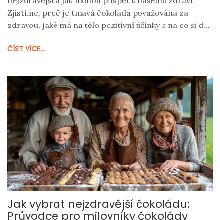
nejzdravější a jak mohou přispět k našemu zdraví.
Zjistíme, proč je tmavá čokoláda považována za
zdravou, jaké má na tělo pozitivní účinky a na co si dát
pozor při jejím výběru. Též se podíváme na to, jak
ČÍST VÍCE...
správně konzumovat čokoládu pro maximální
zdravotní přínos a jaké jsou potenciální nevýhody
nadměrné konzumace.
Jak vybrat nejzdravější čokoládu:
Průvodce pro milovníky čokolády