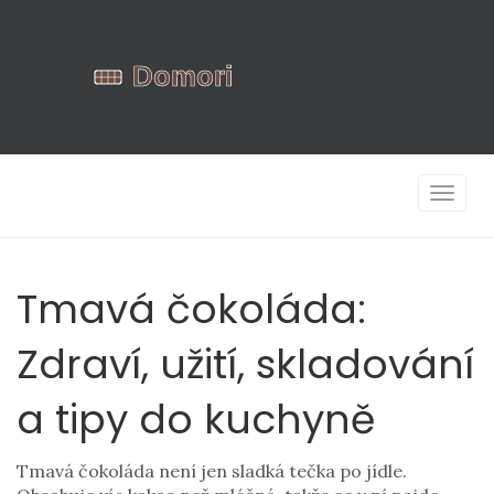
Zobrazi
navigac
Tmavá čokoláda:
Zdraví, užití, skladování
a tipy do kuchyně
Tmavá čokoláda není jen sladká tečka po jídle.