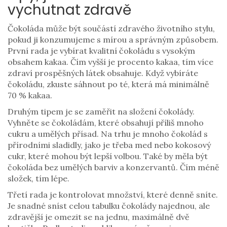
vychutnat zdravě
Čokoláda může být součástí zdravého životního stylu,
pokud ji konzumujeme s mírou a správným způsobem.
První rada je vybírat kvalitní čokoládu s vysokým
obsahem kakaa. Čím vyšší je procento kakaa, tím více
zdraví prospěšných látek obsahuje. Když vybíráte
čokoládu, zkuste sáhnout po té, která má minimálně
70 % kakaa.
Druhým tipem je se zaměřit na složení čokolády.
Vyhněte se čokoládám, které obsahují příliš mnoho
cukru a umělých přísad. Na trhu je mnoho čokolád s
přírodními sladidly, jako je třeba med nebo kokosový
cukr, které mohou být lepší volbou. Také by měla být
čokoláda bez umělých barviv a konzervantů. Čím méně
složek, tím lépe.
Třetí rada je kontrolovat množství, které denně sníte.
Je snadné sníst celou tabulku čokolády najednou, ale
zdravější je omezit se na jednu, maximálně dvě