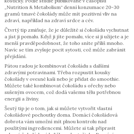
kostičky. Podle studie publikované v časopisu
„Nutrition & Metabolism“ denní konzumace 20-30
gramů tmavé čokolády může mít pozitivní vliv na
zdraví, například na zdraví srdce a cév.
Čtvrtý tip zmiňuje, že je důležité si čokoládu vychutnat
a jíst ji pomalu. Když ji jíte pomalu, více si ji užijete a je
menší pravděpodobnost, že toho sníte příliš mnoho.
Navíc se tím zvyšuje pocit sytosti, což může zabránit
přejídání.
Pátou radou je kombinovat čokoládu s dalšími
zdravými potravinami. Třeba rozpustit kousky
čokolády v ovesné kaši nebo je přidat do smoothie.
Můžete také kombinovat čokoládu s ořechy nebo
sušeným ovocem, což dodá vašemu tělu potřebnou
energii a živiny.
Šestý tip je o tom, jak si můžete vytvořit vlastní
čokoládové pochoutky doma. Domácí čokoládová
dobrota vám umožní mít plnou kontrolu nad
použitými ingrediencemi. Můžete si tak připravit