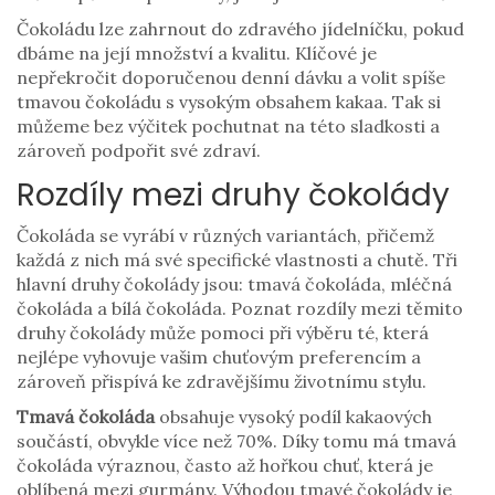
Čokoládu lze zahrnout do zdravého jídelníčku, pokud
dbáme na její množství a kvalitu. Klíčové je
nepřekročit doporučenou denní dávku a volit spíše
tmavou čokoládu s vysokým obsahem kakaa. Tak si
můžeme bez výčitek pochutnat na této sladkosti a
zároveň podpořit své zdraví.
Rozdíly mezi druhy čokolády
Čokoláda se vyrábí v různých variantách, přičemž
každá z nich má své specifické vlastnosti a chutě. Tři
hlavní druhy čokolády jsou: tmavá čokoláda, mléčná
čokoláda a bílá čokoláda. Poznat rozdíly mezi těmito
druhy čokolády může pomoci při výběru té, která
nejlépe vyhovuje vašim chuťovým preferencím a
zároveň přispívá ke zdravějšímu životnímu stylu.
Tmavá čokoláda
obsahuje vysoký podíl kakaových
součástí, obvykle více než 70%. Díky tomu má tmavá
čokoláda výraznou, často až hořkou chuť, která je
oblíbená mezi gurmány. Výhodou tmavé čokolády je