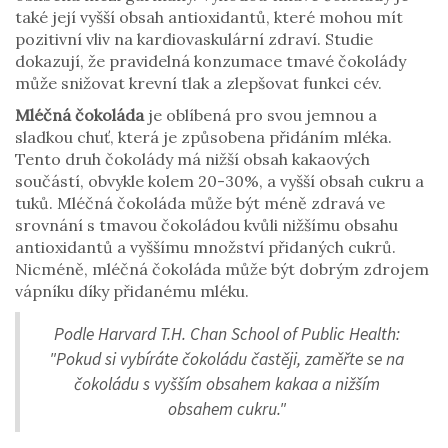
také její vyšší obsah antioxidantů, které mohou mít
pozitivní vliv na kardiovaskulární zdraví. Studie
dokazují, že pravidelná konzumace tmavé čokolády
může snižovat krevní tlak a zlepšovat funkci cév.
Mléčná čokoláda
je oblíbená pro svou jemnou a
sladkou chuť, která je způsobena přidáním mléka.
Tento druh čokolády má nižší obsah kakaových
součástí, obvykle kolem 20-30%, a vyšší obsah cukru a
tuků. Mléčná čokoláda může být méně zdravá ve
srovnání s tmavou čokoládou kvůli nižšímu obsahu
antioxidantů a vyššímu množství přidaných cukrů.
Nicméně, mléčná čokoláda může být dobrým zdrojem
vápníku díky přidanému mléku.
Podle Harvard T.H. Chan School of Public Health:
"Pokud si vybíráte čokoládu častěji, zaměřte se na
čokoládu s vyšším obsahem kakaa a nižším
obsahem cukru."