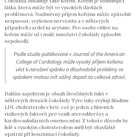
Čokoláda obsahuje také kofein. Kofein je stimulující
látka, která může být ve vysokých dávkách
problémová. Nadměrný příjem kofeinu může způsobit
nespavost, zvýšenou nervozitu a v některých
případech i srdeční arytmie. Pro osoby citlivé na
kofein může už i malé množství čokolády způsobit
nepohodlí.
Podle studie publikované v Journal of the American
College of Cardiology může vysoký příjem kofeinu
vést k narušení spánku a dlouhodobé problémy se
spánkem mohou mít vážný dopad na celkové zdraví.
Dalším aspektem je obsah živočišných tuků v
některých druzích čokolády. Tyto tuky zvyšují hladinu
LDL cholesterolu v krvi, což je jeden z hlavních
rizikových faktorů pro vznik aterosklerózy a
kardiovaskulárních onemocnění. Z tohoto důvodu by
lidé s vysokým cholesterolem měli být obzvláště
opatrní při konzumaci čokolády.