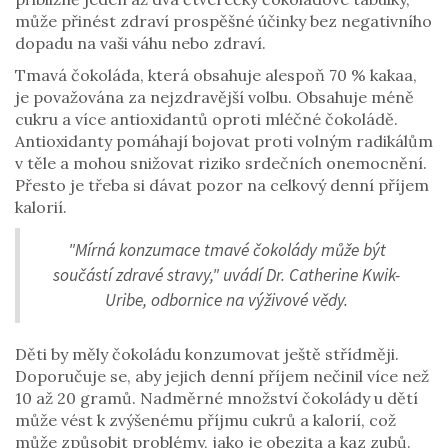
může přinést zdraví prospěšné účinky bez negativního
dopadu na vaši váhu nebo zdraví.
Tmavá čokoláda, která obsahuje alespoň 70 % kakaa,
je považována za nejzdravější volbu. Obsahuje méně
cukru a více antioxidantů oproti mléčné čokoládě.
Antioxidanty pomáhají bojovat proti volným radikálům
v těle a mohou snižovat riziko srdečních onemocnění.
Přesto je třeba si dávat pozor na celkový denní příjem
kalorií.
"Mírná konzumace tmavé čokolády může být
součástí zdravé stravy," uvádí Dr. Catherine Kwik-
Uribe, odbornice na výživové vědy.
Děti by měly čokoládu konzumovat ještě střídměji.
Doporučuje se, aby jejich denní příjem nečinil více než
10 až 20 gramů. Nadměrné množství čokolády u dětí
může vést k zvýšenému příjmu cukrů a kalorií, což
může způsobit problémy, jako je obezita a kaz zubů.