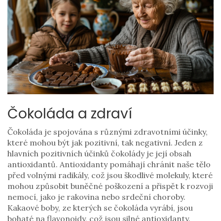
Čokoláda a zdraví
Čokoláda je spojována s různými zdravotními účinky,
které mohou být jak pozitivní, tak negativní. Jeden z
hlavních pozitivních účinků čokolády je její obsah
antioxidantů. Antioxidanty pomáhají chránit naše tělo
před volnými radikály, což jsou škodlivé molekuly, které
mohou způsobit buněčné poškození a přispět k rozvoji
nemocí, jako je rakovina nebo srdeční choroby.
Kakaové boby, ze kterých se čokoláda vyrábí, jsou
bohaté na flavonoidy, což jsou silné antioxidanty.