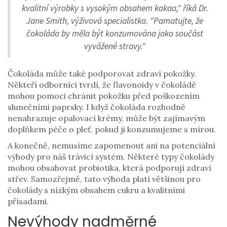
kvalitní výrobky s vysokým obsahem kakaa," říká Dr.
Jane Smith, výživová specialistka. "Pamatujte, že
čokoláda by měla být konzumována jako součást
vyvážené stravy."
Čokoláda může také podporovat zdraví pokožky.
Někteří odborníci tvrdí, že flavonoidy v čokoládě
mohou pomoci chránit pokožku před poškozením
slunečními paprsky. I když čokoláda rozhodně
nenahrazuje opalovací krémy, může být zajímavým
doplňkem péče o pleť, pokud ji konzumujeme s mírou.
A konečně, nemusíme zapomenout ani na potenciální
výhody pro náš trávicí systém. Některé typy čokolády
mohou obsahovat probiotika, která podporují zdraví
střev. Samozřejmě, tato výhoda platí většinou pro
čokolády s nízkým obsahem cukru a kvalitními
přísadami.
Nevýhody nadměrné