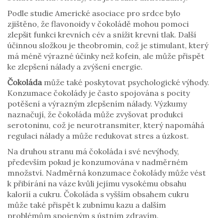
Podle studie Americké asociace pro srdce bylo
zjištěno, že flavonoidy v čokoládě mohou pomoci
zlepšit funkci krevních cév a snížit krevní tlak. Další
účinnou složkou je theobromin, což je stimulant, který
má méně výrazné účinky než kofein, ale může přispět
ke zlepšení nálady a zvýšení energie.
Čokoláda
může také poskytovat psychologické výhody.
Konzumace čokolády je často spojována s pocity
potěšení a výrazným zlepšením nálady. Výzkumy
naznačují, že čokoláda může zvyšovat produkci
serotoninu, což je neurotransmiter, který napomáhá
regulaci nálady a může redukovat stres a úzkost.
Na druhou stranu má čokoláda i své nevýhody,
především pokud je konzumována v nadměrném
množství. Nadměrná konzumace čokolády může vést
k přibírání na váze kvůli jejímu vysokému obsahu
kalorií a cukru. Čokoláda s vyšším obsahem cukru
může také přispět k zubnímu kazu a dalším
problémům spojeným s ústním zdravím.