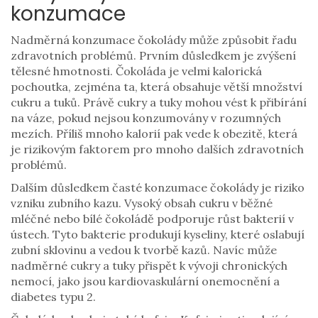
konzumace
Nadměrná konzumace čokolády může způsobit řadu
zdravotních problémů. Prvním důsledkem je zvýšení
tělesné hmotnosti. Čokoláda je velmi kalorická
pochoutka, zejména ta, která obsahuje větší množství
cukru a tuků. Právě cukry a tuky mohou vést k přibírání
na váze, pokud nejsou konzumovány v rozumných
mezích. Příliš mnoho kalorií pak vede k obezitě, která
je rizikovým faktorem pro mnoho dalších zdravotních
problémů.
Dalším důsledkem časté konzumace čokolády je riziko
vzniku zubního kazu. Vysoký obsah cukru v běžné
mléčné nebo bílé čokoládě podporuje růst bakterií v
ústech. Tyto bakterie produkují kyseliny, které oslabují
zubní sklovinu a vedou k tvorbě kazů. Navíc může
nadměrné cukry a tuky přispět k vývoji chronických
nemocí, jako jsou kardiovaskulární onemocnění a
diabetes typu 2.