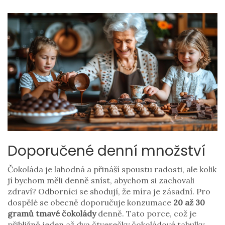
Doporučené denní množství
Čokoláda je lahodná a přináší spoustu radosti, ale kolik
jí bychom měli denně sníst, abychom si zachovali
zdraví? Odborníci se shodují, že míra je zásadní. Pro
dospělé se obecně doporučuje konzumace
20 až 30
gramů tmavé čokolády
denně. Tato porce, což je
přibližně jeden až dva čtverečky čokoládové tabulky,