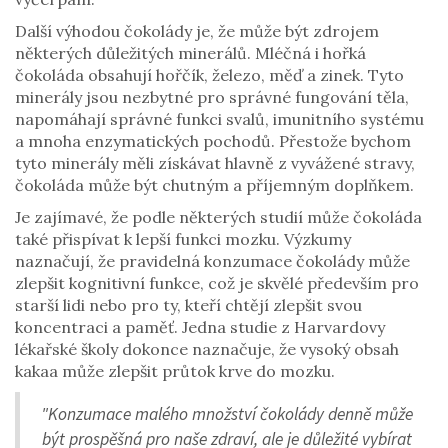
Další výhodou čokolády je, že může být zdrojem
některých důležitých minerálů. Mléčná i hořká
čokoláda obsahují hořčík, železo, měď a zinek. Tyto
minerály jsou nezbytné pro správné fungování těla,
napomáhají správné funkci svalů, imunitního systému
a mnoha enzymatických pochodů. Přestože bychom
tyto minerály měli získávat hlavně z vyvážené stravy,
čokoláda může být chutným a příjemným doplňkem.
Je zajímavé, že podle některých studií může čokoláda
také přispívat k lepší funkci mozku. Výzkumy
naznačují, že pravidelná konzumace čokolády může
zlepšit kognitivní funkce, což je skvělé především pro
starší lidi nebo pro ty, kteří chtějí zlepšit svou
koncentraci a paměť. Jedna studie z Harvardovy
lékařské školy dokonce naznačuje, že vysoký obsah
kakaa může zlepšit průtok krve do mozku.
"Konzumace malého množství čokolády denně může
být prospěšná pro naše zdraví, ale je důležité vybírat