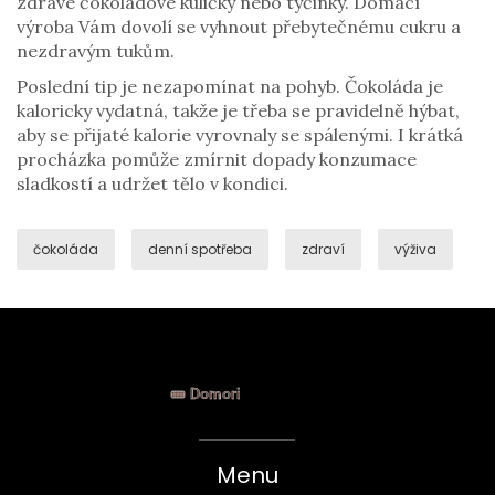
zdravé čokoládové kuličky nebo tyčinky. Domácí
výroba Vám dovolí se vyhnout přebytečnému cukru a
nezdravým tukům.
Poslední tip je nezapomínat na pohyb. Čokoláda je
kaloricky vydatná, takže je třeba se pravidelně hýbat,
aby se přijaté kalorie vyrovnaly se spálenými. I krátká
procházka pomůže zmírnit dopady konzumace
sladkostí a udržet tělo v kondici.
čokoláda
denní spotřeba
zdraví
výživa
Menu