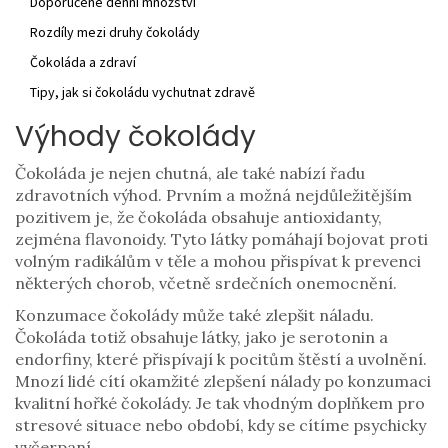
Doporučené denní množství
Rozdíly mezi druhy čokolády
Čokoláda a zdraví
Tipy, jak si čokoládu vychutnat zdravě
Výhody čokolády
Čokoláda je nejen chutná, ale také nabízí řadu
zdravotních výhod. Prvním a možná nejdůležitějším
pozitivem je, že čokoláda obsahuje antioxidanty,
zejména flavonoidy. Tyto látky pomáhají bojovat proti
volným radikálům v těle a mohou přispívat k prevenci
některých chorob, včetně srdečních onemocnění.
Konzumace čokolády může také zlepšit náladu.
Čokoláda totiž obsahuje látky, jako je serotonin a
endorfiny, které přispívají k pocitům štěstí a uvolnění.
Mnozí lidé cítí okamžité zlepšení nálady po konzumaci
kvalitní hořké čokolády. Je tak vhodným doplňkem pro
stresové situace nebo období, kdy se cítíme psychicky
vyčerpaní.