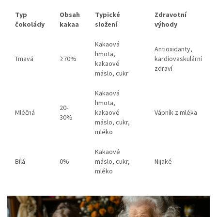
Typ
Obsah
Typické
Zdravotní
čokolády
kakaa
složení
výhody
Kakaová
Antioxidanty,
hmota,
Tmavá
≥70%
kardiovaskulární
kakaové
zdraví
máslo, cukr
Kakaová
hmota,
20-
Mléčná
kakaové
Vápník z mléka
30%
máslo, cukr,
mléko
Kakaové
Bílá
0%
máslo, cukr,
Nijaké
mléko