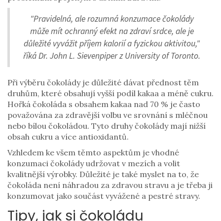
"Pravidelná, ale rozumná konzumace čokolády
může mít ochranný efekt na zdraví srdce, ale je
důležité vyvážit příjem kalorií a fyzickou aktivitou,"
říká Dr. John L. Sievenpiper z University of Toronto.
Při výběru čokolády je důležité dávat přednost těm
druhům, které obsahují vyšší podíl kakaa a méně cukru.
Hořká čokoláda s obsahem kakaa nad 70 % je často
považována za zdravější volbu ve srovnání s mléčnou
nebo bílou čokoládou. Tyto druhy čokolády mají nižší
obsah cukru a více antioxidantů.
Vzhledem ke všem těmto aspektům je vhodné
konzumaci čokolády udržovat v mezích a volit
kvalitnější výrobky. Důležité je také myslet na to, že
čokoláda není náhradou za zdravou stravu a je třeba ji
konzumovat jako součást vyvážené a pestré stravy.
Tipy, jak si čokoládu