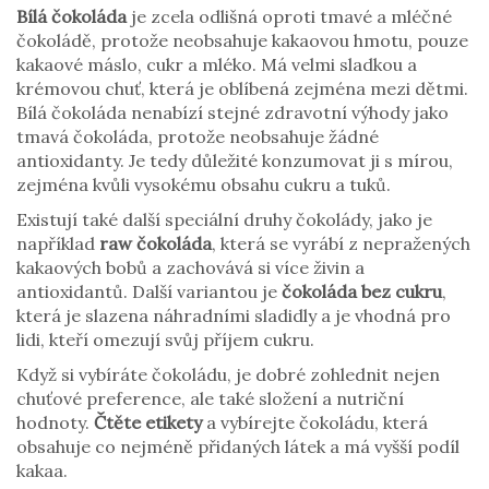
Bílá čokoláda
je zcela odlišná oproti tmavé a mléčné
čokoládě, protože neobsahuje kakaovou hmotu, pouze
kakaové máslo, cukr a mléko. Má velmi sladkou a
krémovou chuť, která je oblíbená zejména mezi dětmi.
Bílá čokoláda nenabízí stejné zdravotní výhody jako
tmavá čokoláda, protože neobsahuje žádné
antioxidanty. Je tedy důležité konzumovat ji s mírou,
zejména kvůli vysokému obsahu cukru a tuků.
Existují také další speciální druhy čokolády, jako je
například
raw čokoláda
, která se vyrábí z nepražených
kakaových bobů a zachovává si více živin a
antioxidantů. Další variantou je
čokoláda bez cukru
,
která je slazena náhradními sladidly a je vhodná pro
lidi, kteří omezují svůj příjem cukru.
Když si vybíráte čokoládu, je dobré zohlednit nejen
chuťové preference, ale také složení a nutriční
hodnoty.
Čtěte etikety
a vybírejte čokoládu, která
obsahuje co nejméně přidaných látek a má vyšší podíl
kakaa.