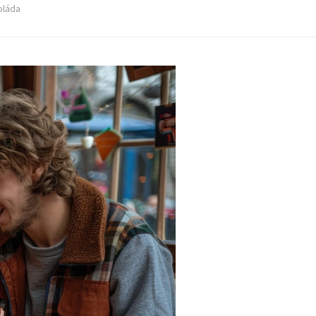
oláda