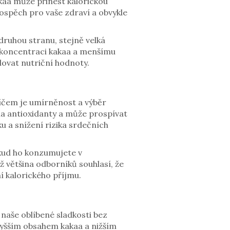
kaa může přinést kalorickou
rospěch pro vaše zdraví a obvykle
druhou stranu, stejně velká
í koncentraci kakaa a menšímu
lovat nutriční hodnoty.
líčem je umírněnost a výběr
a antioxidanty a může prospívat
 a snížení rizika srdečních
pokud ho konzumujete v
většina odborníků souhlasí, že
 kalorického příjmu.
 naše oblíbené sladkosti bez
 vyšším obsahem kakaa a nižším