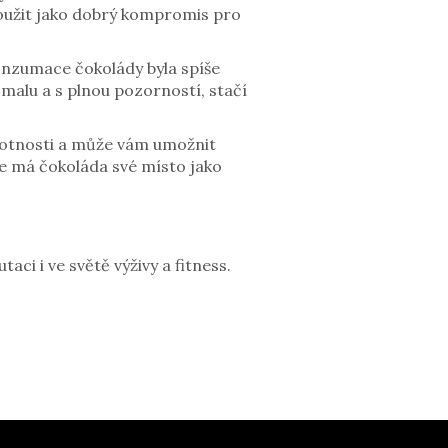
loužit jako dobrý kompromis pro
onzumace čokolády byla spíše
omalu a s plnou pozorností, stačí
motnosti a může vám umožnit
e má čokoláda své místo jako
ci i ve světě výživy a fitness.