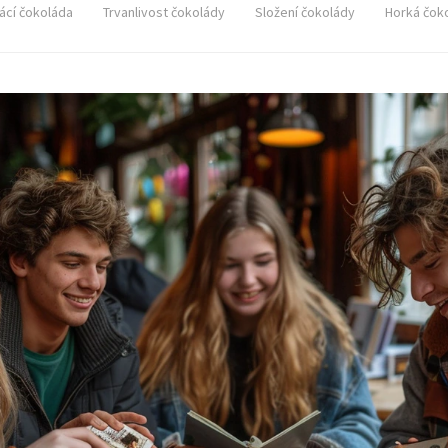
cí čokoláda
Trvanlivost čokolády
Složení čokolády
Horká čok