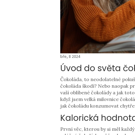
bře, 8 2024
Úvod do světa čo
Čokoláda, to neodolatelné pokuše
čokoláda škodí? Nebo naopak pro
vaší oblíbené čokolády a jak toto 
když jsem velká milovnice čokol
jak čokoládu konzumovat chytře
Kalorická hodnot
První věc, kterou by si měl každ