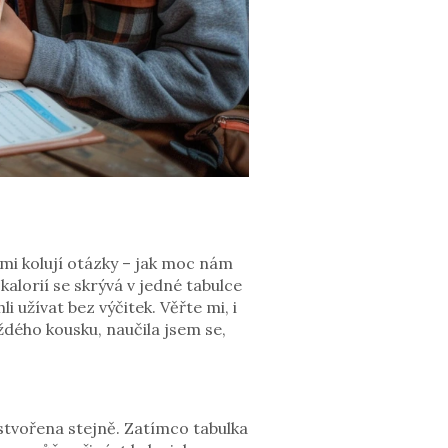
ámi kolují otázky – jak moc nám
lorií se skrývá v jedné tabulce
i užívat bez výčitek. Věřte mi, i
dého kousku, naučila jsem se,
 stvořena stejně. Zatímco tabulka