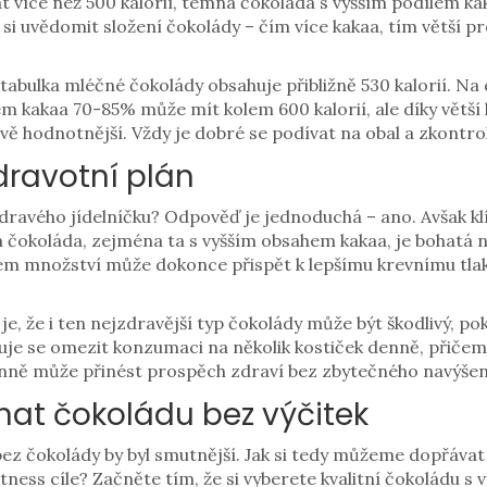
více než 500 kalorií, temná čokoláda s vyšším podílem ka
é si uvědomit složení čokolády – čím více kakaa, tím větší p
abulka mléčné čokolády obsahuje přibližně 530 kalorií. Na 
m kakaa 70-85% může mít kolem 600 kalorií, ale díky větš
vě hodnotnější. Vždy je dobré se podívat na obal a zkontro
dravotní plán
dravého jídelníčku? Odpověď je jednoduchá – ano. Avšak k
čokoláda, zejména ta s vyšším obsahem kakaa, je bohatá n
ém množství může dokonce přispět k lepšímu krevnímu tlaku
 je, že i ten nejzdravější typ čokolády může být škodlivý, 
 se omezit konzumaci na několik kostiček denně, přičemž 
nně může přinést prospěch zdraví bez zbytečného navýšení
tnat čokoládu bez výčitek
 bez čokolády by byl smutnější. Jak si tedy můžeme dopřávat
tness cíle? Začněte tím, že si vyberete kvalitní čokoládu s