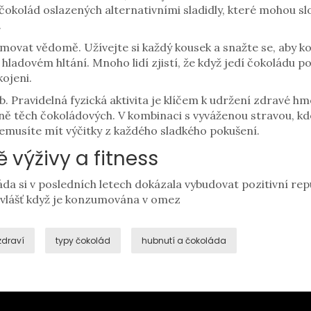
 čokolád oslazených alternativními sladidly, které mohou s
.
movat vědomě. Užívejte si každý kousek a snažte se, aby k
 hladovém hltání. Mnoho lidí zjistí, že když jedí čokoládu p
kojeni.
Pravidelná fyzická aktivita je klíčem k udržení zdravé h
ně těch čokoládových. V kombinaci s vyváženou stravou, kd
emusíte mít výčitky z každého sladkého pokušení.
 výživy a fitness
a si v posledních letech dokázala vybudovat pozitivní reputa
vlášť když je konzumována v omez
zdraví
typy čokolád
hubnutí a čokoláda