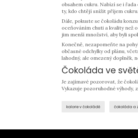
obsahem cukru. Nabízí se i řada
ty, kdo chtějí snížit příjem cukru
Dále, pokuste se čokoládu konzu
oceňováním chuti a kvality než o
jim menší množství, aby byli spo
Konečně, nezapomeňte na pohyb. 
občasné odchylky od plánu, včet
lahodný, ale omezený doplněk, n
Čokoláda ve světě
Je zajímavé pozorovat, že čokolád
Vykazuje pozoruhodné výhody, z
kalorie v čokoládě
čokoláda a 