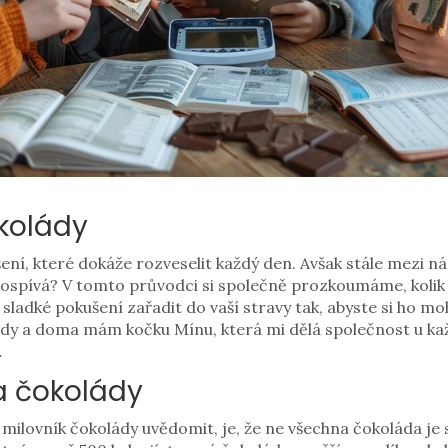
kolády
ní, které dokáže rozveselit každý den. Avšak stále mezi n
spívá? V tomto průvodci si společně prozkoumáme, kolik ka
sladké pokušení zařadit do vaší stravy tak, abyste si ho mohl
ády a doma mám kočku Mínu, která mi dělá společnost u kaž
.
a čokolády
ý milovník čokolády uvědomit, je, že ne všechna čokoláda je