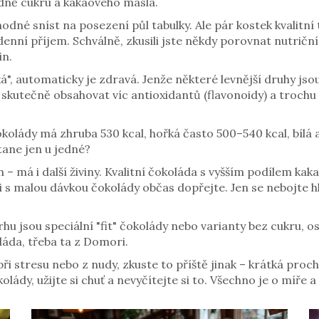
odně cukru a kakaového másla.
vhodné sníst na posezení půl tabulky. Ale pár kostek kvalit
ý denní příjem. Schválně, zkusili jste někdy porovnat nutrič
in.
ořká", automaticky je zdravá. Jenže některé levnější druhy
 skutečně obsahovat víc antioxidantů (flavonoidy) a trochu 
lády má zhruba 530 kcal, hořká často 500–540 kcal, bílá až
tane jen u jedné?
h – má i další živiny. Kvalitní čokoláda s vyšším podílem kak
 s malou dávkou čokolády občas dopřejte. Jen se nebojte hl
hu jsou speciální "fit" čokolády nebo varianty bez cukru, os
áda, třeba ta z Domori.
i stresu nebo z nudy, zkuste to příště jinak – krátká proc
kolády, užijte si chuť a nevyčítejte si to. Všechno je o míře