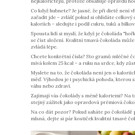
nejkaloričtější, protože obsahuje opravdu h
Co když hubnete? Je jasné, že při dietě není 
zařadit jde – zvlášť pokud si ohlídáte celkov
kaloriích – sledujte i podíl cukru, tuků a bílkov
Spousta lidí si myslí, že když je čokoláda "h
se číst složení. Kvalitní tmavá čokoláda může
zvládá lépe.
Chcete konkrétní čísla? Sto gramů mléčné čoko
mívá kolem 25 kcal – a ruku na srdce, kdy zůs
Myslete na to, že čokoláda není jen o kaloriíc
měď. Výhodou je i psychická pohoda, kterou si
váhu nebo zdraví.
Zajímají vás čokolády s méně kaloriemi? Na tr
stejný zážitek jako opravdová prémiová čokol
Na co dát pozor? Pokud saháte po čokoládě př
mlsná, dejte si pár kostiček kvalitní tmavé čo