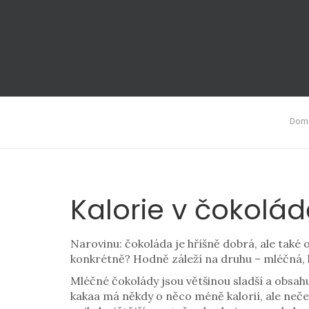
Domá
Kalorie v čokolád
Narovinu: čokoláda je hříšně dobrá, ale také o
konkrétně? Hodně záleží na druhu – mléčná, ho
Mléčné čokolády jsou většinou sladší a obsahu
kakaa má někdy o něco méně kalorií, ale neče