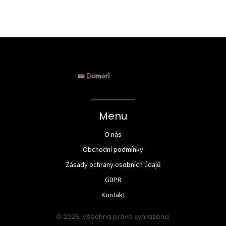
konzumací čokolády a poskytneme praktické
č
rady, jak zařadit čokoládu do vaší vyvážené
k
stravy, aniž byste museli obětovat vaše fitness
ž
cíle.
m
Menu
O nás
Obchodní podmínky
Zásady ochrany osobních údajů
GDPR
Kontakt
© 2026. Všechna práva vyhrazena.