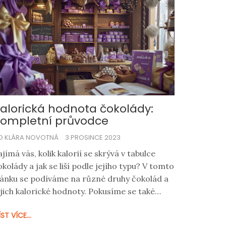
alorická hodnota čokolády:
ompletní průvodce
D KLÁRA NOVOTNÁ
3 PROSINCE 2023
ajímá vás, kolik kalorií se skrývá v tabulce
okolády a jak se liší podle jejího typu? V tomto
lánku se podíváme na různé druhy čokolád a
ejich kalorické hodnoty. Pokusíme se také
odpovědět otázky týkající se zdraví a
ST VÍCE...
okolády a dáme vám tipy, jak si vychutnat