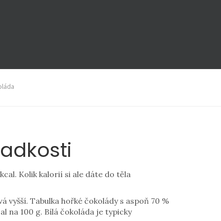
oláda
ladkosti
l. Kolik kalorií si ale dáte do těla
vá vyšší. Tabulka hořké čokolády s aspoň 70 %
 na 100 g. Bílá čokoláda je typicky