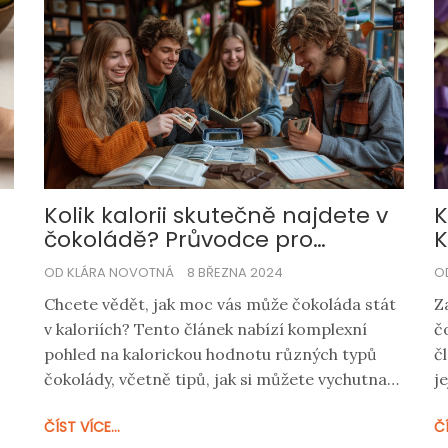
Kolik kalorii skutečně najdete v
K
čokoládě? Průvodce pro
K
milovníky sladkého
OD KLÁRA NOVOTNÁ
8 BŘEZNA 2024
O
Chcete vědět, jak moc vás může čokoláda stát
Z
v kaloriích? Tento článek nabízí komplexní
č
pohled na kalorickou hodnotu různých typů
č
čokolády, včetně tipů, jak si můžete vychutnat
j
vaši oblíbenou sladkost bez výčitek.
z
ČÍST VÍCE...
ČÍ
Prozkoumáme výhody a nevýhody spojené s
č