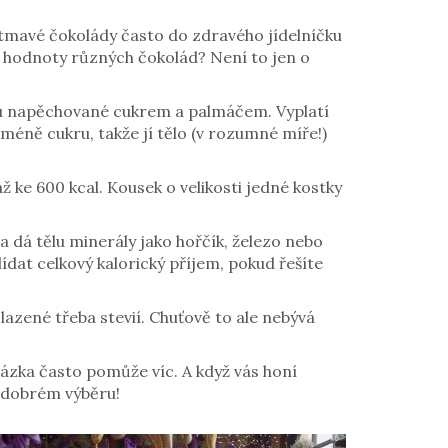
ní tmavé čokolády často do zdravého jídelníčku
ní hodnoty různých čokolád? Není to jen o
 jsou napěchované cukrem a palmáčem. Vyplatí
méně cukru, takže jí tělo (v rozumné míře!)
 ke 600 kcal. Kousek o velikosti jedné kostky
aa dá tělu minerály jako hořčík, železo nebo
ídat celkový kalorický příjem, pokud řešíte
lazené třeba stevií. Chuťově to ale nebývá
házka často pomůže víc. A když vás honí
 a dobrém výběru!