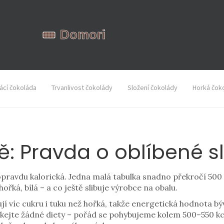
cí čokoláda
Trvanlivost čokolády
Složení čokolády
Horká čok
ě: Pravda o oblíbené s
pravdu kalorická. Jedna malá tabulka snadno překročí 500 kca
řká, bílá – a co ještě slibuje výrobce na obalu.
jí víc cukru i tuku než hořká, takže energetická hodnota bý
kejte žádné diety – pořád se pohybujeme kolem 500–550 kcal