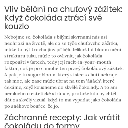
Vliv bělání na chuťový zážitek:
Když čokoláda ztrácí své
kouzlo
Nebojme se, čokoláda s bílými skvrnami nás asi
neohrozí na životě, ale co se týče chuťového zážitku,
může to být trochu jiný příběh. Jelikož fat bloom mění
strukturu tuku, může to ovlivnit, jak čokoláda
rozpouští v ústech, tedy její melt-in-your-mouth
faktor, což je pro mnohé ten pravý čokoládový zážitek.
A pak je tu sugar bloom, který si sice s chutí nehraje
tak moc, ale zase může ubrat na tom 'ááách', které
čekáme, když kousneme do skvělé čokolády. A to ani
nemluvím o estetické stránce, protože kdo by chtěl
dát za skvělý vizuál, když to má vypadat jako čokoláda
po sněhové bouřce, že jo.
Záchranné recepty: Jak vrátit
čokoládu do formy