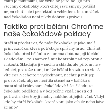
chuti je minimální, ale vizuálně je to no-go pro
všechny čokoholiky, kteří chtějí své smysly potěšit
nejen chutí, ale i perfektním vzhledem. Inu, mráček
nad čokoládou není nikdy dobrou zprávou.
Taktika proti bělání: Chraňme
naše čokoládové poklady
Stačí si představit, že naše čokoládka je jako malá
princeznička, která potřebuje správný hrad. Chránit
čokoládu před běláním znamená dbát na její ideální
skladování - to znamená mít kontrolu nad teplotou a
vlhkostí. Skladujte ji v suchu a chladu, ale přitom ne v
lednici, protože tam jí může bělání hrozit o to víc. A
víte co? Nechejte ji vydechnout, nechte ji mít její
prostorček, aby se necítila stísněná v balíčku s
ostatními královnami čokoládové říše. Skladujte
čokoládu odděleně a v bezpečné vzdálenosti od
potravin, které by jí mohly nabídnout jejich vůni. Vždyť
kdo by chtěl čokoládu, která voní jako cibule nebo káva,
že ano?