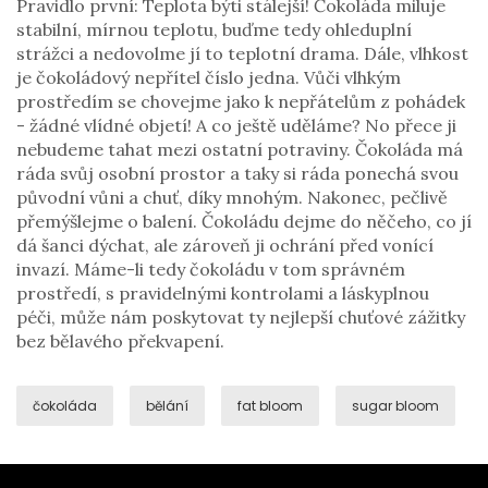
Pravidlo první: Teplota býti stálejší! Čokoláda miluje
stabilní, mírnou teplotu, buďme tedy ohleduplní
strážci a nedovolme jí to teplotní drama. Dále, vlhkost
je čokoládový nepřítel číslo jedna. Vůči vlhkým
prostředím se chovejme jako k nepřátelům z pohádek
- žádné vlídné objetí! A co ještě uděláme? No přece ji
nebudeme tahat mezi ostatní potraviny. Čokoláda má
ráda svůj osobní prostor a taky si ráda ponechá svou
původní vůni a chuť, díky mnohým. Nakonec, pečlivě
přemýšlejme o balení. Čokoládu dejme do něčeho, co jí
dá šanci dýchat, ale zároveň ji ochrání před vonící
invazí. Máme-li tedy čokoládu v tom správném
prostředí, s pravidelnými kontrolami a láskyplnou
péči, může nám poskytovat ty nejlepší chuťové zážitky
bez bělavého překvapení.
čokoláda
bělání
fat bloom
sugar bloom