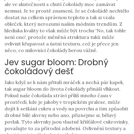
ale ve skutečnosti s chutí čokolády moc zamávat
nemusí. Je to prostě znamení, že se čokoládě nechtělo
dostat na celkem správnou teplotu a tak si vzala
obleček, který nerozumí našim módním trendům. Z
hlediska kvality to však může být trochu 'No, tak tohle
není ono', protože měněná struktura tuků může
ovlivnit křupavost a ústní texturu, což je přece jen
něco, co milovníci čokolády berou vážně.
Jev sugar bloom: Drobný
čokoládový dešť
Jako když se k nám přitulí mráček a nechá pár kapek,
tak sugar bloom do života čokolády přináší vlhkost.
Pokud naše čokoláda stráví příliš mnoho času v
prostředí, kde je jakoby v tropickém pralese, může
dojít k setkání cukru a vody na povrchu a tím způsobit
drobné bílé skvrny nebo ano, přiznejme si, bělavý
povlak. Tyto skvrnky jsou vlastně křišťálové cukrovinky,
považujte to za přírodní zdobení. Ovlivnění textury a