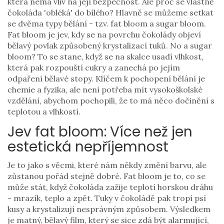
která nemá vliv na její bezpečnost. Ale proč se vlastně
čokoláda 'obléká' do bílého? Hlavně se můžeme setkat
se dvěma typy bělání - tzv. fat bloom a sugar bloom.
Fat bloom je jev, kdy se na povrchu čokolády objeví
bělavý povlak způsobený krystalizací tuků. No a sugar
bloom? To se stane, když se na skalce usadí vlhkost,
která pak rozpouští cukry a zanechá po jejím
odpaření bělavé stopy. Klíčem k pochopení bělání je
chemie a fyzika, ale není potřeba mít vysokoškolské
vzdělání, abychom pochopili, že to má něco dočinění s
teplotou a vlhkostí.
Jev fat bloom: Více než jen
estetická nepříjemnost
Je to jako s věcmi, které nám někdy změní barvu, ale
zůstanou pořád stejně dobré. Fat bloom je to, co se
může stát, když čokoláda zažije teplotí horskou dráhu
- mrazík, teplo a zpět. Tuky v čokoládě pak tropí psí
kusy a krystalizují nesprávným způsobem. Výsledkem
je matný, bělavý film, který se sice zdá být alarmující,