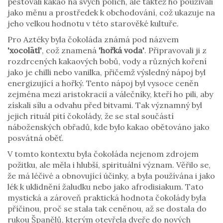
pěstovali kakao na svých polích, ale taktéž ho používali
jako měnu a prostředek k obchodování, což ukazuje na
jeho velkou hodnotu v této starověké kultuře.
Pro Aztéky byla čokoláda známá pod názvem
'xocolātl'
, což znamená
'hořká voda'
. Připravovali ji z
rozdrcených kakaových bobů, vody a různých koření
jako je chilli nebo vanilka, přičemž výsledný nápoj byl
energizující a hořký. Tento nápoj byl vysoce ceněn
zejména mezi aristokracií a válečníky, kteří ho pili, aby
získali sílu a odvahu před bitvami. Tak významný byl
jejich rituál pití čokolády, že se stal součástí
náboženských obřadů, kde bylo kakao obětováno jako
posvátná oběť.
V tomto kontextu byla čokoláda nejenom zdrojem
požitku, ale měla i hlubší, spirituální význam. Věřilo se,
že má léčivé a obnovující účinky, a byla používána i jako
lék k uklidnění žaludku nebo jako afrodisiakum. Tato
mystická a zároveň praktická hodnota čokolády byla
příčinou, proč se stala tak ceněnou, až se dostala do
rukou Španělů, kterým otevřela dveře do nových