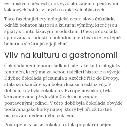
evropských městech, což vyvolalo zájem o pěstování
kakaových bobů i v jiných tropických oblastech.
Tato fascinující etymologická cesta slova
čokoláda
odráží bohatou historii a kulturní výměny, které jsou
spjaty s tímto lákavým produktem. Dnes je čokoláda
spojována s radostí a pohodou a její historie je stejně
bohatá a složitá jako její chuť.
Vliv na kulturu a gastronomii
Čokoláda není jenom sladkost, ale také kulturologický
fenomén, který má za sebou tisíciletí historie a vývoje.
Když se čokoláda přesunula z Aztécké říše do Evropy,
stala se okamžitě symbolem luxusu a exkluzivity. V
dobách, kdy byla čokoláda v Evropě novinkou, byla
konzumována především šlechtou a vysoce
postavenými jedinci. V této době byla čokoláda obvykle
podávána jako hořký nápoj, který byl příležitostně
oslazován medem nebo cukrem.
Postupem času se čokoláda stala populární nejen