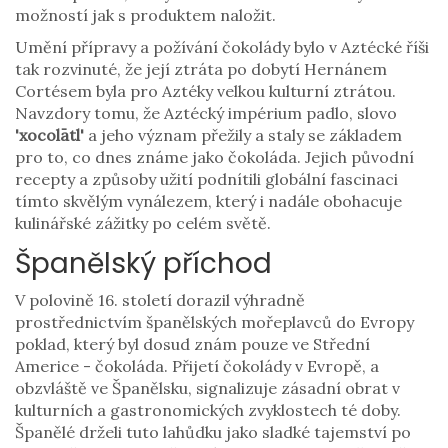
možností jak s produktem naložit.
Umění přípravy a požívání čokolády bylo v Aztécké říši
tak rozvinuté, že její ztráta po dobytí Hernánem
Cortésem byla pro Aztéky velkou kulturní ztrátou.
Navzdory tomu, že Aztécký impérium padlo, slovo
'xocolātl'
a jeho význam přežily a staly se základem
pro to, co dnes známe jako čokoláda. Jejich původní
recepty a způsoby užití podnítili globální fascinaci
tímto skvělým vynálezem, který i nadále obohacuje
kulinářské zážitky po celém světě.
Španělský příchod
V polovině 16. století dorazil výhradně
prostřednictvím španělských mořeplavců do Evropy
poklad, který byl dosud znám pouze ve Střední
Americe - čokoláda. Přijetí čokolády v Evropě, a
obzvláště ve Španělsku, signalizuje zásadní obrat v
kulturních a gastronomických zvyklostech té doby.
Španělé drželi tuto lahůdku jako sladké tajemství po