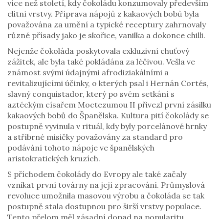
více než století, kdy čokoládu konzumovaly především
elitní vrstvy. Příprava nápojů z kakaových bobů byla
považována za umění a typické receptury zahrnovaly
různé přísady jako je skořice, vanilka a dokonce chilli.
Nejenže čokoláda poskytovala exkluzivní chuťový
zážitek, ale byla také pokládána za léčivou. Vešla ve
známost svými údajnými afrodiziakálními a
revitalizujícími účinky, o kterých psal i Hernán Cortés,
slavný conquistador, který po svém setkání s
aztéckým císařem Moctezumou II přivezl první zásilku
kakaových bobů do Španělska. Kultura pití čokolády se
postupně vyvinula v rituál, kdy byly porcelánové hrnky
a stříbrné misičky považovány za standard pro
podávání tohoto nápoje ve španělských
aristokratických kruzích.
S příchodem čokolády do Evropy ale také začaly
vznikat první továrny na její zpracování. Průmyslová
revoluce umožnila masovou výrobu a čokoláda se tak
postupně stala dostupnou pro širší vrstvy populace.
Tento přelom měl zásadní dopad na popularitu