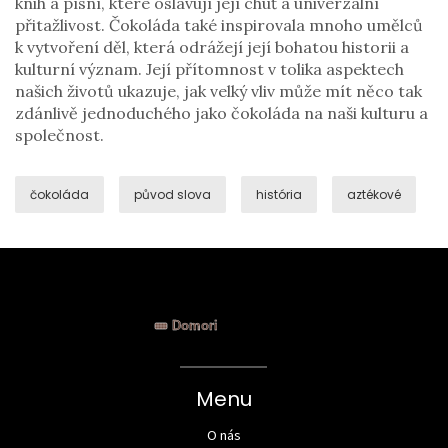
knih a písní, které oslavují její chuť a univerzální
přitažlivost. Čokoláda také inspirovala mnoho umělců
k vytvoření děl, která odrážejí její bohatou historii a
kulturní význam. Její přítomnost v tolika aspektech
našich životů ukazuje, jak velký vliv může mít něco tak
zdánlivě jednoduchého jako čokoláda na naši kulturu a
společnost.
čokoláda
původ slova
história
aztékové
Menu
O nás