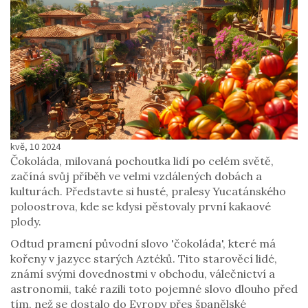
kvě, 10 2024
Čokoláda, milovaná pochoutka lidí po celém světě,
začíná svůj příběh ve velmi vzdálených dobách a
kulturách. Představte si husté, pralesy Yucatánského
poloostrova, kde se kdysi pěstovaly první kakaové
plody.
Odtud pramení původní slovo 'čokoláda', které má
kořeny v jazyce starých Aztéků. Tito starověcí lidé,
známí svými dovednostmi v obchodu, válečnictví a
astronomii, také razili toto pojemné slovo dlouho před
tím, než se dostalo do Evropy přes španělské