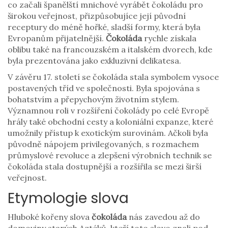
co začali španělští mnichové vyrábět čokoládu pro
širokou veřejnost, přizpůsobujíce její původní
receptury do méně hořké, sladší formy, která byla
Evropanům přijatelnější.
Čokoláda
rychle získala
oblibu také na francouzském a italském dvorech, kde
byla prezentována jako exkluzivní delikatesa.
V závěru 17. století se čokoláda stala symbolem vysoce
postavených tříd ve společnosti. Byla spojována s
bohatstvím a přepychovým životním stylem.
Významnou roli v rozšíření čokolády po celé Evropě
hrály také obchodní cesty a koloniální expanze, které
umožnily přístup k exotickým surovinám. Ačkoli byla
původně nápojem privilegovaných, s rozmachem
průmyslové revoluce a zlepšení výrobních technik se
čokoláda stala dostupnější a rozšířila se mezi širší
veřejnost.
Etymologie slova
Hluboké kořeny slova
čokoláda
nás zavedou až do