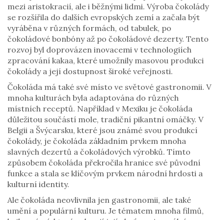
mezi aristokracií, ale i běžnými lidmi. Výroba čokolády
se rozšířila do dalších evropských zemí a začala být
vyráběna v různých formách, od tabulek, po
čokoládové bonbóny až po čokoládové dezerty. Tento
rozvoj byl doprovázen inovacemi v technologiích
zpracování kakaa, které umožnily masovou produkci
čokolády a její dostupnost široké veřejnosti.
Čokoláda má také své místo ve světové gastronomii. V
mnoha kulturách byla adaptována do různých
místních receptů. Například v Mexiku je čokoláda
důležitou součástí mole, tradiční pikantní omáčky. V
Belgii a Švýcarsku, které jsou známé svou produkcí
čokolády, je čokoláda základním prvkem mnoha
slavných dezertů a čokoládových výrobků. Tímto
způsobem čokoláda překročila hranice své původní
funkce a stala se klíčovým prvkem národní hrdosti a
kulturní identity.
Ale čokoláda neovlivnila jen gastronomii, ale také
umění a populární kulturu. Je tématem mnoha filmů,