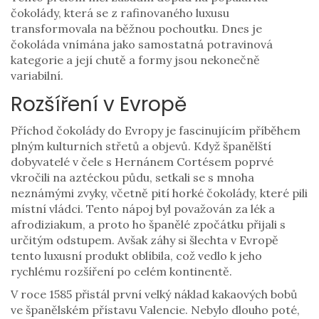
čokolády, která se z rafinovaného luxusu
transformovala na běžnou pochoutku. Dnes je
čokoláda vnímána jako samostatná potravinová
kategorie a její chutě a formy jsou nekonečně
variabilní.
Rozšíření v Evropě
Příchod čokolády do Evropy je fascinujícím příběhem
plným kulturních střetů a objevů. Když španělští
dobyvatelé v čele s Hernánem Cortésem poprvé
vkročili na aztéckou půdu, setkali se s mnoha
neznámými zvyky, včetně pití horké čokolády, které pili
místní vládci. Tento nápoj byl považován za lék a
afrodiziakum, a proto ho španělé zpočátku přijali s
určitým odstupem. Avšak záhy si šlechta v Evropě
tento luxusní produkt oblíbila, což vedlo k jeho
rychlému rozšíření po celém kontinentě.
V roce 1585 přistál první velký náklad kakaových bobů
ve španělském přístavu Valencie. Nebylo dlouho poté,