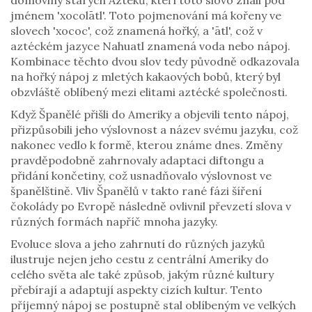
domoviny starých Aztéků, kteří toto slovo znali pod
jménem 'xocolātl'. Toto pojmenování má kořeny ve
slovech 'xococ', což znamená hořký, a 'ātl', což v
aztéckém jazyce Nahuatl znamená voda nebo nápoj.
Kombinace těchto dvou slov tedy původně odkazovala
na hořký nápoj z mletých kakaových bobů, který byl
obzvláště oblíbený mezi elitami aztécké společnosti.
Když Španělé přišli do Ameriky a objevili tento nápoj,
přizpůsobili jeho výslovnost a název svému jazyku, což
nakonec vedlo k formě, kterou známe dnes. Změny
pravděpodobně zahrnovaly adaptaci diftongu a
přidání končetiny, což usnadňovalo výslovnost ve
španělštině. Vliv Španělů v takto rané fázi šíření
čokolády po Evropě následně ovlivnil převzetí slova v
různých formách napříč mnoha jazyky.
Evoluce slova a jeho zahrnutí do různých jazyků
ilustruje nejen jeho cestu z centrální Ameriky do
celého světa ale také způsob, jakým různé kultury
přebírají a adaptují aspekty cizích kultur. Tento
příjemný nápoj se postupně stal oblíbeným ve velkých