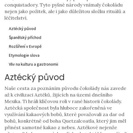
conquistadory. Tyto pyšné národy vnímaly čokoládu
nejen jako požitek, ale i jako důležitou složku rituálů a
léčitelství.
Aztécký původ
Španělský příchod
Rozšíření v Evropě
Etymologie slova
Vliv na kulturu a gastronomii
Aztécký původ
Naše cesta za poznáním původu čokolády nás zavede
až k civilizaci Aztéků, žijících na území dnešního
Mexika. Ti hráli klíčovou roli v rané historii čokolády.
Aztécká společnost byla hluboce zakořeněná ve
využívání kakaových bobů, které považovali za dar od
bohů, konkrétně od boha Quetzalcoatla, který jim měl
přinést samotné kakao z nebes. Aztékové nejenže