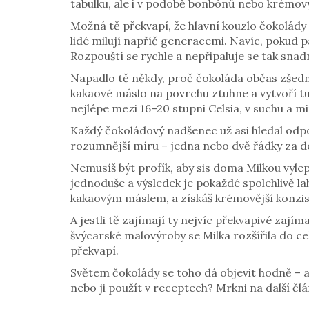
tabulku, ale i v podobě bonbónů nebo krémo
Možná tě překvapí, že hlavní kouzlo čokolády M
lidé milují napříč generacemi. Navíc, pokud p
Rozpouští se rychle a nepřipaluje se tak snad
Napadlo tě někdy, proč čokoláda občas zšedne?
kakaové máslo na povrchu ztuhne a vytvoří tu 
nejlépe mezi 16–20 stupni Celsia, v suchu a mi
Každý čokoládový nadšenec už asi hledal odpo
rozumnější míru – jedna nebo dvě řádky za de
Nemusíš být profík, aby sis doma Milkou vylep
jednoduše a výsledek je pokaždé spolehlivě 
kakaovým máslem, a získáš krémovější konziste
A jestli tě zajímají ty nejvíc překvapivé zajím
švýcarské malovýroby se Milka rozšířila do ce
překvapí.
Světem čokolády se toho dá objevit hodně – a 
nebo ji použít v receptech? Mrkni na další člá