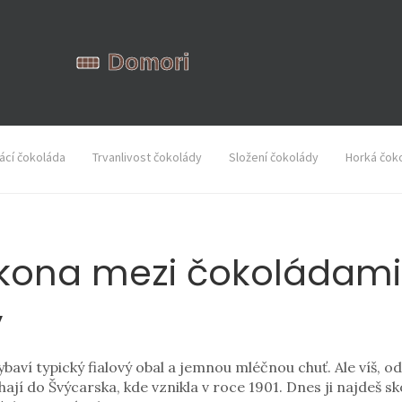
cí čokoláda
Trvanlivost čokolády
Složení čokolády
Horká čok
kona mezi čokoládami –
y
vybaví typický fialový obal a jemnou mléčnou chuť. Ale víš, 
ahají do Švýcarska, kde vznikla v roce 1901. Dnes ji najdeš 