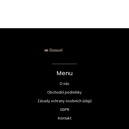
s
Menu
O nás
Obchodní podmínky
Zásady ochrany osobních údajů
GDPR
Kontakt