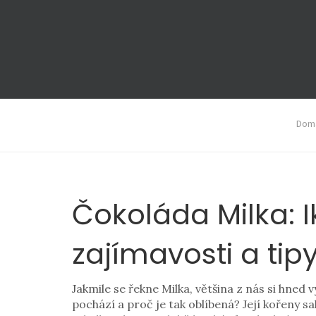
Domá
Čokoláda Milka: I
zajímavosti a tip
Jakmile se řekne Milka, většina z nás si hned 
pochází a proč je tak oblíbená? Její kořeny s