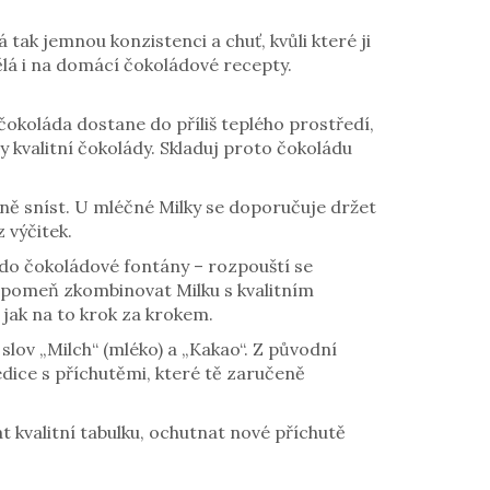
 tak jemnou konzistenci a chuť, kvůli které ji
vělá i na domácí čokoládové recepty.
čokoláda dostane do příliš teplého prostředí,
y kvalitní čokolády. Skladuj proto čokoládu
nně sníst. U mléčné Milky se doporučuje držet
 výčitek.
j do čokoládové fontány – rozpouští se
zapomeň zkombinovat Milku s kvalitním
 jak na to krok za krokem.
 slov „Milch“ (mléko) a „Kakao“. Z původní
edice s příchutěmi, které tě zaručeně
t kvalitní tabulku, ochutnat nové příchutě