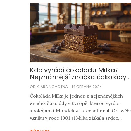
Kdo vyrábí čokoládu Milka?
Nejznámější značka čokolády 
Evropě
OD KLÁRA NOVOTNÁ
14 ČERVNA 2024
Čokoláda Milka je jednou z nejznámějších
značek čokolády v Evropě, kterou vyrábí
společnost Mondelēz International. Od svéh
vzniku v roce 1901 si Milka získala srdce
milionů milovníků čokolády po celém světě.