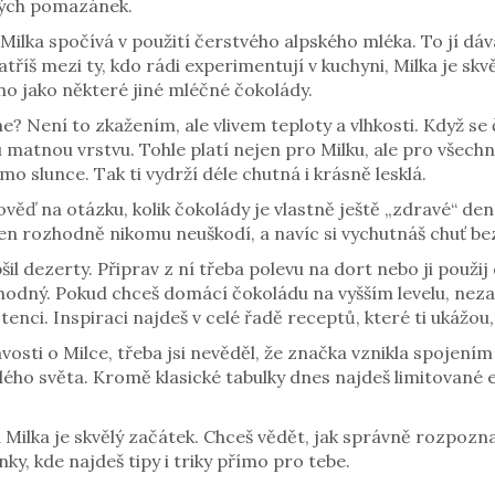
vých pomazánek.
ilka spočívá v použití čerstvého alpského mléka. To jí dává
atříš mezi ty, kdo rádi experimentují v kuchyni, Milka je sk
no jako některé jiné mléčné čokolády.
 Není to zkažením, ale vlivem teploty a vlhkosti. Když se 
matnou vrstvu. Tohle platí nejen pro Milku, ale pro všechn
mo slunce. Tak ti vydrží déle chutná i krásně lesklá.
věď na otázku, kolik čokolády je vlastně ještě „zdravé“ de
n rozhodně nikomu neuškodí, a navíc si vychutnáš chuť bez
šil dezerty. Připrav z ní třeba polevu na dort nebo ji použi
lahodný. Pokud chceš domácí čokoládu na vyšším levelu, ne
nci. Inspiraci najdeš v celé řadě receptů, které ti ukážou,
avosti o Milce, třeba jsi nevěděl, že značka vznikla spojením
lého světa. Kromě klasické tabulky dnes najdeš limitované 
Milka je skvělý začátek. Chceš vědět, jak správně rozpozna
nky, kde najdeš tipy i triky přímo pro tebe.