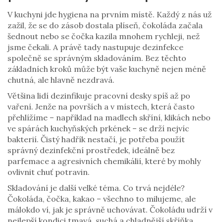
V kuchyni jde hygiena na prvním místě. Každý z nás už
zažil, že se do zásob dostala plíseň, čokoláda začala
šednout nebo se čočka kazila mnohem rychleji, než
jsme čekali. A právě tady nastupuje dezinfekce
společně se správným skladováním. Bez těchto
základních kroků může být vaše kuchyně nejen méně
chutná, ale hlavně nezdravá.
Většina lidí dezinfikuje pracovní desky spíš až po
vaření. Jenže na površích a v místech, která často
přehlížíme – například na madlech skříní, klikách nebo
ve spárách kuchyňských prkének – se drží nejvíc
bakterií. Čistý hadřík nestačí, je potřeba použít
správný dezinfekční prostředek, ideálně bez
parfemace a agresivních chemikálií, které by mohly
ovlivnit chuť potravin.
Skladování je další velké téma. Co trvá nejdéle?
Čokoláda, čočka, kakao – všechno to milujeme, ale
málokdo ví, jak je správně uchovávat. Čokoládu udrží v
nejlepší kondici tmavá, suchá a chladnější skříňka,