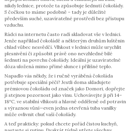
nikdy lednice, protože ta způsobuje šednutí čokolády.
S čočkou to máme podobně – tady je důležité
především suché, uzavíratelné prostředí bez přístupu
vzduchu.
Rádci na internetu často radí skladovat vše v lednici.
Jenže například čokoládě a některým druhům luštěnin
chlad vůbec nesvědčí. Vlhkost v lednici může urychlit
plesnivění či způsobit právě ono nevzhledné bílé
šednutí na povrchu čokolády. Ideální je uzavíratelné
dóza uložená mimo přímé slunce i přílišné teplo.
Napadlo vás někdy, že i ručně vyráběná čokoláda
potřebuje speciální péči? Jestli doma skladujete
prémiovou čokoládu od značek jako Domori, dopřejte
jí stejnou pozornost jako vínu. Uchovávejte ji při 14–
18°C, ve stabilní vlhkosti a hlavně odděleně od potravin
s výraznou vůní—even jedna otevřená tuba vanilky
může ovlivnit chuť vaší čokolády.
A teď prakticky: pokud chcete pořád čistou kuchyň,
nastavte si rutinu. Dvakrát týdně utřete všechny