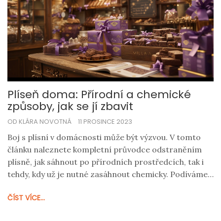
Plíseň doma: Přírodní a chemické
způsoby, jak se jí zbavit
OD KLÁRA NOVOTNÁ
11 PROSINCE 2023
Boj s plísní v domácnosti může být výzvou. V tomto
článku naleznete kompletní průvodce odstraněním
plísně, jak sáhnout po přírodních prostředcích, tak i
tehdy, kdy už je nutné zasáhnout chemicky. Podíváme
se na to, jak je důležité správně diagnostikovat a řešit
ČÍST VÍCE...
příčiny vzniku plísně, a nabídneme i užitečné tipy pro
prevenci.