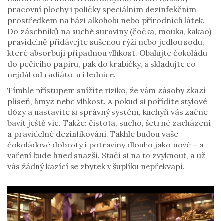
pracovní plochy i poličky speciálním dezinfekčním
prostředkem na bázi alkoholu nebo přírodních látek.
Do zásobníků na suché suroviny (čočka, mouka, kakao)
pravidelně přidávejte sušenou rýži nebo jedlou sodu,
které absorbují případnou vlhkost. Obalujte čokoládu
do pečicího papíru, pak do krabičky, a skladujte co
nejdál od radiátoru i lednice.
Tímhle přístupem snížíte riziko, že vám zásoby zkazí
plíseň, hmyz nebo vlhkost. A pokud si pořídíte stylové
dózy a nastavíte si správný systém, kuchyň vás začne
bavit ještě víc. Takže: čistota, sucho, šetrné zacházení
a pravidelné dezinfikování. Takhle budou vaše
čokoládové dobroty i potraviny dlouho jako nové – a
vaření bude hned snazší. Stačí si na to zvyknout, a už
vás žádný kazící se zbytek v šuplíku nepřekvapí.