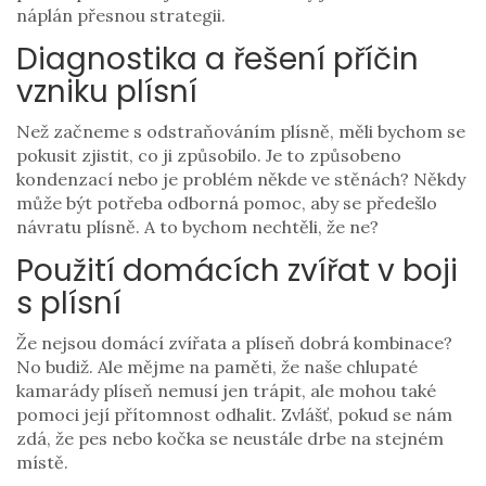
náplán přesnou strategii.
Diagnostika a řešení příčin
vzniku plísní
Než začneme s odstraňováním plísně, měli bychom se
pokusit zjistit, co ji způsobilo. Je to způsobeno
kondenzací nebo je problém někde ve stěnách? Někdy
může být potřeba odborná pomoc, aby se předešlo
návratu plísně. A to bychom nechtěli, že ne?
Použití domácích zvířat v boji
s plísní
Že nejsou domácí zvířata a plíseň dobrá kombinace?
No budiž. Ale mějme na paměti, že naše chlupaté
kamarády plíseň nemusí jen trápit, ale mohou také
pomoci její přítomnost odhalit. Zvlášť, pokud se nám
zdá, že pes nebo kočka se neustále drbe na stejném
místě.