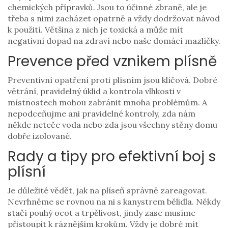
chemických přípravků. Jsou to účinné zbraně, ale je
třeba s nimi zacházet opatrně a vždy dodržovat návod
k použití. Většina z nich je toxická a může mít
negativní dopad na zdraví nebo naše domácí mazlíčky.
Prevence před vznikem plísně
Preventivní opatření proti plísním jsou klíčová. Dobré
větrání, pravidelný úklid a kontrola vlhkosti v
místnostech mohou zabránit mnoha problémům. A
nepodceňujme ani pravidelné kontroly, zda nám
někde neteče voda nebo zda jsou všechny stěny domu
dobře izolované.
Rady a tipy pro efektivní boj s
plísní
Je důležité vědět, jak na plíseň správně zareagovat.
Nevrhněme se rovnou na ni s kanystrem bělidla. Někdy
stačí pouhý ocot a trpělivost, jindy zase musíme
přistoupit k ráznějším krokům. Vždy je dobré mít