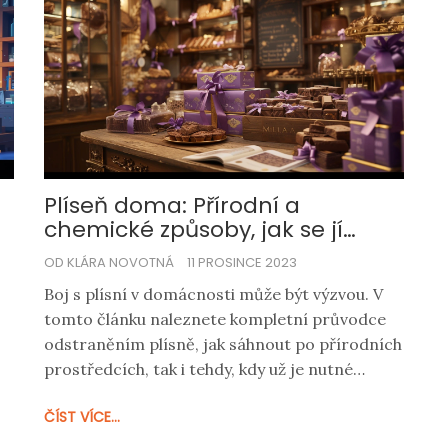
Plíseň doma: Přírodní a
chemické způsoby, jak se jí
zbavit
OD KLÁRA NOVOTNÁ
11 PROSINCE 2023
Boj s plísní v domácnosti může být výzvou. V
tomto článku naleznete kompletní průvodce
odstraněním plísně, jak sáhnout po přírodních
prostředcích, tak i tehdy, kdy už je nutné
zasáhnout chemicky. Podíváme se na to, jak je
ČÍST VÍCE...
důležité správně diagnostikovat a řešit příčiny
vzniku plísně, a nabídneme i užitečné tipy pro