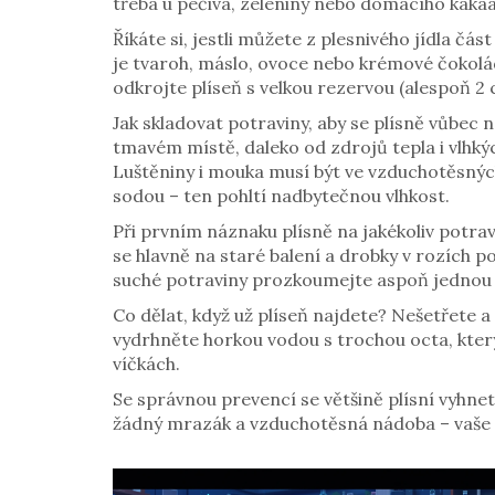
třeba u pečiva, zeleniny nebo domácího kakaa, 
Říkáte si, jestli můžete z plesnivého jídla čá
je tvaroh, máslo, ovoce nebo krémové čokolády
odkrojte plíseň s velkou rezervou (alespoň 2 
Jak skladovat potraviny, aby se plísně vůbec
tmavém místě, daleko od zdrojů tepla i vlhký
Luštěniny i mouka musí být ve vzduchotěsnýc
sodou – ten pohltí nadbytečnou vlhkost.
Při prvním náznaku plísně na jakékoliv potr
se hlavně na staré balení a drobky v rozích po
suché potraviny prozkoumejte aspoň jednou 
Co dělat, když už plíseň najdete? Nešetřete a
vydrhněte horkou vodou s trochou octa, který 
víčkách.
Se správnou prevencí se většině plísní vyhnete
žádný mrazák a vzduchotěsná nádoba – vaše č