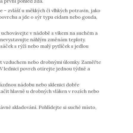
na první pohled zdá.
e – zvlášť u měkkých či vlhkých potravin, jako
 povrchu a jde o sýr typu eidam nebo gouda,
du uchovávejte v nádobě s víkem na suchém a
a nevystavujte náhlým změnám teploty.
ček s rýží nebo malý pytlíček s jedlou
ovat vzduchem nebo drobnými úlomky. Zaměřte
 V lednici povrch otírejte jednou týdně a
Prázdnou nádobu nebo sklenici dobře
tačit hlavně u drobných vláken v rozích nebo
rávné skladování. Pohlídejte si suché místo,