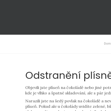
Domá
Odstranění plísně
Objevili jste plíseň na čokoládě nebo jiné pot
kde je vlhko a špatné skladování, ale s pár j
Narazili jste na šedý povlak na čokoládě a ne
plíseň. Pokud ale u čokolády uvidíte zelené, b