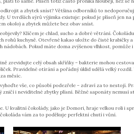
platí to samé. Plíseň totiž často proniká hlouběji, než se 
st odkrojit a zbytek sníst? Většina odborníků to nedoporučuj
. U tvrdších sýrů výjimka existuje: pokud je plíseň jen na
cm okolo) a zbytek můžete bez obav sníst.
 neobjevily? Klíčem je chlad, sucho a dobré větrání. Čokolá
ch rohů kuchyně. Otevřené kakao uložte do čisté krabičky 
h nádobách. Pokud máte doma zvýšenou vlhkost, pomůže i sá
avině zrevidujte celý obsah skříňky – bakterie mohou cest
liček. Pravidelné otírání a pořádný úklid udělá velký rozdíl.
za měsíc.
 vyhoďte vše, co působí podezřele – zdraví za to nestojí. 
zničí i neviditelné zbytky plísní. Běžné saponáty nemusí s
. U kvalitní čokolády, jako je Domori, hraje velkou roli i sp
okoláda vám za to poděkuje perfektní chutí i vůní.