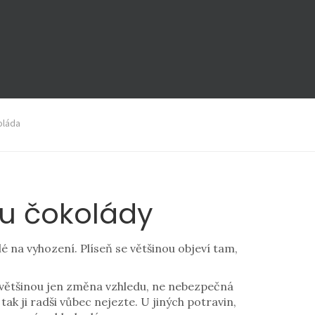
oláda
 u čokolády
lé na vyhození. Plíseň se většinou objeví tam,
je většinou jen změna vzhledu, ne nebezpečná
ak ji radši vůbec nejezte. U jiných potravin,