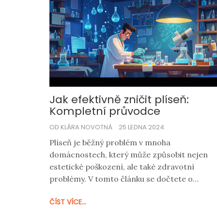
Jak efektivně zničit plíseň:
Kompletní průvodce
OD KLÁRA NOVOTNÁ
25 LEDNA 2024
Plíseň je běžný problém v mnoha
domácnostech, který může způsobit nejen
estetické poškození, ale také zdravotní
problémy. V tomto článku se dočtete o
různých metodách, jak plíseň účinně
ČÍST VÍCE...
odstranit, od domácích prostředků po
profesionální řešení. Prozkoumáme také