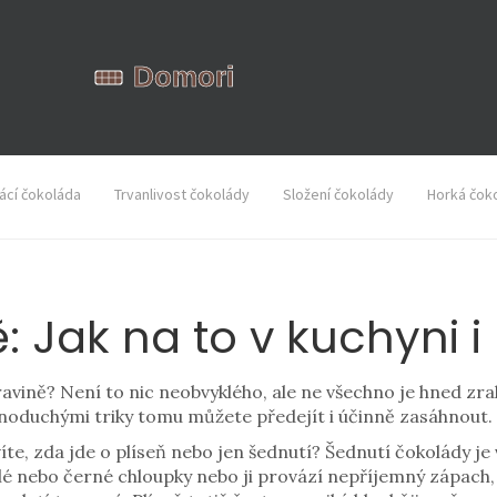
cí čokoláda
Trvanlivost čokolády
Složení čokolády
Horká čok
: Jak na to v kuchyni i
ravině? Není to nic neobvyklého, ale ne všechno je hned zra
ednoduchými triky tomu můžete předejít i účinně zasáhnout.
víte, zda jde o plíseň nebo jen šednutí? Šednutí čokolády 
ílé nebo černé chloupky nebo ji provází nepříjemný zápach, t