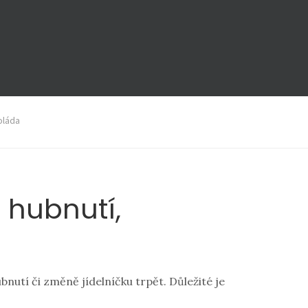
oláda
t hubnutí,
bnutí či změně jídelníčku trpět. Důležité je