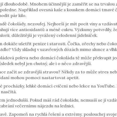
gují dlouhodobě. Mnohem účinnější je zaměřit se na trvalou 
lé dopoledne. Například ovesná kaše s kouskem domácí tmav
odit pár kilo.
dě čokolády, nezoufej. Nejhorší je mít pocit viny a vzdávat t
hují více antioxidantů a méně cukru. Výzkumy potvrdily, ž
orii, důležitější je vyvážený celodenní jídelníček.
m dokáže ušetřit peníze i starosti. Čočka, ořechy nebo čokol
avidlo? Vždy skladuj v uzavřených dózách mimo slunce a vlhk
ládová poleva nebo domácí čokoláda tě může překvapit jedn
sledek nebyl jen chutný, ale i o něco zdravější.
ace začít se zdravější stravou? Někdy za to může stres ne
ídaní mohou pomoci nastartovat apetit.
é procházky, lehké domácí cvičení nebo lekce na YouTube. Klíč
nasčítá.
m jednodušší. Pokud máš rád čokoládu, nemusíš se jí vzdáv
zabrání večernímu nájezdu na lednici.
avě. Zapomeň na rychlá řešení a extrémy, poslouchej svoje tě