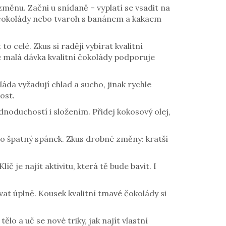
změnu. Začni u snídaně – vyplatí se vsadit na
é čokolády nebo tvaroh s banánem a kakaem
o celé. Zkus si raději vybírat kvalitní
e malá dávka kvalitní čokolády podporuje
áda vyžadují chlad a sucho, jinak rychle
ost.
oduchostí i složením. Přidej kokosový olej,
bo špatný spánek. Zkus drobné změny: kratší
 je najít aktivitu, která tě bude bavit. I
at úplně. Kousek kvalitní tmavé čokolády si
lo a uč se nové triky, jak najít vlastní