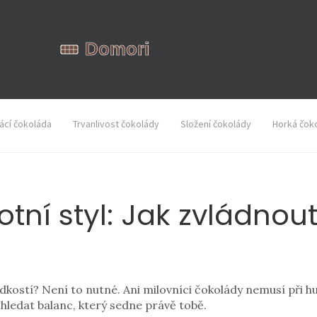
cí čokoláda
Trvanlivost čokolády
Složení čokolády
Horká čok
otní styl: Jak zvládnou
adkostí? Není to nutné. Ani milovníci čokolády nemusí při hu
hledat balanc, který sedne právě tobě.