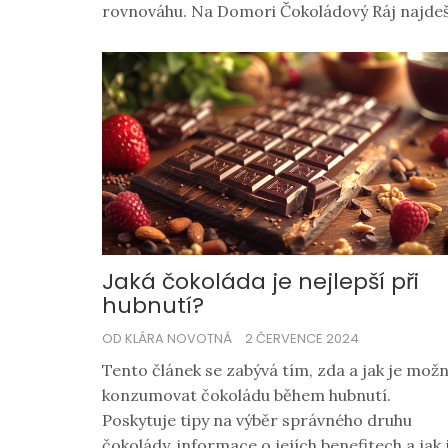
rovnováhu. Na Domori Čokoládový Ráj najdeš h
Jaká čokoláda je nejlepší při
hubnutí?
OD KLÁRA NOVOTNÁ
2 ČERVENCE 2024
Tento článek se zabývá tím, zda a jak je mož
konzumovat čokoládu během hubnutí.
Poskytuje tipy na výběr správného druhu
čokolády, informace o jejích benefitech a jak j