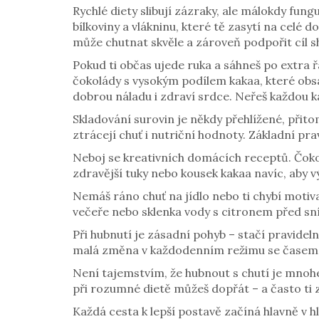
Rychlé diety slibují zázraky, ale málokdy fun
bílkoviny a vlákninu, které tě zasytí na ce
může chutnat skvěle a zároveň podpořit cíl sh
Pokud ti občas ujede ruka a sáhneš po extra řa
čokolády s vysokým podílem kakaa, které obsa
dobrou náladu i zdraví srdce. Neřeš každou kal
Skladování surovin je někdy přehlížené, přito
ztrácejí chuť i nutriční hodnoty. Základní pr
Neboj se kreativních domácích receptů. Čoko
zdravější tuky nebo kousek kakaa navíc, aby vý
Nemáš ráno chuť na jídlo nebo ti chybí motiv
večeře nebo sklenka vody s citronem před sn
Při hubnutí je zásadní pohyb – stačí pravideln
malá změna v každodenním režimu se časem 
Není tajemstvím, že hubnout s chutí je mnohe
při rozumné dietě můžeš dopřát – a často ti 
Každá cesta k lepší postavě začíná hlavně v hl