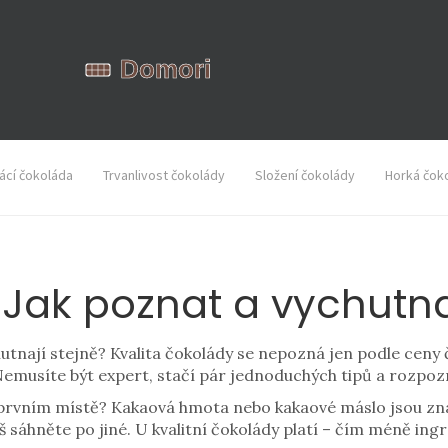
cí čokoláda
Trvanlivost čokolády
Složení čokolády
Horká čok
 Jak poznat a vychutna
chutnají stejně? Kvalita čokolády se nepozná jen podle ceny 
emusíte být expert, stačí pár jednoduchých tipů a rozpozn
 prvním místě? Kakaová hmota nebo kakaové máslo jsou zna
 sáhněte po jiné. U kvalitní čokolády platí – čím méně ingr