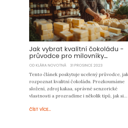
Jak vybrat kvalitní čokoládu -
průvodce pro milovníky
sladkostí
OD KLÁRA NOVOTNÁ
31 PROSINCE 2023
Tento článek poskytuje ucelený průvodce, ja
rozpoznat kvalitní čokoládu. Prozkoumáme
složení, zdroj kakaa, správné senzorické
vlastnosti a prozradíme i několik tipů, jak si
vybrat tu pravou čokoládu pro vaše chutě.
ČÍST VÍCE...
Poznáte rozdíly mezi jednotlivými typy a
dozvíte se, proč je kvalita čokolády tak
důležitá. Přečtěte si a zjistěte, jak se stát