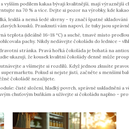
s vyšším podílem kakaa bývají kvalitnější, mají výraznější 
tujte na 70 % a více. Dejte si pozor na výrobky, kde kakao 
adká, lesklá a nemá šedé skvrny – ty značí špatné skladován
zlavých kousků. Prasknutí vám napoví, že tuky jsou správně
á teplota (ideálně 16–18 °C) a suché, tmavé místo prodlouž
ohlcovala pachy. Nikdy nedávejte čokoládu do lednice – vlhko
zdravotní stránka. Pravá hořká čokoláda je bohatá na antiox
tudie ukazují, že kousek kvalitní čokolády denně může pro
hutnávejte a všímejte si rozdílů. Když jednou zkusíte prav
 supermarketu. Pokud si nejste jistí, začněte s menšími b
ěžné čokoládě nezažijete.
oduše: čisté složení, hladký povrch, správné uskladnění a 
svým chuťovým buňkám a užívejte si čokoládu naplno – protož