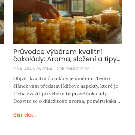
Průvodce výběrem kvalitní
čokolády: Aroma, složení a tipy
na výběr
OD KLÁRA NOVOTNÁ
2 PROSINCE 2023
k
Objvití kvalitní čokolády je uměním. Tento
článek vám představí klíčové aspekty, které je
třeba zvážit při výběru té pravé čokolády.
Dozvíte se o důležitosti aroma, poměru kakaa,
přísadách a zpracování, které čokoládu
ČÍST VÍCE...
formují. Ponoříme se do světa čokoládových
nuancí a odhalíme tipy, jak rozpoznat ty
prémiové kousky, které potěší nejen vaše