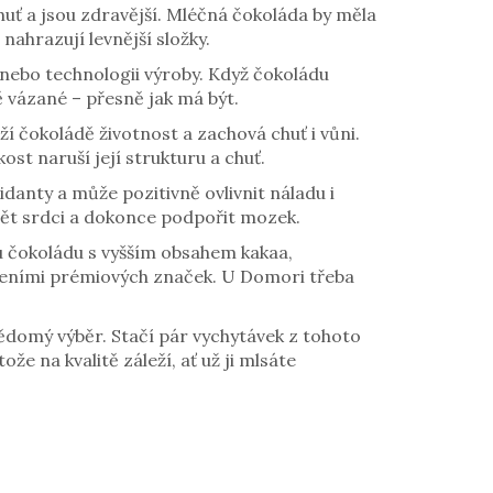
chuť a jsou zdravější. Mléčná čokoláda by měla
nahrazují levnější složky.
í nebo technologii výroby. Když čokoládu
 vázané – přesně jak má být.
í čokoládě životnost a zachová chuť i vůni.
st naruší její strukturu a chuť.
idanty a může pozitivně ovlivnit náladu i
spět srdci a dokonce podpořit mozek.
ou čokoládu s vyšším obsahem kakaa,
aleními prémiových značek. U Domori třeba
vědomý výběr. Stačí pár vychytávek z tohoto
e na kvalitě záleží, ať už ji mlsáte