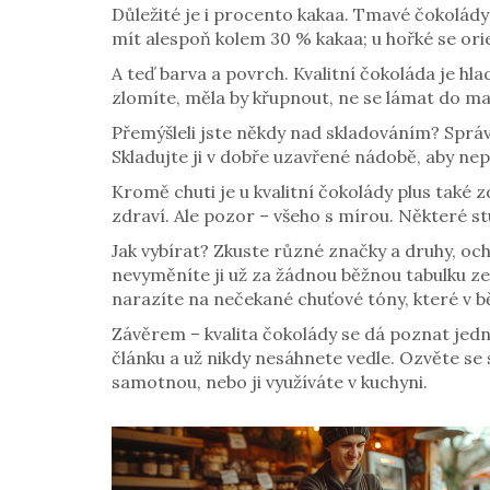
Důležité je i procento kakaa. Tmavé čokolády 
mít alespoň kolem 30 % kakaa; u hořké se orien
A teď barva a povrch. Kvalitní čokoláda je hl
zlomíte, měla by křupnout, ne se lámat do ma
Přemýšleli jste někdy nad skladováním? Správn
Skladujte ji v dobře uzavřené nádobě, aby nep
Kromě chuti je u kvalitní čokolády plus také 
zdraví. Ale pozor – všeho s mírou. Některé s
Jak vybírat? Zkuste různé značky a druhy, oc
nevyměníte ji už za žádnou běžnou tabulku ze
narazíte na nečekané chuťové tóny, které v b
Závěrem – kvalita čokolády se dá poznat jedn
článku a už nikdy nesáhnete vedle. Ozvěte se 
samotnou, nebo ji využíváte v kuchyni.