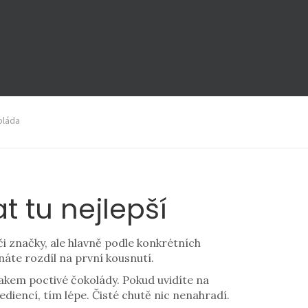
oláda
t tu nejlepší
či značky, ale hlavně podle konkrétních
áte rozdíl na první kousnutí.
kem poctivé čokolády. Pokud uvidíte na
ediencí, tím lépe. Čisté chutě nic nenahradí.