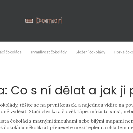
cí čokoláda
Trvanlivost čokolády
Složení čokolády
Horká čok
 Co s ní dělat a jak ji
okolády, těšíte se na první kousek, a najednou vidíte na pov
ádně vyděsit. Stačí chvilka a člověk tápe: můžu to sníst, n
pousta čokolád s matnými šmouhami nebo bílými mapami není 
dyž čokoládu několikrát přenesete mezi teplem a chladem neb