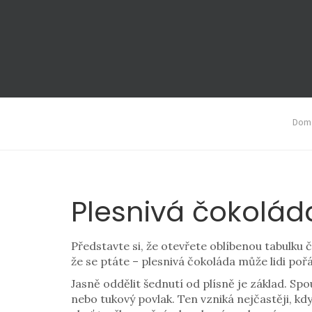
Domá
Plesnivá čokoláda:
Představte si, že otevřete oblíbenou tabulku č
že se ptáte – plesnivá čokoláda může lidi poř
Jasně oddělit šednutí od plísně je základ. S
nebo tukový povlak. Ten vzniká nejčastěji, k