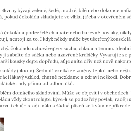
Skvrny bývají zelené, šedé, modré, bílé nebo dokonce nafia
, pokud čokoládu skladujete ve vlhku (třeba v otevřeném sáčku
má čokoláda podezřelé chlupaté nebo barevné povlaky, nikdy j
ují, nestojí za to. I když někdy může být ušetřený kousek lá
uchý: čokoládu uchovávejte v suchu, chladu a temnu. Ideál
y ji zabalte do sáčku nebo uzavřené krabičky. Vyvarujte se
arší kousky dejte dopředu, ať je sníte dřív než nově nakou
čokolády (bloom). Šednutí vzniká ze změny teplot nebo nešik
rácí lákavý vzhled, chutně nezklame a zdraví neškodí. Dobré
aktické rady přímo od odborníků.
lém domácího skladování. Může se objevit i v obchodech,
ádu vždy zkontrolujte, kýve-li se podezřelý povlak, raději
arvu i chuť – stačí málo a žádná plíseň se k vám nepřikrade