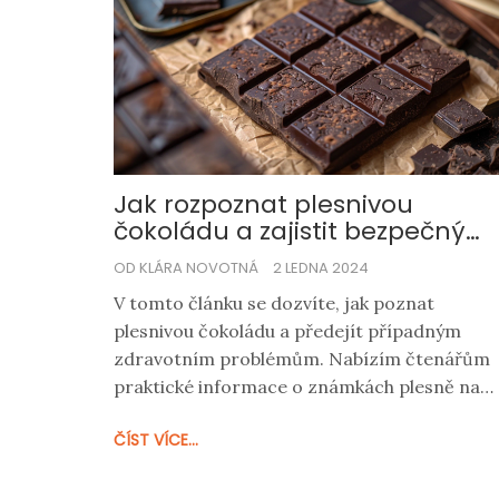
Jak rozpoznat plesnivou
čokoládu a zajistit bezpečný
počitek sladkošti
OD KLÁRA NOVOTNÁ
2 LEDNA 2024
V tomto článku se dozvíte, jak poznat
plesnivou čokoládu a předejít případným
zdravotním problémům. Nabízím čtenářům
praktické informace o známkách plesně na
čokoládě a tipy, jak udržovat čokoládu v
ČÍST VÍCE...
optimálním stavu. Objasním, proč čokoláda
plesniví a jak se tomu vyvarovat, aby vaše
chvíle s čokoládou byly vždy jen sladkým