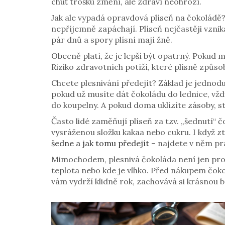
chuť trošku změní, ale zdraví neohrozí.
Jak ale vypadá opravdová plíseň na čokoládě? 
nepříjemně zapáchají. Plíseň nejčastěji vzniká
pár dnů a spory plísní mají žně.
Obecně platí, že je lepší být opatrný. Pokud 
Riziko zdravotních potíží, které plísně způsob
Chcete plesnivání předejít? Základ je jednod
pokud už musíte dát čokoládu do lednice, vžd
do koupelny. A pokud doma uklízíte zásoby, st
Často lidé zaměňují plíseň za tzv. „šednutí“ 
vysráženou složku kakaa nebo cukru. I když zt
šedne a jak tomu předejít
– najdete v něm pr
Mimochodem, plesnivá čokoláda není jen prob
teplota nebo kde je vlhko. Před nákupem čokol
vám vydrží klidně rok, zachovává si krásnou b