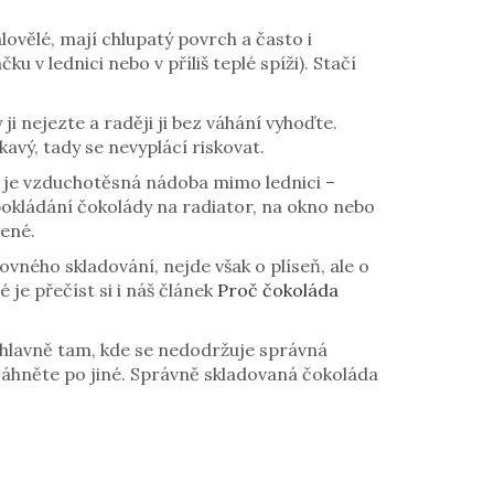
lovělé, mají chlupatý povrch a často i
 v lednici nebo v příliš teplé spíži). Stačí
i nejezte a raději ji bez váhání vyhoďte.
kavý, tady se nevyplácí riskovat.
ní je vzduchotěsná nádoba mimo lednici –
 pokládání čokolády na radiator, na okno nebo
pené.
ovného skladování, nejde však o plíseň, ale o
 je přečíst si i náš článek
Proč čokoláda
 hlavně tam, kde se nedodržuje správná
 sáhněte po jiné. Správně skladovaná čokoláda
.