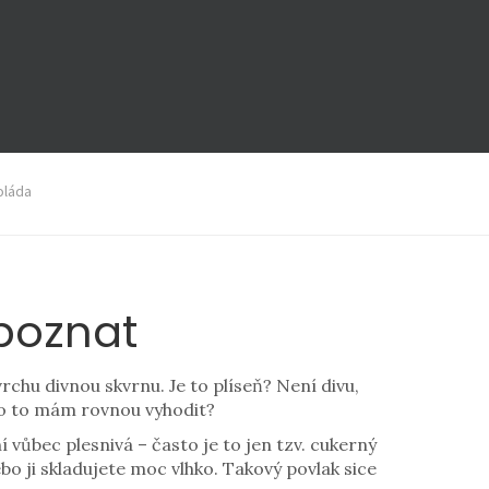
oláda
 poznat
rchu divnou skvrnu. Je to plíseň? Není divu,
ebo to mám rovnou vyhodit?
vůbec plesnivá – často je to jen tzv. cukerný
o ji skladujete moc vlhko. Takový povlak sice