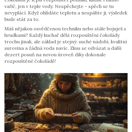
vařič, jen v teple vody. Nespěchejte – spěch se tu
nevyplácí. Když ohlídáte teplotu a nespálíte ji, výsledek
bude stát za to.
Máš nějakou osvědčenou techniku nebo stále bojuješ s
hrudkami? Každý kuchař dělá rozpouštění čokolády
trochu jinak, ale základ je stejný: suché nádobí, kvalitní
surovina a žádná voda navíc. Zkus se odvázat a další
dezert posuň na novou úroveň díky dokonale
rozpouštěné čokoládě!