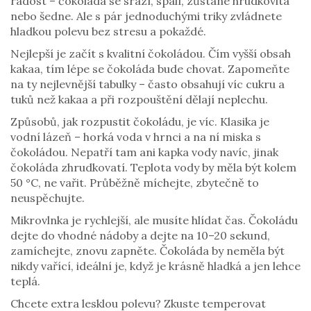
radost – čokoláda se srazí, spálí, zůstane hrudkovitá
nebo šedne. Ale s pár jednoduchými triky zvládnete
hladkou polevu bez stresu a pokaždé.
Nejlepší je začít s kvalitní čokoládou. Čím vyšší obsah
kakaa, tím lépe se čokoláda bude chovat. Zapomeňte
na ty nejlevnější tabulky – často obsahují víc cukru a
tuků než kakaa a při rozpouštění dělají neplechu.
Způsobů, jak rozpustit čokoládu, je víc. Klasika je
vodní lázeň – horká voda v hrnci a na ní miska s
čokoládou. Nepatří tam ani kapka vody navíc, jinak
čokoláda zhrudkovatí. Teplota vody by měla být kolem
50 °C, ne vařit. Průběžně míchejte, zbytečně to
neuspěchujte.
Mikrovlnka je rychlejší, ale musíte hlídat čas. Čokoládu
dejte do vhodné nádoby a dejte na 10–20 sekund,
zamíchejte, znovu zapněte. Čokoláda by neměla být
nikdy vařící, ideální je, když je krásně hladká a jen lehce
teplá.
Chcete extra lesklou polevu? Zkuste temperovat