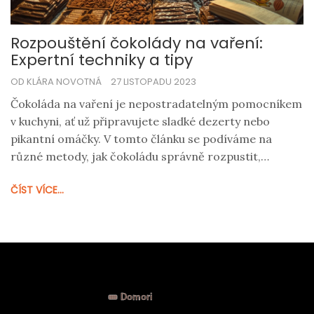
Rozpouštění čokolády na vaření:
Expertní techniky a tipy
OD KLÁRA NOVOTNÁ
27 LISTOPADU 2023
Čokoláda na vaření je nepostradatelným pomocníkem
v kuchyni, ať už připravujete sladké dezerty nebo
pikantní omáčky. V tomto článku se podíváme na
různé metody, jak čokoládu správně rozpustit,
abychom dosáhli perfektní konzistence bez
ČÍST VÍCE...
zbytečných nehod. Naučíme se, jak rozpoznat kvalitní
čokoládu a jaké triky použít, aby byl výsledný pokrm
nejen lahodný, ale i esteticky přitažlivý.