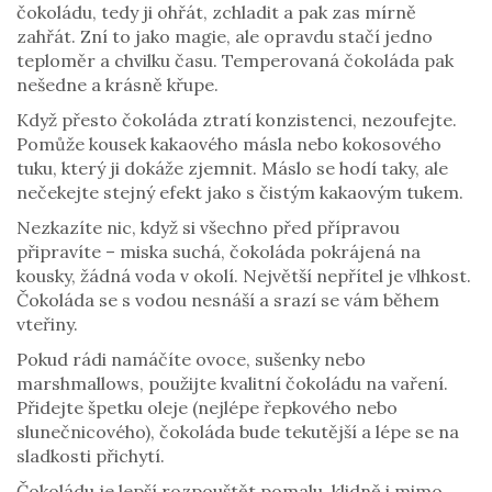
čokoládu, tedy ji ohřát, zchladit a pak zas mírně
zahřát. Zní to jako magie, ale opravdu stačí jedno
teploměr a chvilku času. Temperovaná čokoláda pak
nešedne a krásně křupe.
Když přesto čokoláda ztratí konzistenci, nezoufejte.
Pomůže kousek kakaového másla nebo kokosového
tuku, který ji dokáže zjemnit. Máslo se hodí taky, ale
nečekejte stejný efekt jako s čistým kakaovým tukem.
Nezkazíte nic, když si všechno před přípravou
připravíte – miska suchá, čokoláda pokrájená na
kousky, žádná voda v okolí. Největší nepřítel je vlhkost.
Čokoláda se s vodou nesnáší a srazí se vám během
vteřiny.
Pokud rádi namáčíte ovoce, sušenky nebo
marshmallows, použijte kvalitní čokoládu na vaření.
Přidejte špetku oleje (nejlépe řepkového nebo
slunečnicového), čokoláda bude tekutější a lépe se na
sladkosti přichytí.
Čokoládu je lepší rozpouštět pomalu, klidně i mimo