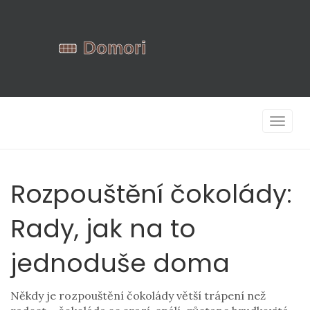
Zobrazi
navigac
Rozpouštění čokolády:
Rady, jak na to
jednoduše doma
Někdy je rozpouštění čokolády větší trápení než