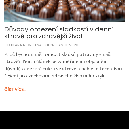
Důvody omezení sladkostí v denní
stravě pro zdravější život
OD KLÁRA NOVOTNÁ
31 PROSINCE 2023
Proč bychom měli omezit sladké potraviny v naší
stravě? Tento článek se zaměřuje na objasnění
důvodů omezení cukru ve stravě a nabízí alternativní
řešení pro zachování zdravého životního stylu.
Ukazuje, jak sladkosti ovlivňují naše tělo, jaký mají vliv
ČÍST VÍCE...
na naší psychiku a poskytuje tipy na to, jak si poradit s
chutí na sladké, aniž bychom si ublížili.