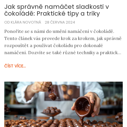
Jak správně namáčet sladkosti v
čokoládě: Praktické tipy a triky
OD KLÁRA NOVOTNÁ
28 ČERVNA 2024
Ponoříte se s námi do umění namáčení v čokoládě.
Tento článek vás provede krok za krokem, jak správně
rozpouštět a používat čokoládu pro dokonalé
namáčení. Dozvíte se také různé techniky a praktické
tipy pro dosažení profesionálního vzhledu a chuti.
ČÍST VÍCE...