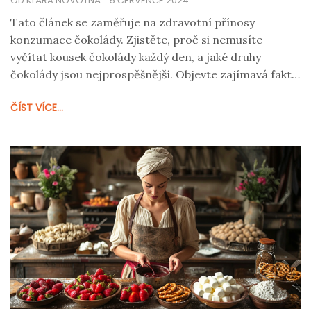
OD KLÁRA NOVOTNÁ
5 ČERVENCE 2024
Tato článek se zaměřuje na zdravotní přínosy
konzumace čokolády. Zjistěte, proč si nemusíte
vyčítat kousek čokolády každý den, a jaké druhy
čokolády jsou nejprospěšnější. Objevte zajímavá fakta
a tipy, jak čokoládu zařadit do zdravé výživy.
ČÍST VÍCE...