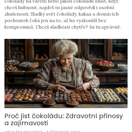
čokolády na vaření nebo jakou čokoládu sníst, když
chceš hubnout, najdeš tu jasné odpovědi i osobní
zkušenosti. Sladký svět čokolády, kakaa a domácích
pochoutek čeká jen na to, až ho vyzkoušíš bez
kompromisů. Chceš sladkosti chytře? Jsi tu správně.
Proč jíst čokoládu: Zdravotní přínosy
a zajímavosti