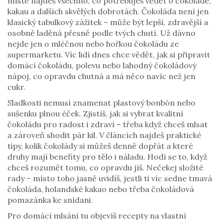
místě najdeš všechno, co potřebuješ vědět o čokoládě,
kakau a dalších skvělých dobrotách. Čokoláda není jen
klasický tabulkový zážitek – může být lepší, zdravější a
osobně laděná přesně podle tvých chutí. Už dávno
nejde jen o mléčnou nebo hořkou čokoládu ze
supermarketu. Víc lidí dnes chce vědět, jak si připravit
domácí čokoládu, polevu nebo lahodný čokoládový
nápoj, co opravdu chutná a má něco navíc než jen
cukr.
Sladkosti nemusí znamenat plastový bonbón nebo
sušenku plnou éček. Zjistíš, jak si vybrat kvalitní
čokoládu pro radost i zdraví – třeba když chceš mlsat
a zároveň shodit pár kil. V článcích najdeš praktické
tipy, kolik čokolády si můžeš denně dopřát a které
druhy mají benefity pro tělo i náladu. Hodí se to, když
chceš rozumět tomu, co opravdu jíš. Nečekej složité
rady – místo toho jasně uvidíš, jestli ti víc sedne tmavá
čokoláda, holandské kakao nebo třeba čokoládová
pomazánka ke snídani.
Pro domácí mlsání tu objevíš recepty na vlastní