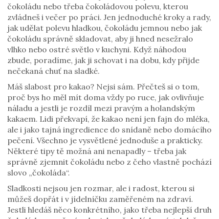
čokoládu nebo třeba čokoládovou polevu, kterou
zvládneš i večer po práci. Jen jednoduché kroky a rady,
jak udělat polevu hladkou, čokoládu jemnou nebo jak
čokoládu správně skladovat, aby ji hned nesežralo
vlhko nebo ostré světlo v kuchyni. Když náhodou
zbude, poradíme, jak ji schovat i na dobu, kdy přijde
nečekaná chuť na sladké.
Máš slabost pro kakao? Nejsi sám. Přečteš si o tom,
proč bys ho měl mít doma vždy po ruce, jak ovlivňuje
náladu a jestli je rozdíl mezi pravým a holandským
kakaem. Lidi překvapí, že kakao není jen fajn do mléka,
ale i jako tajná ingredience do snídaně nebo domácího
pečení. Všechno je vysvětlené jednoduše a prakticky.
Některé tipy tě možná ani nenapadly – třeba jak
správně zjemnit čokoládu nebo z čeho vlastně pochází
slovo „čokoláda“.
Sladkosti nejsou jen rozmar, ale i radost, kterou si
můžeš dopřát i v jídelníčku zaměřeném na zdraví.
Jestli hledáš něco konkrétního, jako třeba nejlepší druh