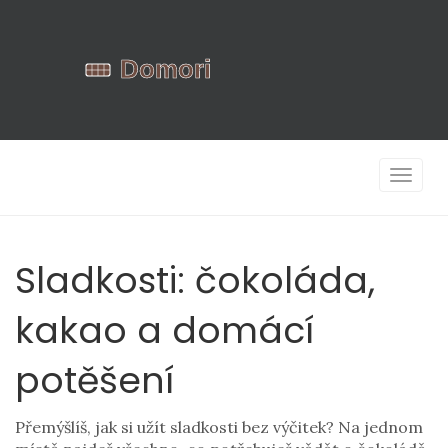
Zobrazi
navigac
Sladkosti: čokoláda,
kakao a domácí
potěšení
Přemýšlíš, jak si užít sladkosti bez výčitek? Na jednom