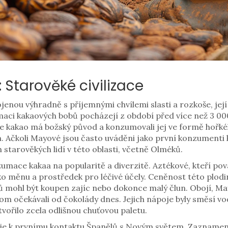
 Starověké civilizace
enou výhradně s příjemnými chvílemi slasti a rozkoše, její
aci kakaových bobů pocházejí z období před více než 3 000
 že kakao má božský původ a konzumovali jej ve formě hořké
h. Ačkoli Mayové jsou často uváděni jako první konzumenti 
h starověkých lidí v této oblasti, včetně Olméků.
mace kakaa na popularitě a diverzitě. Aztékové, kteří pov
jako měnu a prostředek pro léčivé účely. Ceněnost této plo
 mohl být koupen zajíc nebo dokonce malý člun. Obojí, Mayo
om očekávali od čokolády dnes. Jejich nápoje byly směsí vod
tvořilo zcela odlišnou chuťovou paletu.
uje k prvnímu kontaktu Španělů s Novým světem. Zaznamená