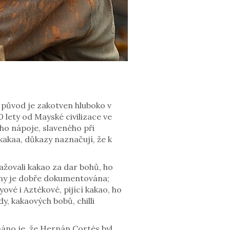
 původ je zakotven hluboko v
 lety od Mayské civilizace ve
ho nápoje, slaveného při
kakaa, důkazy naznačují, že k
ažovali kakao za dar bohů, ho
diny je dobře dokumentována;
vé i Aztékové, pijící kakao, ho
y, kakaových bobů, chilli
no je, že Hernán Cortés byl