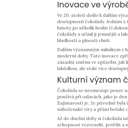
Inovace ve výrob
Ve 20. století došlo k dalším vý
dostupnosti čokolády. Jedním z 
hmoty po několik hodin či dokonc
čokolády a učinil ji jemnější a
hladkostí a plností chuti.
Dalším významným milníkem v his
moderní doby. Tato inovace zpř
zásadní změnu ve způsobu, jak l
lahůdkou, ale stále více dostup
Kulturní význam 
Čokoláda se neomezuje pouze na 
používá při oslavách, jako je den
Zajímavostí je, že původně byla
náboženské víry a přání božské 
Až do dnešní doby si čokoláda udr
schopnost rozveselit, potěšit a 