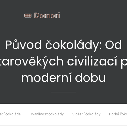
Původ čokolády: Od
tarověkých civilizací 
moderní dobu
cí čokoláda
Trvanlivost čokolády
Složení čokolády
Horká čok