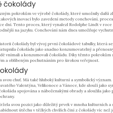
ě čokolády
razným pokrokům ve výrobě čokolády, které umožnily další zl
takových inovací bylo zavedení metody conchování, proces
e dní. Tento proces, který vynalezl Rodolphe Lindt v roce 1
 lahodnější na jazyku. Conchování nám dnes umožňuje vychut
torii čokolády byl vývoj první čokoládové tabulky, která s
ístupnila čokoládu jako snadno konzumovatelný a přenosn
idé vnímali a konzumovali čokoládu. Díky těmto pokrokům s
ným a oblíbeným pochutnáním pro širokou veřejnost.
čokolády
svou chuť. Má také hluboký kulturní a symbolický význam.
 svatého Valentýna, Velikonoce a Vánoce, kde slouží jako sy
 čokoláda spojována s náboženskými obrady a sloužila jako 
ochrany.
žela svou pozici jako důležitý prvek v mnoha kulturních a so
nabídnout útěchu v těžkých chvílích činí z čokolády víc než