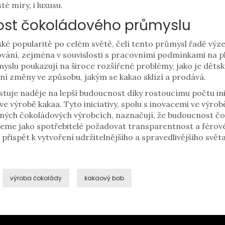
té míry, i luxusu.
ost čokoládového průmyslu
ké popularitě po celém světě, čelí tento průmysl řadě výzev
ování, zejména v souvislosti s pracovními podmínkami na p
myslu poukazují na široce rozšířené problémy, jako je děts
ní změny ve způsobu, jakým se kakao sklízí a prodává.
uje naděje na lepší budoucnost díky rostoucímu počtu in
ve výrobě kakaa. Tyto iniciativy, spolu s inovacemi ve výro
ených čokoládových výrobcích, naznačují, že budoucnost čo
eme jako spotřebitelé požadovat transparentnost a férov
řispět k vytvoření udržitelnějšího a spravedlivějšího svět
výroba čokolády
kakaový bob