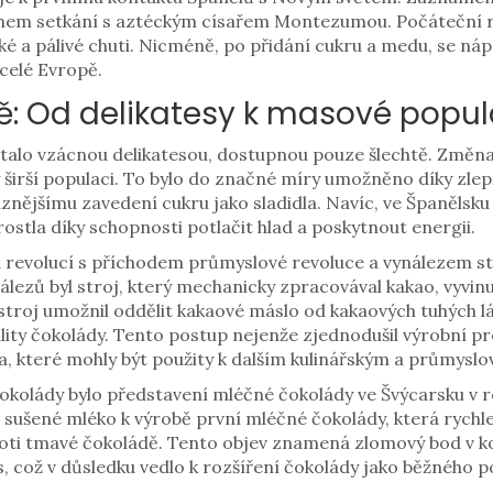
ěhem setkání s aztéckým císařem Montezumou. Počáteční 
ké a pálivé chuti. Nicméně, po přidání cukru a medu, se nápo
 celé Evropě.
ě: Od delikatesy k masové popu
talo vzácnou delikatesou, dostupnou pouze šlechtě. Změna
širší populaci. To bylo do značné míry umožněno díky zle
raznějšímu zavedení cukru jako sladidla. Navíc, ve Španělsk
rostla díky schopnosti potlačit hlad a poskytnout energii.
a revolucí s příchodem průmyslové revoluce a vynálezem s
álezů byl stroj, který mechanicky zpracovával kakao, vyvi
roj umožnil oddělit kakaové máslo od kakaových tuhých lát
lity čokolády. Tento postup nejenže zjednodušil výrobní pr
, které mohly být použity k dalším kulinářským a průmyslo
kolády bylo představení mléčné čokolády ve Švýcarsku v ro
i sušené mléko k výrobě první mléčné čokolády, která rychle
roti tmavé čokoládě. Tento objev znamená zlomový bod v 
s, což v důsledku vedlo k rozšíření čokolády jako běžného p