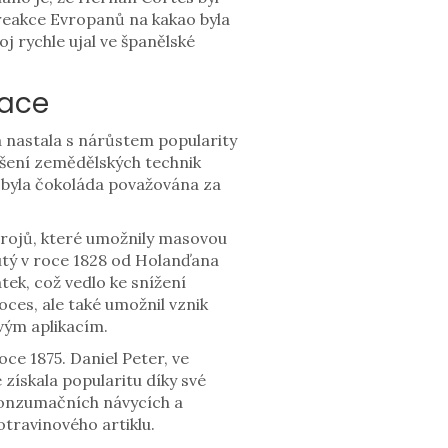
reakce Evropanů na kakao byla
j rychle ujal ve španělské
lace
 nastala s nárůstem popularity
pšení zemědělských technik
u byla čokoláda považována za
trojů, které umožnily masovou
nutý v roce 1828 od Holanďana
ek, což vedlo ke snížení
oces, ale také umožnil vznik
vým aplikacím.
ce 1875. Daniel Peter, ve
 získala popularitu díky své
konzumačních návycích a
otravinového artiklu.