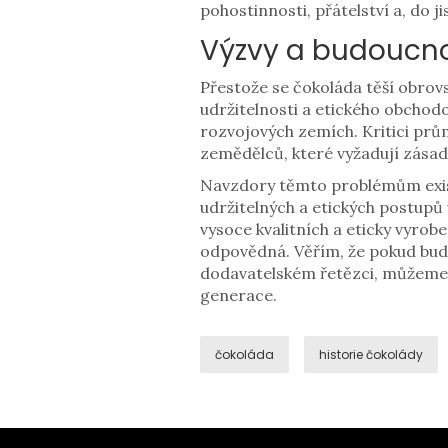
pohostinnosti, přátelství a, do jis
Výzvy a budoucn
Přestože se čokoláda těší obrovs
udržitelnosti a etického obchod
rozvojových zemích. Kritici prů
zemědělců, které vyžadují zásad
Navzdory těmto problémům exist
udržitelných a etických postupů 
vysoce kvalitních a eticky vyrob
odpovědná. Věřím, že pokud bud
dodavatelském řetězci, můžeme p
generace.
čokoláda
historie čokolády