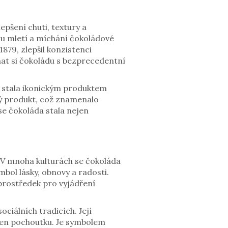
epšení chuti, textury a
u mletí a míchání čokoládové
879, zlepšil konzistenci
nat si čokoládu s bezprecedentní
e stala ikonickým produktem
ý produkt, což znamenalo
e čokoláda stala nejen
 V mnoha kulturách se čokoláda
mbol lásky, obnovy a radosti.
prostředek pro vyjádření
ciálních tradicích. Její
 jen pochoutku. Je symbolem