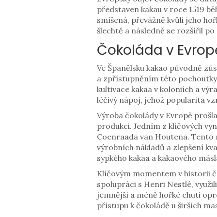
představen kakau v roce 1519 b
smíšená, převážně kvůli jeho hoř
šlechtě a následně se rozšířil po
Čokoláda v Evrop
Ve Španělsku kakao původně zůs
a zpřístupněním této pochoutky 
kultivace kakaa v koloniích a vý
léčivý nápoj, jehož popularita vz
Výroba čokolády v Evropě prošl
produkci. Jedním z klíčových vyn
Coenraada van Houtena. Tento st
výrobních nákladů a zlepšení kva
sypkého kakaa a kakaového másla
Klíčovým momentem v historii čo
spolupráci s Henri Nestlé, využil
jemnější a méně hořké chuti op
přístupu k čokoládě u širších ma