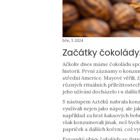
bře, 5 2024
Začátky čokolády:
Ačkoliv dnes máme čokoládu spoj
historii. První záznamy o konzum
střední Americe. Mayové věřili,
různých rituálních příležitostec
jeho užívání docházelo i u dalšíc
S nástupem Aztéků nabrala konzu
využívali nejen jako nápoj, ale 
například za hrst kakaových bobů
však konzumovali jinak, než bych
papriček a dalších koření, což vy
Evropský objev čokolády se dat