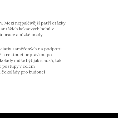
. Mezi nejpalčivější patří otázky
lantážích kakaových bobů v
ká práce a nízké mzdy
iciativ zaměřených na podporu
bě a rostoucí poptávkou po
kolády může být jak sladká, tak
é postupy v celém
a čokolády pro budoucí