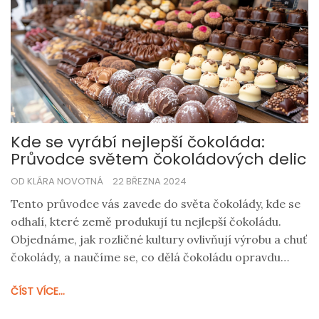
Kde se vyrábí nejlepší čokoláda:
Průvodce světem čokoládových delic
OD KLÁRA NOVOTNÁ
22 BŘEZNA 2024
Tento průvodce vás zavede do světa čokolády, kde se
odhalí, které země produkují tu nejlepší čokoládu.
Objednáme, jak rozličné kultury ovlivňují výrobu a chuť
čokolády, a naučíme se, co dělá čokoládu opravdu
výjimečnou. Objevte s námi místa, kde se rodí ty
ČÍST VÍCE...
nejlepší čokoládové pochoutky.