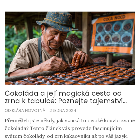
u těch nejlepších druhů. Konečně vám poradím, jak
čokoládu správně ochutnat a užít si její plnou chuť.
Čokoláda a její magická cesta od
zrna k tabulce: Poznejte tajemství
čokoládového nebe
OD KLÁRA NOVOTNÁ
2 LEDNA 2024
Přemýšleli jste někdy, jak vzniká to divoké kouzlo zvané
čokoláda? Tento článek vás provede fascinujícím
světem čokolády, od zrn kakaovníku až po váš jazyk.