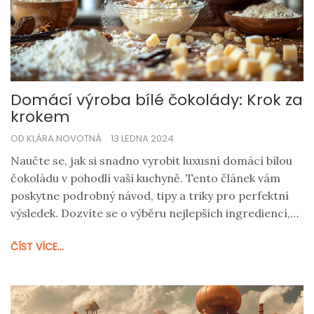
Domácí výroba bílé čokolády: Krok za
krokem
OD KLÁRA NOVOTNÁ
13 LEDNA 2024
Naučte se, jak si snadno vyrobit luxusní domácí bílou
čokoládu v pohodlí vaší kuchyně. Tento článek vám
poskytne podrobný návod, tipy a triky pro perfektní
výsledek. Dozvíte se o výběru nejlepších ingrediencí,
správném postupu a zajímavostech, které vám při
ČÍST VÍCE...
výrobě bílé čokolády pomohou. Připravte si lahodnou a
kvalitní bílou čokoládu jako z čokoládovny, a to vše z
pohodlí domova!