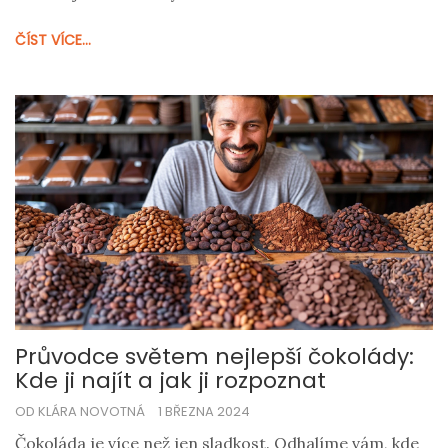
oblíbeném pochutnání, včetně změn ve způsobu
ČÍST VÍCE...
konzumace, technologického pokroku ve výrobě a
kulturního významu čokolády v různých obdobích.
Pozor je věnován i současným trendům a výzvám,
které čokoládový průmysl čelí.
Průvodce světem nejlepší čokolády:
Kde ji najít a jak ji rozpoznat
OD KLÁRA NOVOTNÁ
1 BŘEZNA 2024
Čokoláda je více než jen sladkost. Odhalíme vám, kde