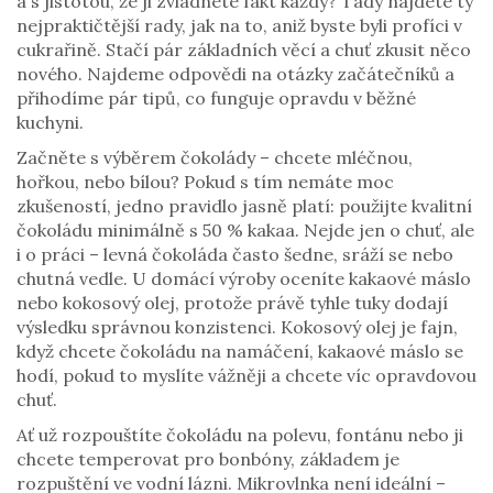
a s jistotou, že ji zvládnete fakt každý? Tady najdete ty
nejpraktičtější rady, jak na to, aniž byste byli profíci v
cukrařině. Stačí pár základních věcí a chuť zkusit něco
nového. Najdeme odpovědi na otázky začátečníků a
přihodíme pár tipů, co funguje opravdu v běžné
kuchyni.
Začněte s výběrem čokolády – chcete mléčnou,
hořkou, nebo bílou? Pokud s tím nemáte moc
zkušeností, jedno pravidlo jasně platí: použijte kvalitní
čokoládu minimálně s 50 % kakaa. Nejde jen o chuť, ale
i o práci – levná čokoláda často šedne, sráží se nebo
chutná vedle. U domácí výroby oceníte kakaové máslo
nebo kokosový olej, protože právě tyhle tuky dodají
výsledku správnou konzistenci. Kokosový olej je fajn,
když chcete čokoládu na namáčení, kakaové máslo se
hodí, pokud to myslíte vážněji a chcete víc opravdovou
chuť.
Ať už rozpouštíte čokoládu na polevu, fontánu nebo ji
chcete temperovat pro bonbóny, základem je
rozpuštění ve vodní lázni. Mikrovlnka není ideální –