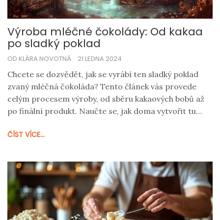
Výroba mléčné čokolády: Od kakaa
po sladký poklad
OD KLÁRA NOVOTNÁ
21 LEDNA 2024
Chcete se dozvědět, jak se vyrábí ten sladký poklad
zvaný mléčná čokoláda? Tento článek vás provede
celým procesem výroby, od sběru kakaových bobů až
po finální produkt. Naučte se, jak doma vytvořit tu
nejlahodnější čokoládu a objevte zajímavá fakta i
ČÍST VÍCE...
užitečné tipy, které vám pomohou pochopit tento
výjimečný pochutnávací zážitek.