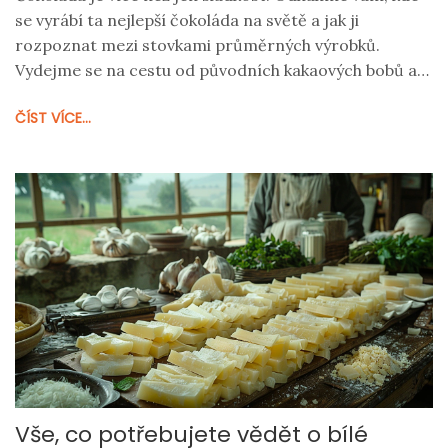
se vyrábí ta nejlepší čokoláda na světě a jak ji
rozpoznat mezi stovkami průměrných výrobků.
Vydejme se na cestu od původních kakaových bobů až
po dokonalé pralinky. Poradíme vám, jak čokoládu
ČÍST VÍCE...
ochutnávat a jaké značky hledat. Příběh nejlepší
čokolády je plný vášně, tradice a ruční práce.
Připravte své chuťové pohárky na nezapomenutelnou
cestu.
Vše, co potřebujete vědět o bílé