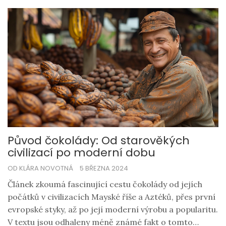
Původ čokolády: Od starověkých
civilizací po moderní dobu
OD KLÁRA NOVOTNÁ
5 BŘEZNA 2024
Článek zkoumá fascinující cestu čokolády od jejích
počátků v civilizacích Mayské říše a Aztéků, přes první
evropské styky, až po její moderní výrobu a popularitu.
V textu jsou odhaleny méně známé fakt o tomto