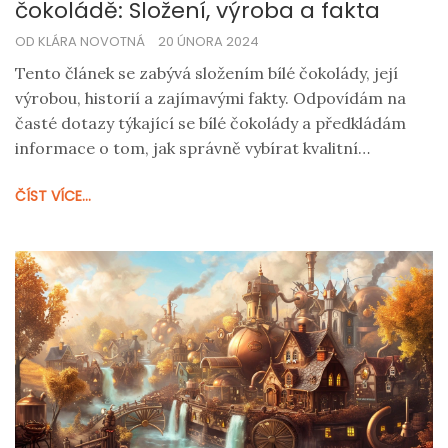
čokoládě: Složení, výroba a fakta
OD KLÁRA NOVOTNÁ
20 ÚNORA 2024
Tento článek se zabývá složením bílé čokolády, její
výrobou, historií a zajímavými fakty. Odpovídám na
časté dotazy týkající se bílé čokolády a předkládám
informace o tom, jak správně vybírat kvalitní
čokoládu. Nabízím také tipy na použití bílé čokolády v
ČÍST VÍCE...
kuchyni.