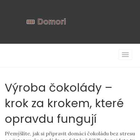
Zobrazi
navigac
Výroba čokolády –
krok za krokem, které
opravdu fungují
Přemýšlíte, jak si připravit domácí čokoládu bez stresu