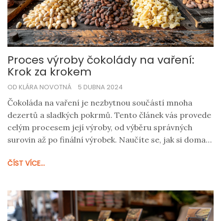
Proces výroby čokolády na vaření:
Krok za krokem
OD KLÁRA NOVOTNÁ
5 DUBNA 2024
Čokoláda na vaření je nezbytnou součástí mnoha
dezertů a sladkých pokrmů. Tento článek vás provede
celým procesem její výroby, od výběru správných
surovin až po finální výrobek. Naučíte se, jak si doma
vyrobit kvalitní čokoládu na vaření, která bude
ČÍST VÍCE...
základem vašich kulinárních dobrodružství. Budete
mít příležitost poznat zajímavé fakty a tipy, díky
kterým bude vaše domácí čokoláda neodolatelná.