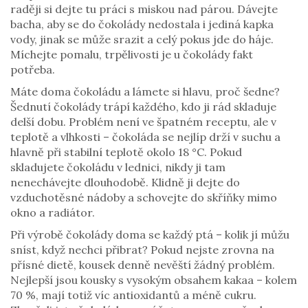
raději si dejte tu práci s miskou nad párou. Dávejte
bacha, aby se do čokolády nedostala i jediná kapka
vody, jinak se může srazit a celý pokus jde do háje.
Míchejte pomalu, trpělivosti je u čokolády fakt
potřeba.
Máte doma čokoládu a lámete si hlavu, proč šedne?
Šednutí čokolády trápí každého, kdo ji rád skladuje
delší dobu. Problém není ve špatném receptu, ale v
teplotě a vlhkosti – čokoláda se nejlíp drží v suchu a
hlavně při stabilní teplotě okolo 18 °C. Pokud
skladujete čokoládu v lednici, nikdy ji tam
nenechávejte dlouhodobě. Klidně ji dejte do
vzduchotěsné nádoby a schovejte do skříňky mimo
okno a radiátor.
Při výrobě čokolády doma se každý ptá – kolik jí můžu
sníst, když nechci přibrat? Pokud nejste zrovna na
přísné dietě, kousek denně nevěští žádný problém.
Nejlepší jsou kousky s vysokým obsahem kakaa – kolem
70 %, mají totiž víc antioxidantů a méně cukru.