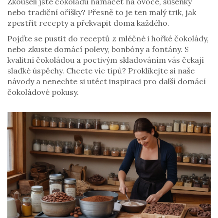
Zkoušeli jste čokoládu namáčet na ovoce, sušenky
nebo tradiční oříšky? Přesně to je ten malý trik, jak
zpestřit recepty a překvapit doma každého.
Pojďte se pustit do receptů z mléčné i hořké čokolády,
nebo zkuste domácí polevy, bonbóny a fontány. S
kvalitní čokoládou a poctivým skladováním vás čekají
sladké úspěchy. Chcete víc tipů? Proklikejte si naše
návody a nenechte si utéct inspiraci pro další domácí
čokoládové pokusy.