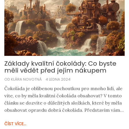
Základy kvalitní čokolády: Co byste
měli vědět před jejím nákupem
OD KLÁRA NOVOTNÁ
4 LEDNA 2024
Čokoláda je oblíbenou pochoutkou pro mnoho lidí, ale
víte, co by měla kvalitní čokoláda obsahovat? V tomto
článku se dozvíte o důležitých složkách, které by měla
obsahovat opravdu dobrá čokoláda. Představím vám
klíčové ingredience, proces výroby a mléčnou
ČÍST VÍCE...
čokoládu a s ustředním tématem zůstaneme striktně