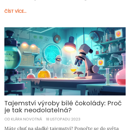
čokolády a vysvětluje, jak jsou vybrány a zpracovány k
ČÍST VÍCE...
tomu, aby se staly tím kouzelným, rozplývajícím se
kouskem štěstí na jazyku.
Tajemství výroby bílé čokolády: Proč
je tak neodolatelná?
OD KLÁRA NOVOTNÁ
18 LISTOPADU 2023
Máte chuť na sladké tajemství? Ponořte se do světa