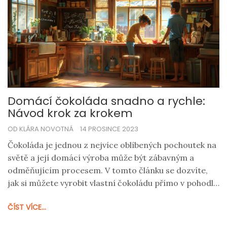
Domácí čokoláda snadno a rychle:
Návod krok za krokem
OD KLÁRA NOVOTNÁ
14 PROSINCE 2023
Čokoláda je jednou z nejvíce oblíbených pochoutek na
světě a její domácí výroba může být zábavným a
odměňujícím procesem. V tomto článku se dozvíte,
jak si můžete vyrobit vlastní čokoládu přímo v pohodlí
vaší kuchyně. Ponoříme se do selekce surovin,
ČÍST VÍCE...
temperování čokolády a dalších důležitých kroků
potřebných k vytvoření této lahodné dobroty.