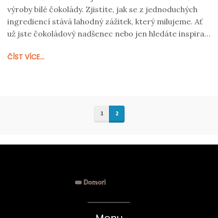
výroby bílé čokolády. Zjistíte, jak se z jednoduchých
ingrediencí stává lahodný zážitek, který milujeme. Ať
už jste čokoládový nadšenec nebo jen hledáte inspiraci
na sladké vaření, tento článek vás provede krok za
ČÍST VÍCE...
krokem tím, jak se dělá bílá čokoláda a jak ji můžete
zařadit do svých kulinářských výtvorů.
1
2