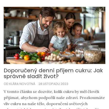
temperovat čokoládu a přidáme spoustu dalších
užitečných rad pro vaše cukrářské dobrodružství.
Doporučený denní příjem cukru: Jak
správně sladit život?
OD KLÁRA NOVOTNÁ
28 LISTOPADU 2023
V tomto článku se dozvíte, kolik cukru by měl člověk
přijímat, abychom podpořili naše zdraví. Prozkoumáte
vliv cukru na naše tělo, doporučení světových