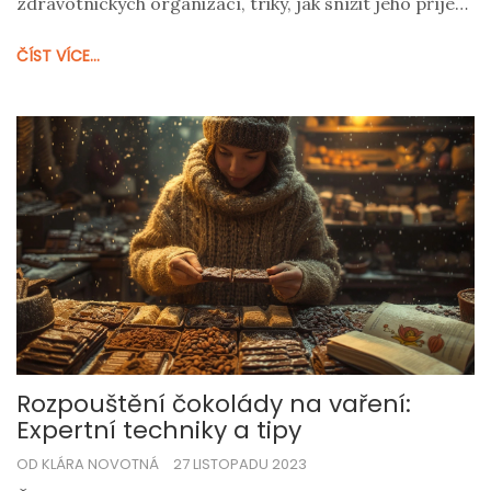
zdravotnických organizací, triky, jak snížit jeho příjem
a náhrady cukru pro sladké chutě. Nakonec zjistíte i
ČÍST VÍCE...
něco o skrytých cukrech v našich oblíbených
potravinách.
Rozpouštění čokolády na vaření:
Expertní techniky a tipy
OD KLÁRA NOVOTNÁ
27 LISTOPADU 2023