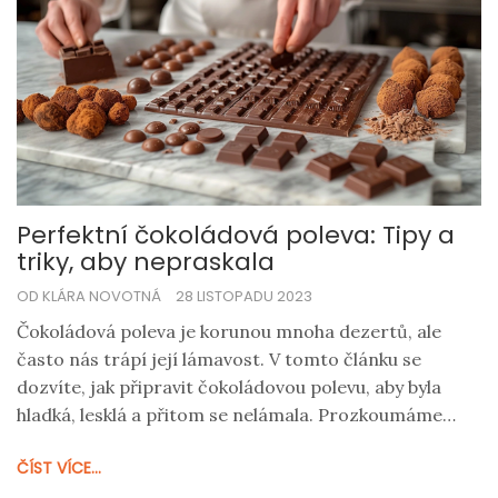
Perfektní čokoládová poleva: Tipy a
triky, aby nepraskala
OD KLÁRA NOVOTNÁ
28 LISTOPADU 2023
Čokoládová poleva je korunou mnoha dezertů, ale
často nás trápí její lámavost. V tomto článku se
dozvíte, jak připravit čokoládovou polevu, aby byla
hladká, lesklá a přitom se nelámala. Prozkoumáme
různé metody a ingredience, které zajistí, že vaše
ČÍST VÍCE...
poleva bude vždy dokonalá. Naučíme vás, jak správně