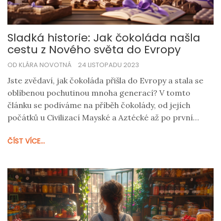
Sladká historie: Jak čokoláda našla
cestu z Nového světa do Evropy
OD KLÁRA NOVOTNÁ
24 LISTOPADU 2023
Jste zvědaví, jak čokoláda přišla do Evropy a stala se
oblíbenou pochutinou mnoha generací? V tomto
článku se podíváme na příběh čokolády, od jejích
počátků u Civilizací Mayské a Aztécké až po první
krůčky na evropské půdě. Prozkoumáme klíčové
ČÍST VÍCE...
postavy a události, které umožnily tomuto lahodnému
objevu obohatit naše chuťové buňky.