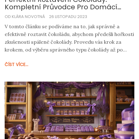
Kompletní Průvodce Pro Domácí
Pekaře
OD KLÁRA NOVOTNÁ
26 LISTOPADU 2023
V tomto článku se podíváme na to, jak správně a
efektivně roztavit čokoládu, abychom předešli hořkosti
zkušenosti spálené čokolády. Provedu vás krok za
krokem, od výběru správného typu čokolády až po
využití různých technik roztavení, které zajistí
ČÍST VÍCE...
dokonale hladký výsledek. Bude zde spousta tipů a
triků, které využijete při vašem dalším pekařském
dobrodružství.