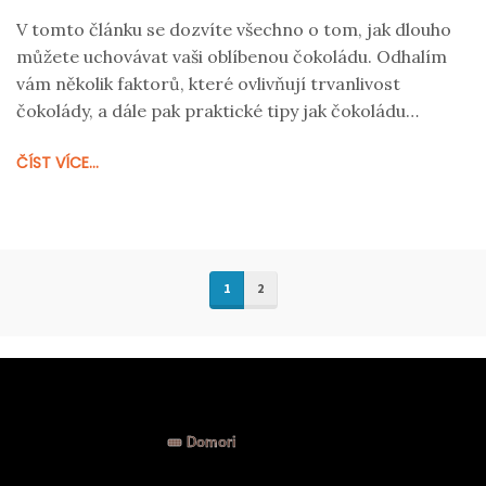
V tomto článku se dozvíte všechno o tom, jak dlouho
můžete uchovávat vaši oblíbenou čokoládu. Odhalím
vám několik faktorů, které ovlivňují trvanlivost
čokolády, a dále pak praktické tipy jak čokoládu
správně skladovat. Zjistíte, jak rozlišit, zda je čokoláda
ČÍST VÍCE...
ještě dobrá a jak maximalizovat její životnost. Navíc
vás seznámím s tím, jak jsou na tom různé typy
čokolád z pohledu trvanlivosti.
1
2