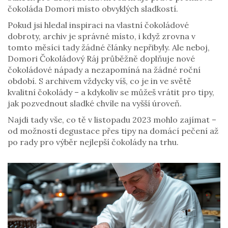
čokoláda Domori místo obvyklých sladkostí.
Pokud jsi hledal inspiraci na vlastní čokoládové
dobroty, archiv je správné místo, i když zrovna v
tomto měsíci tady žádné články nepřibyly. Ale neboj,
Domori Čokoládový Ráj průběžně doplňuje nové
čokoládové nápady a nezapomíná na žádné roční
období. S archivem vždycky víš, co je in ve světě
kvalitní čokolády – a kdykoliv se můžeš vrátit pro tipy,
jak pozvednout sladké chvíle na vyšší úroveň.
Najdi tady vše, co tě v listopadu 2023 mohlo zajímat –
od možností degustace přes tipy na domácí pečení až
po rady pro výběr nejlepší čokolády na trhu.