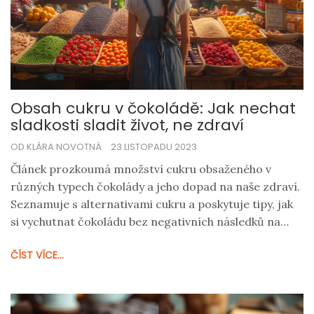
Obsah cukru v čokoládě: Jak nechat
sladkosti sladit život, ne zdraví
OD KLÁRA NOVOTNÁ
23 LISTOPADU 2023
Článek prozkoumá množství cukru obsaženého v
různých typech čokolády a jeho dopad na naše zdraví.
Seznamuje s alternativami cukru a poskytuje tipy, jak
si vychutnat čokoládu bez negativních následků na
zdraví. Pozornost je také věnována porozumění
ČÍST VÍCE...
etiketám a důležitosti míry konzumace čokolády.