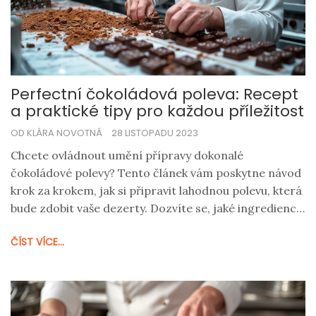
Perfectní čokoládová poleva: Recept
a praktické tipy pro každou příležitost
OD KLÁRA NOVOTNÁ
28 LISTOPADU 2023
Chcete ovládnout umění přípravy dokonalé
čokoládové polevy? Tento článek vám poskytne návod
krok za krokem, jak si připravit lahodnou polevu, která
bude zdobit vaše dezerty. Dozvíte se, jaké ingredience
potřebujete a jak je správně kombinovat. Navíc
ČÍST VÍCE...
přidám několik tipů, jak polevu upravit podle svého
gusta a zajímavosti, které možná neznáte.