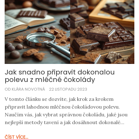
Jak snadno připravit dokonalou
polevu z mléčné čokolády
OD KLÁRA NOVOTNÁ
22 LISTOPADU 2023
V tomto článku se dozvíte, jak krok za krokem
připravit lahodnou mléčnou čokoládovou polevu.
Naučím vás, jak vybrat správnou čokoládu, jaké jsou
nejlepší metody tavení a jak dosáhnout dokonalé
konzistence. Dále získáte tipy na to, jak vylepšit polevu
ČÍST VÍCE...
a jak ji použít na různé dezerty. Okoření to vaše