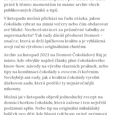
právě k těmto momentům tu máme archiv všech
publikovaných článků a tipů.
V listopadu možná přichází na řadu otázka, jakou
čokoládu vybrat na zimní večery nebo čím obdarovat
své blízké. Nechceš utrácet za průměrné tabulky ze
supermarketu? Tak tady dáváš přednost Domori –
značce, která si drží špičkovou kvalitu a je vyhlášená
svojí ruční výrobou i originálními chutěmi.
Archiv za listopad 2023 na Domori Čokoládový Ráj je
místo, kde obvykle najdeš články plné čokoládového
know-how, návody na výrobu vlastních pralinek, nebo
tipy na kombinaci čokolády s ovocem či kořením.
Nechybějí ani rady, jak z kvalitní čokolády vyrobit
dárkovou sadu, která potěší i ty nejnáročnější
mlsouny.
Možná jsi v listopadu objevil jednoduchý recept na
domácí horkou čokoládu, která zažene i ten největší
podzimní splín. Nebo tip na originální mikulášský
balíček pro děti, kde hlavní roli hraje právě prémiová