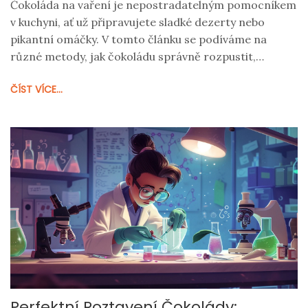
Čokoláda na vaření je nepostradatelným pomocníkem
v kuchyni, ať už připravujete sladké dezerty nebo
pikantní omáčky. V tomto článku se podíváme na
různé metody, jak čokoládu správně rozpustit,
abychom dosáhli perfektní konzistence bez
ČÍST VÍCE...
zbytečných nehod. Naučíme se, jak rozpoznat kvalitní
čokoládu a jaké triky použít, aby byl výsledný pokrm
nejen lahodný, ale i esteticky přitažlivý.
Perfektní Roztavení Čokolády: