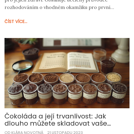
rozhodováním o vhodném okamžiku pro první
čokoládové dobrodružství, zahrnuje tipy pro zdravější
ČÍST VÍCE...
čokoládové varianty a radí, jak může čokoláda ovlivnit
zdraví dětí.
Čokoláda a její trvanlivost: Jak
dlouho můžete skladovat vaše
sladké pokušení?
OD KLÁRA NOVOTNÁ
21 LISTOPADU 2023