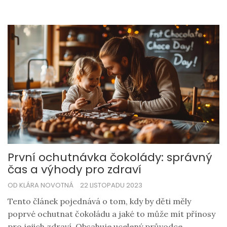
pečení a učiní každou sladkou chvilku ještě
neodolatelnější.
První ochutnávka čokolády: správný
čas a výhody pro zdraví
OD KLÁRA NOVOTNÁ
22 LISTOPADU 2023
Tento článek pojednává o tom, kdy by děti měly
poprvé ochutnat čokoládu a jaké to může mít přínosy
pro jejich zdraví. Obsahuje ucelený průvodce