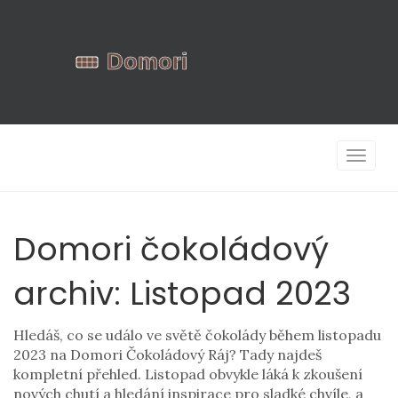
Zobrazi
navigac
Domori čokoládový
archiv: Listopad 2023
Hledáš, co se událo ve světě čokolády během listopadu
2023 na Domori Čokoládový Ráj? Tady najdeš
kompletní přehled. Listopad obvykle láká k zkoušení
nových chutí a hledání inspirace pro sladké chvíle, a