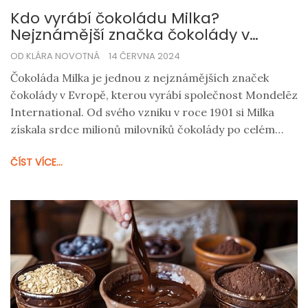
Kdo vyrábí čokoládu Milka?
Nejznámější značka čokolády v
Evropě
OD KLÁRA NOVOTNÁ
14 ČERVNA 2024
Čokoláda Milka je jednou z nejznámějších značek
čokolády v Evropě, kterou vyrábí společnost Mondelēz
International. Od svého vzniku v roce 1901 si Milka
získala srdce milionů milovníků čokolády po celém
světě. Článek se zaměřuje na historii značky, proces
ČÍST VÍCE...
výroby a zajímavosti spojené s produkcí této
populární čokolády.