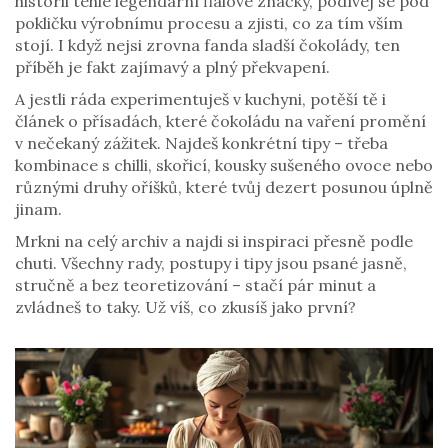
historii téhle legendární fialové značky, podívej se pod
pokličku výrobnímu procesu a zjisti, co za tím vším
stojí. I když nejsi zrovna fanda sladší čokolády, ten
příběh je fakt zajímavý a plný překvapení.
A jestli ráda experimentuješ v kuchyni, potěší tě i
článek o přísadách, které čokoládu na vaření promění
v nečekaný zážitek. Najdeš konkrétní tipy – třeba
kombinace s chilli, skořicí, kousky sušeného ovoce nebo
různými druhy oříšků, které tvůj dezert posunou úplně
jinam.
Mrkni na celý archiv a najdi si inspiraci přesně podle
chuti. Všechny rady, postupy i tipy jsou psané jasně,
stručně a bez teoretizování – stačí pár minut a
zvládneš to taky. Už víš, co zkusíš jako první?