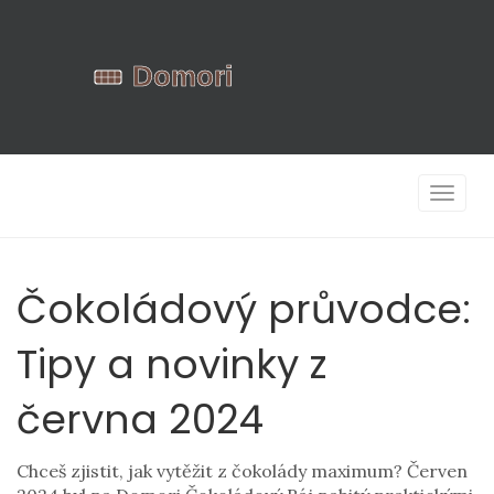
Zobrazi
navigac
Čokoládový průvodce:
Tipy a novinky z
června 2024
Chceš zjistit, jak vytěžit z čokolády maximum? Červen