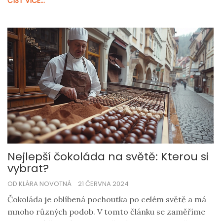
ČÍST VÍCE...
hořkou čokoládou.
Nejlepší čokoláda na světě: Kterou si
vybrat?
OD KLÁRA NOVOTNÁ
21 ČERVNA 2024
Čokoláda je oblíbená pochoutka po celém světě a má
mnoho různých podob. V tomto článku se zaměříme