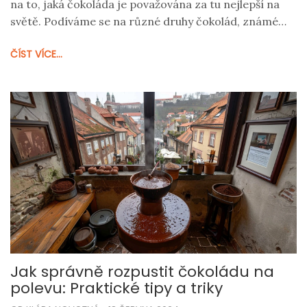
na to, jaká čokoláda je považována za tu nejlepší na
světě. Podíváme se na různé druhy čokolád, známé
značky a také vám poradíme, jak si vybrat tu pravou
ČÍST VÍCE...
čokoládu pro vás.
Jak správně rozpustit čokoládu na
polevu: Praktické tipy a triky