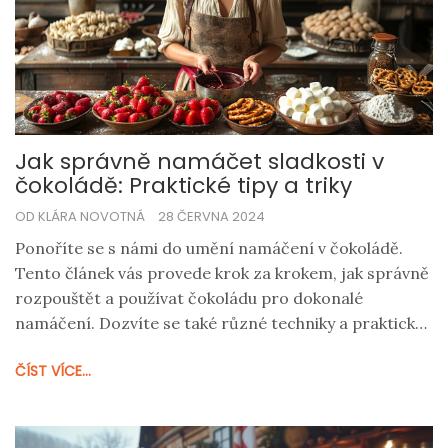
Jak správně namáčet sladkosti v
čokoládě: Praktické tipy a triky
OD KLÁRA NOVOTNÁ
28 ČERVNA 2024
Ponoříte se s námi do umění namáčení v čokoládě.
Tento článek vás provede krok za krokem, jak správně
rozpouštět a používat čokoládu pro dokonalé
namáčení. Dozvíte se také různé techniky a praktické
tipy pro dosažení profesionálního vzhledu a chuti.
ČÍST VÍCE...