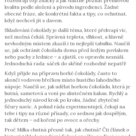
rozebírají top značky a jak vlastně poznat prémiovou
kvalitu podle složení a původu ingrediencí. Žádné
obecné fráze, ale konkrétní fakta a tipy, co ochutnat,
když nechceš jít s davem.
Skladování čokolády je další téma, které překvapí víc,
než možná čekáš. Správná teplota, vlhkost, a hlavně
nevhodným místem zkazíš i tu nejlepší tabulku. Naučíš
se, jak ochránit čokoládu doma před šedým povlakem
nebo pachy z lednice – a zjistíš, co opravdu nesnáší.
Jednoduchá rada: sáček do skříně rozhodně nepatří!
Když přijde na přípravu horké čokolády, často to
skončí vodovou břečkou místo hustého lahodného
nápoje. Naučíš se, jak udělat horkou čokoládu, která je
hutná, sametová a voní po skutečném kakau. Rychlý a
jednoduchý návod krok po kroku, žádné zbytečné
fičury navíc. A pokud ráda experimentuješ, čekají na
tebe i tipy na různé přísady, co sednou jak dospělým,
tak dětem – od koření po ovoce a ořechy.
Proč Milka chutná přesně tak, jak chutná? Čti článek o