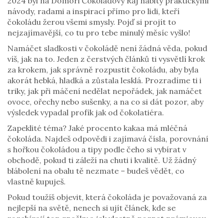
2024 byl na Domori Čokoládový Ráj nabitý praktickými
návody, radami a inspirací přímo pro lidi, kteří
čokoládu žerou všemi smysly. Pojď si projít to
nejzajímavější, co tu pro tebe minulý měsíc vyšlo!
Namáčet sladkosti v čokoládě není žádná věda, pokud
víš, jak na to. Jeden z čerstvých článků ti vysvětlí krok
za krokem, jak správně rozpustit čokoládu, aby byla
akorát hebká, hladká a zůstala lesklá. Prozradíme ti i
triky, jak při máčení nedělat nepořádek, jak namáčet
ovoce, ořechy nebo sušenky, a na co si dát pozor, aby
výsledek vypadal profík jak od čokolatiéra.
Zapeklité téma? Jaké procento kakaa má mléčná
čokoláda. Najdeš odpovědi i zajímavá čísla, porovnání
s hořkou čokoládou a tipy podle čeho si vybírat v
obchodě, pokud ti záleží na chuti i kvalitě. Už žádný
blábolení na obalu tě nezmate – budeš vědět, co
vlastně kupuješ.
Pokud toužíš objevit, která čokoláda je považovaná za
nejlepší na světě, nenech si ujít článek, kde se