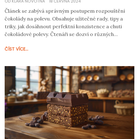
OD KLÁRA NOVOTNÁ
18 ČERVNA 2024
Článek se zabývá správným postupem rozpouštění
čokolády na polevu. Obsahuje užitečné rady, tipy a
triky, jak dosáhnout perfektní konzistence a chuti
čokoládové polevy. Čtenáři se dozví o různých
metodách a důležitých faktorech, které je třeba
ČÍST VÍCE...
sledovat.