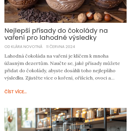
Nejlepší přísady do čokolády na
vaření pro lahodné výsledky
OD KLÁRA NOVOTNÁ
11 ČERVNA 2024
Lahodná čokoláda na vaření je klíčem k mnoha
úžasným dezertům. Naučte se, jaké přísady můžete
přidat do čokolády, abyste dosáhli toho nejlepšího
výsledku. Zjistěte více o koření, oříšcích, ovoci a
dalších ingrediencích, které mohou vylepšit váš
ČÍST VÍCE...
čokoládový zážitek.